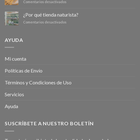
en
Comentarios desactivados
para
¿Cuáles
conseguir
son
¿Por qué tienda naturista?
un
los
abdomen
en
Comentarios desactivados
tipos
más
¿Por
de
plano
qué
Ginseng?
tienda
AYUDA
naturista?
Mi cuenta
Políticas de Envío
Términos y Condiciones de Uso
Servicios
Ayuda
SUSCRÍBETE A NUESTRO BOLETÍN