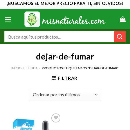
Saltar
¡BUSCAMOS EL MEJOR PRECIO PARA TI, SIN OLVIDOS!
al
contenido
Buscar
por:
dejar-de-fumar
INICIO
/
TIENDA
/
PRODUCTOS ETIQUETADOS “DEJAR-DE-FUMAR”
FILTRAR
Añadir