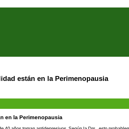
idad están en la Perimenopausia
án en la Perimenopausia
de 40 años toman antidepresivos. Según la Drs., esto probable