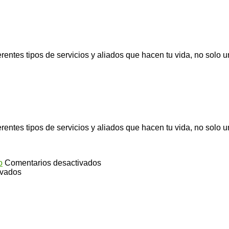
erentes tipos de servicios y aliados que hacen tu vida, no solo
erentes tipos de servicios y aliados que hacen tu vida, no solo
en
o
Comentarios desactivados
en
Infusión
ivados
¿Cuáles
de
or
son
salvia
é
los
para
enda
tipos
conseguir
turista?
de
un
Ginseng?
abdomen