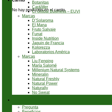
Carrito
Botanitas
Car&Mer
No hay productos en el carrito.
CI Global Business – EUVI
Marcas
D’Solaroma
El Mana
Fruto Salvaje
Funat
Inside Nutrition
Jaquin de Francia
Kolorezza
Laboratorios América
Marcas
Liu Fenping
María Salomé
Millenium Natural Systems
Mineralin
Natural Freshly
Natural Power
Naturally
No Sweat
Servicios
Pregunta
Beneficios