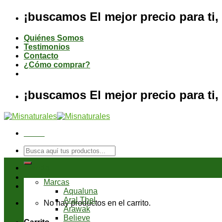
Saltar
¡buscamos El mejor precio para ti, 
al
contenido
Quiénes Somos
Testimonios
Contacto
¿Cómo comprar?
¡buscamos El mejor precio para ti, 
Menú
Buscar
por:
Tienda
Marcas
Aqualuna
Aral Thel
No hay productos en el carrito.
Arawak
Believe