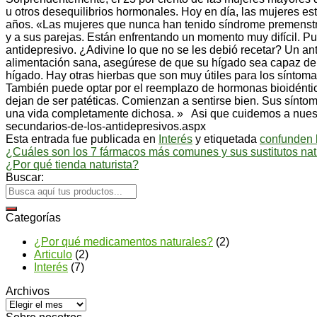
u otros desequilibrios hormonales. Hoy en día, las mujeres e
años. «Las mujeres que nunca han tenido síndrome premenstru
y a sus parejas. Están enfrentando un momento muy difícil. P
antidepresivo. ¿Adivine lo que no se les debió recetar? Un an
alimentación sana, asegúrese de que su hígado sea capaz de d
hígado. Hay otras hierbas que son muy útiles para los sínto
También puede optar por el reemplazo de hormonas bioidénti
dejan de ser patéticas. Comienzan a sentirse bien. Sus sínt
una vida completamente dichosa. » Asi que cuidemos a nuestr
secundarios-de-los-antidepresivos.aspx
Esta entrada fue publicada en
Interés
y etiquetada
confunden 
¿Cuáles son los 7 fármacos más comunes y sus sustitutos nat
¿Por qué tienda naturista?
Buscar:
Categorías
¿Por qué medicamentos naturales?
(2)
Articulo
(2)
Interés
(7)
Archivos
Archivos