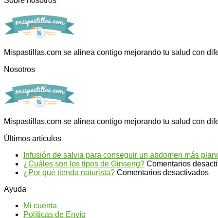
Sobre nosotros
Mispastillas.com se alinea contigo mejorando tu salud con dif
Nosotros
Mispastillas.com se alinea contigo mejorando tu salud con dif
Últimos artículos
Infusión de salvia para conseguir un abdomen más plan
¿Cuáles son los tipos de Ginseng?
Comentarios desact
en
¿Por qué tienda naturista?
Comentarios desactivados
¿P
Ayuda
qu
ti
Mi cuenta
na
Políticas de Envío