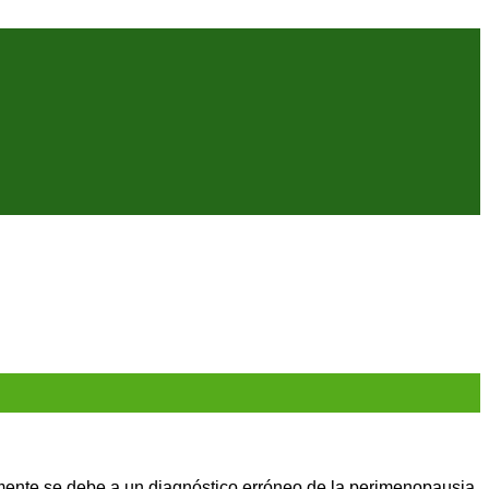
mente se debe a un diagnóstico erróneo de la perimenopausia