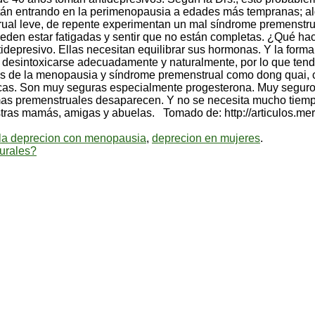
stán entrando en la perimenopausia a edades más tempranas; alg
al leve, de repente experimentan un mal síndrome premenstrual
ueden estar fatigadas y sentir que no están completas. ¿Qué h
tidepresivo. Ellas necesitan equilibrar sus hormonas. Y la form
esintoxicarse adecuadamente y naturalmente, por lo que tendrí
mas de la menopausia y síndrome premenstrual como dong quai, c
cas. Son muy seguras especialmente progesterona. Muy seguro
omas premenstruales desaparecen. Y no se necesita mucho tiempo
as mamás, amigas y abuelas. Tomado de: http://articulos.merco
la deprecion con menopausia
,
deprecion en mujeres
.
urales?