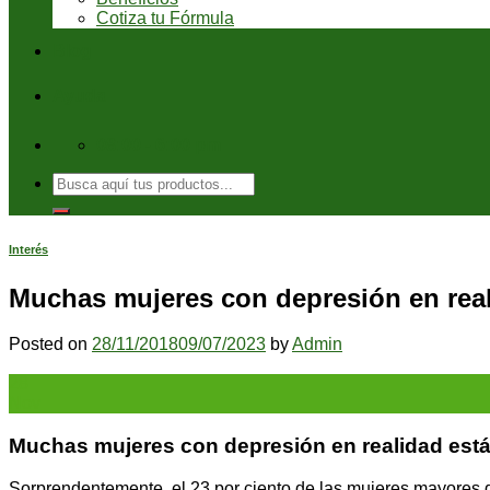
Cotiza tu Fórmula
Blog
Ayuda
08:00 - 6:00 pm
Buscar
por:
Interés
Muchas mujeres con depresión en real
Posted on
28/11/2018
09/07/2023
by
Admin
28
Nov
Muchas mujeres con depresión en realidad est
Sorprendentemente, el 23 por ciento de las mujeres mayores 