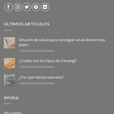
ÚLTIMOS ARTÍCULOS
Infusión de salvia para conseguir un abdomen más
plano
en
Comentarios desactivados
Infusión
de
¿Cuáles son los tipos de Ginseng?
salvia
en
Comentarios desactivados
para
¿Cuáles
conseguir
son
¿Por qué tienda naturista?
un
los
abdomen
en
Comentarios desactivados
tipos
más
¿Por
de
plano
qué
Ginseng?
tienda
AYUDA
naturista?
Mi cuenta