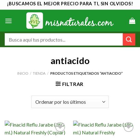
Saltar
¡BUSCAMOS EL MEJOR PRECIO PARA TI, SIN OLVIDOS!
al
contenido
Buscar
por:
antiacido
INICIO
/
TIENDA
/
PRODUCTOS ETIQUETADOS “ANTIACIDO”
FILTRAR
Añadir
Añadir