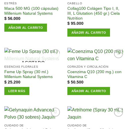
ESTRÉS
CABELLO
deseos
deseos
Maca 500 MG (100 cápsulas)
Collag100 Colágen Tipo I, II,
Millenium Natural Systems
III, L Glutation (450 gr.) Ciela
Nutrition
$
56.000
$
95.000
AÑADIR AL CARRITO
AÑADIR AL CARRITO
AGOTADO
Añadir
Añadir
a la
a la
ESENCIAS FLORALES
CORAZÓN Y CIRCULACIÓN
lista de
lista de
Feme Up Spray (30 ml.)
Coenzima Q10 (200 mg.) con
deseos
deseos
Millenium Natural Systems
Vitamina C
$
25.200
$
50.500
LEER MÁS
AÑADIR AL CARRITO
Añadir
Añadir
a la
a la
CUIDADO DE
CUIDADO DE
lista de
lista de