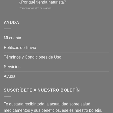
son
un
¿Por qué tienda naturista?
los
abdomen
en
Comentarios desactivados
tipos
más
¿Por
de
plano
qué
Ginseng?
tienda
AYUDA
naturista?
Mi cuenta
Políticas de Envío
Términos y Condiciones de Uso
Servicios
Ayuda
SUSCRÍBETE A NUESTRO BOLETÍN
Te gustaría recibir toda la actualidad sobre salud,
medicamentos y sus beneficios, ese es nuestro boletín.