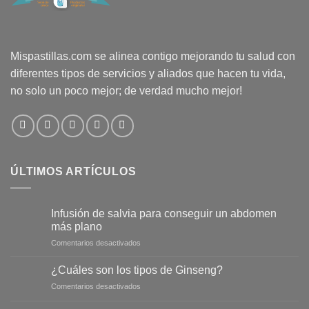
Mispastillas.com se alinea contigo mejorando tu salud con
diferentes tipos de servicios y aliados que hacen tu vida,
no solo un poco mejor; de verdad mucho mejor!
ÚLTIMOS ARTÍCULOS
Infusión de salvia para conseguir un abdomen
más plano
en
Comentarios desactivados
Infusión
de
¿Cuáles son los tipos de Ginseng?
salvia
en
Comentarios desactivados
para
¿Cuáles
conseguir