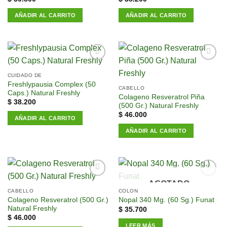
AÑADIR AL CARRITO
AÑADIR AL CARRITO
Añadir
Añadir
a la
a la
CUIDADO DE
lista de
lista de
Freshlypausia Complex (50
CABELLO
deseos
deseos
Caps.) Natural Freshly
Colageno Resveratrol Piña
$
38.200
(500 Gr.) Natural Freshly
$
46.000
AÑADIR AL CARRITO
AÑADIR AL CARRITO
AGOTADO
Añadir
Añadir
a la
a la
CABELLO
COLON
lista de
lista de
Colageno Resveratrol (500 Gr.)
Nopal 340 Mg. (60 Sg.) Funat
deseos
deseos
Natural Freshly
$
35.700
$
46.000
LEER MÁS