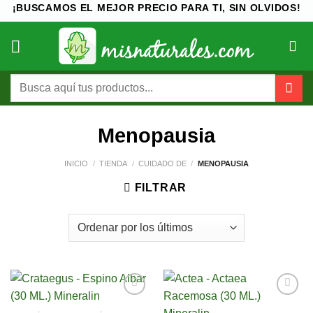
Saltar
¡BUSCAMOS EL MEJOR PRECIO PARA TI, SIN OLVIDOS!
al
contenido
Buscar
por:
Menopausia
INICIO
/
TIENDA
/
CUIDADO DE
/
MENOPAUSIA
FILTRAR
Añadir
Añadir