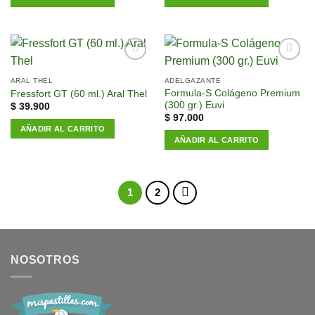
Añadir
Añadir
a la
a la
ARAL THEL
ADELGAZANTE
lista de
lista de
Formula-S Colágeno Premium
Fressfort GT (60 ml.) Aral Thel
deseos
deseos
(300 gr.) Euvi
$
39.900
$
97.000
AÑADIR AL CARRITO
AÑADIR AL CARRITO
1
2
NOSOTROS