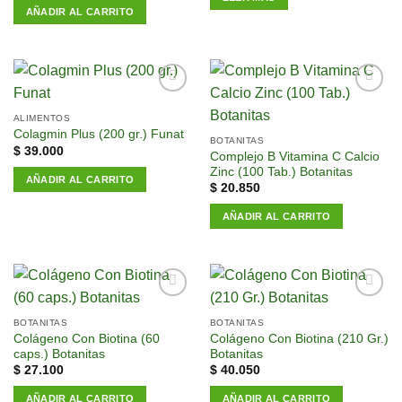
AÑADIR AL CARRITO
Añadir
Añadir
a la
a la
ALIMENTOS
lista de
lista de
Colagmin Plus (200 gr.) Funat
BOTANITAS
deseos
deseos
$
39.000
Complejo B Vitamina C Calcio
Zinc (100 Tab.) Botanitas
AÑADIR AL CARRITO
$
20.850
AÑADIR AL CARRITO
Añadir
Añadir
a la
a la
BOTANITAS
BOTANITAS
lista de
lista de
Colágeno Con Biotina (60
Colágeno Con Biotina (210 Gr.)
deseos
deseos
caps.) Botanitas
Botanitas
$
27.100
$
40.050
AÑADIR AL CARRITO
AÑADIR AL CARRITO