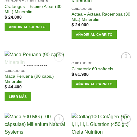
a la
a la
CORAZÓN Y CIRCULACIÓN
lista de
lista de
Crataegus – Espino Albar (30
CUIDADO DE
deseos
deseos
ML.) Mineralin
Actea – Actaea Racemosa (30
$
24.000
ML.) Mineralin
$
24.000
AÑADIR AL CARRITO
AÑADIR AL CARRITO
CUIDADO DE
AGOTADO
Añadir
Añadir
Climaterix 60 softgels
a la
a la
CUIDADO DE
$
61.900
lista de
lista de
Maca Peruana (90 caps.)
deseos
deseos
Mineralin
AÑADIR AL CARRITO
$
44.400
LEER MÁS
Añadir
Añadir
a la
a la
lista de
lista de