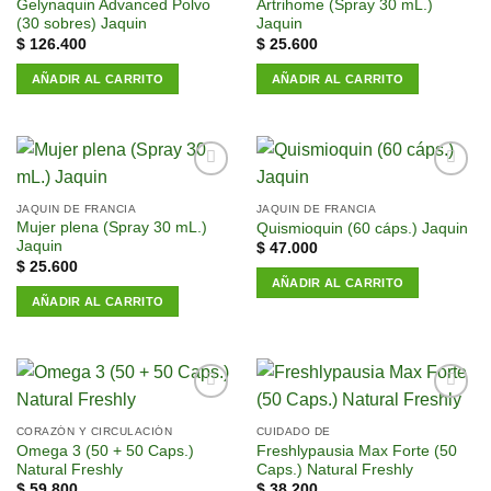
Gelynaquin Advanced Polvo
Artrihome (Spray 30 mL.)
deseos
deseos
(30 sobres) Jaquin
Jaquin
$
126.400
$
25.600
AÑADIR AL CARRITO
AÑADIR AL CARRITO
Añadir
Añadir
a la
a la
JAQUIN DE FRANCIA
JAQUIN DE FRANCIA
lista de
lista de
Mujer plena (Spray 30 mL.)
Quismioquin (60 cáps.) Jaquin
deseos
deseos
Jaquin
$
47.000
$
25.600
AÑADIR AL CARRITO
AÑADIR AL CARRITO
Añadir
Añadir
a la
a la
CORAZÓN Y CIRCULACIÓN
CUIDADO DE
lista de
lista de
Omega 3 (50 + 50 Caps.)
Freshlypausia Max Forte (50
deseos
deseos
Natural Freshly
Caps.) Natural Freshly
$
59.800
$
38.200