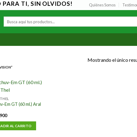
PARA TI, SIN OLVIDOS!
Quiénes Somos
Testimo
Buscar
por:
Mostrando el único res
VISION”
Añadir
 THEL
a la
v-Em GT (60 ml.) Aral
lista de
deseos
900
ADIR AL CARRITO