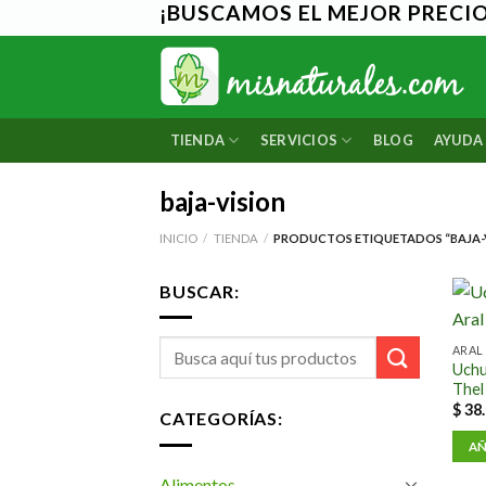
¡BUSCAMOS EL MEJOR PRECIO 
Saltar
al
contenido
TIENDA
SERVICIOS
BLOG
AYUDA
baja-vision
INICIO
/
TIENDA
/
PRODUCTOS ETIQUETADOS “BAJA-
BUSCAR:
ARAL
Uchu
Thel
$
38.
CATEGORÍAS:
AÑ
Alimentos