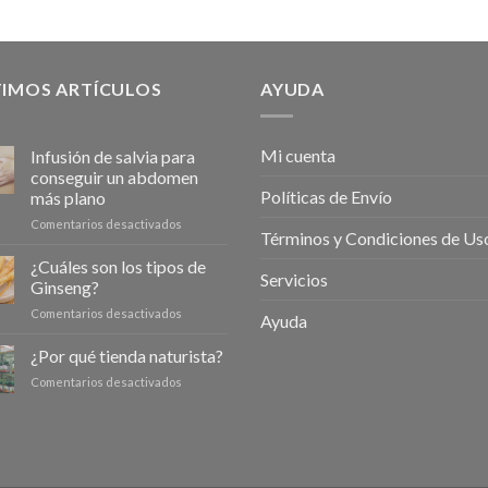
TIMOS ARTÍCULOS
AYUDA
Mi cuenta
Infusión de salvia para
conseguir un abdomen
Políticas de Envío
más plano
en
Comentarios desactivados
Términos y Condiciones de Us
Infusión
de
¿Cuáles son los tipos de
Servicios
salvia
Ginseng?
para
en
Comentarios desactivados
conseguir
Ayuda
¿Cuáles
un
son
¿Por qué tienda naturista?
abdomen
los
más
en
Comentarios desactivados
tipos
plano
¿Por
de
qué
Ginseng?
tienda
naturista?