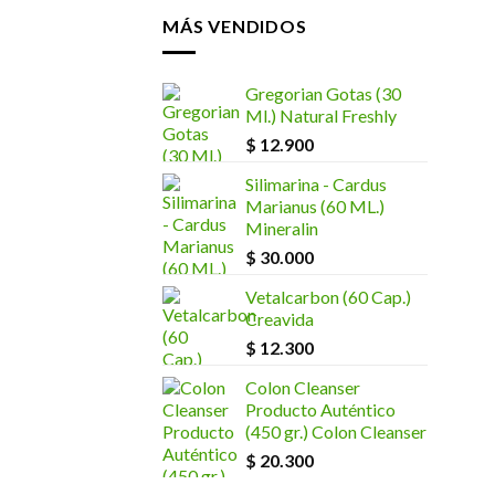
MÁS VENDIDOS
Gregorian Gotas (30
Ml.) Natural Freshly
$
12.900
Silimarina - Cardus
Marianus (60 ML.)
Mineralin
$
30.000
Vetalcarbon (60 Cap.)
Creavida
$
12.300
Colon Cleanser
Producto Auténtico
(450 gr.) Colon Cleanser
$
20.300