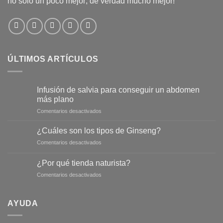
no solo un poco mejor; de verdad mucho mejor!
ÚLTIMOS ARTÍCULOS
Infusión de salvia para conseguir un abdomen
más plano
en
Comentarios desactivados
Infusión
de
¿Cuáles son los tipos de Ginseng?
salvia
en
Comentarios desactivados
para
¿Cuáles
conseguir
son
un
¿Por qué tienda naturista?
los
abdomen
en
Comentarios desactivados
tipos
más
¿Por
de
plano
qué
Ginseng?
tienda
AYUDA
naturista?