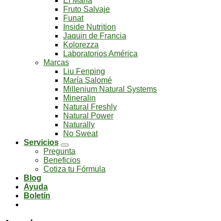
El Mana
Fruto Salvaje
Funat
Inside Nutrition
Jaquin de Francia
Kolorezza
Laboratorios América
Marcas
Liu Fenping
María Salomé
Millenium Natural Systems
Mineralin
Natural Freshly
Natural Power
Naturally
No Sweat
Servicios
Pregunta
Beneficios
Cotiza tu Fórmula
Blog
Ayuda
Boletín