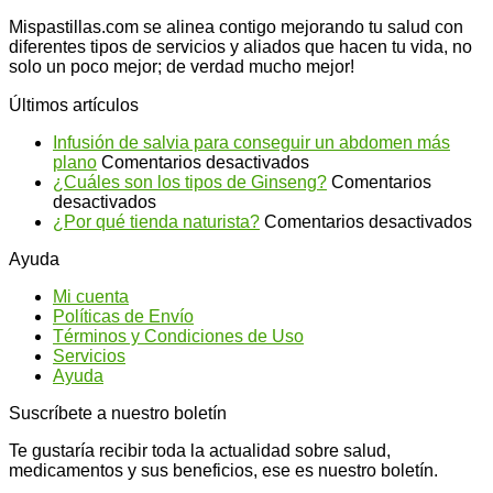
Mispastillas.com se alinea contigo mejorando tu salud con
diferentes tipos de servicios y aliados que hacen tu vida, no
solo un poco mejor; de verdad mucho mejor!
Últimos artículos
Infusión de salvia para conseguir un abdomen más
en
plano
Comentarios desactivados
Infusión
¿Cuáles son los tipos de Ginseng?
Comentarios
en
de
desactivados
¿Cuáles
salvia
en
¿Por qué tienda naturista?
Comentarios desactivados
son
para
¿P
Ayuda
los
conseguir
qu
tipos
un
ti
Mi cuenta
de
abdomen
na
Políticas de Envío
Ginseng?
más
Términos y Condiciones de Uso
plano
Servicios
Ayuda
Suscríbete a nuestro boletín
Te gustaría recibir toda la actualidad sobre salud,
medicamentos y sus beneficios, ese es nuestro boletín.