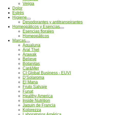
Vejiga
Dolor
Estrés
Higiene
Desodorantes y antitranspirantes
Homeopáticos y Esencias
Esencias florales
Homeopáticos
Marcas
Aqualuna
Aral Thel
Arawak
Believe
Botanitas
Car&Mer
CI Global Business - EUVI
D'Solaroma
El Mana
Fruto Salvaje
Funat
Healthy America
Inside Nutrition
Jaquin de Francia
Kolorezza
Laboratorios América