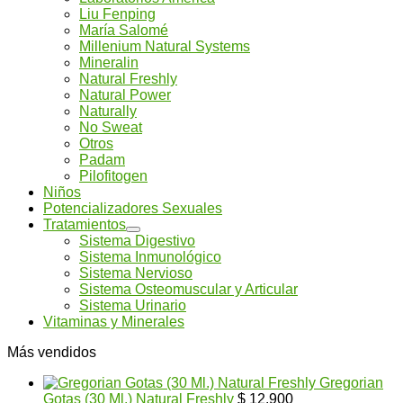
Liu Fenping
María Salomé
Millenium Natural Systems
Mineralin
Natural Freshly
Natural Power
Naturally
No Sweat
Otros
Padam
Pilofitogen
Niños
Potencializadores Sexuales
Tratamientos
Sistema Digestivo
Sistema Inmunológico
Sistema Nervioso
Sistema Osteomuscular y Articular
Sistema Urinario
Vitaminas y Minerales
Más vendidos
Gregorian
Gotas (30 Ml.) Natural Freshly
$
12.900