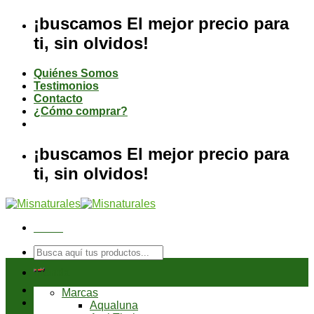
Saltar
¡buscamos El mejor precio para
al
ti, sin olvidos!
contenido
Quiénes Somos
Testimonios
Contacto
¿Cómo comprar?
¡buscamos El mejor precio para
ti, sin olvidos!
Menú
Buscar
por:
Tienda
Marcas
Aqualuna