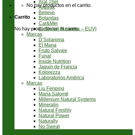
Aral Thel
No hay productos en el carrito.
Arawak
Believe
Carrito
Botanitas
Car&Mer
CI Global Business – EUVI
No hay productos en el carrito.
Marcas
D’Solaroma
El Mana
Fruto Salvaje
Funat
Inside Nutrition
Jaquin de Francia
Kolorezza
Laboratorios América
Marcas
Liu Fenping
María Salomé
Millenium Natural Systems
Mineralin
Natural Freshly
Natural Power
Naturally
No Sweat