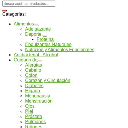
Categorías:
Alimentos
Adelgazante
Deporte
Proteina
Endulzantes Naturales
Nutrición y Alimentos Funcionales
Antibacterial - Alcohol
Cuidado de
Alergias
Cabello
Colon
Corazón y Circulación
Diabetes
Hígado
Menopausia
Menstruación
Ojos
Piel
Próstata
Pulmones
Riñones