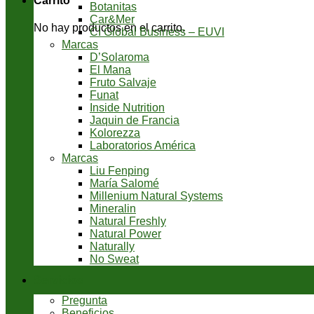
Carrito
Botanitas
Car&Mer
No hay productos en el carrito.
CI Global Business – EUVI
Marcas
D’Solaroma
El Mana
Fruto Salvaje
Funat
Inside Nutrition
Jaquin de Francia
Kolorezza
Laboratorios América
Marcas
Liu Fenping
María Salomé
Millenium Natural Systems
Mineralin
Natural Freshly
Natural Power
Naturally
No Sweat
Servicios
Pregunta
Beneficios