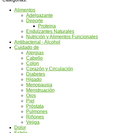
Alimentos
Adelgazante
Deporte
Proteina
Endulzantes Naturales
Nutrición y Alimentos Funcionales
Antibacterial - Alcohol
Cuidado de
Alergias
Cabello
Colon
Corazón y Circulación
Diabetes
Hígado
Menopausia
Menstruación
Ojos
Piel
Próstata
Pulmones
Riñones
Vejiga
Dolor
Estrés