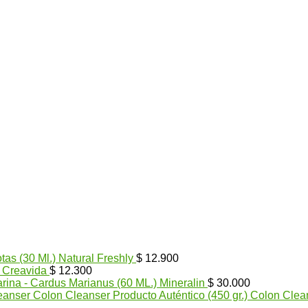
tas (30 Ml.) Natural Freshly
$
12.900
) Creavida
$
12.300
arina - Cardus Marianus (60 ML.) Mineralin
$
30.000
Colon Cleanser Producto Auténtico (450 gr.) Colon Clea