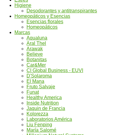
Higiene
Desodorantes y antitranspirantes
Homeopáticos y Esencias
Esencias florales
Homeopáticos
Marcas
Aqualuna
Aral Thel
Arawak
Believe
Botanitas
Car&Mer
CI Global Business - EUVI
D'Solaroma
El Mana
Fruto Salvaje
Funat
Healthy America
Inside Nutrition
Jaquin de Francia
Kolorezza
Laboratorios América
Liu Fenping
María Salomé