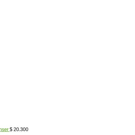
nser
$
20.300