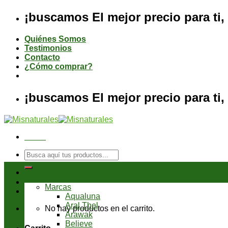
Saltar
¡buscamos El mejor precio para ti, 
al
contenido
Quiénes Somos
Testimonios
Contacto
¿Cómo comprar?
¡buscamos El mejor precio para ti, 
Menú
Buscar
por:
Tienda
Marcas
Aqualuna
Aral Thel
No hay productos en el carrito.
Arawak
Believe