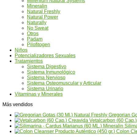
Millenium Natural Systems
Mineralin
Natural Freshly
Natural Power
Naturally
No Sweat
Otros
Padam
Pilofitogen
Niños
Potencializadores Sexuales
Tratamientos
Sistema Digestivo
Sistema Inmunológico
Sistema Nervioso
Sistema Osteomuscular y Articular
Sistema Urinario
Vitaminas y Minerales
Más vendidos
Gregorian Go
Vetalcarbon (60 Cap.
Silim