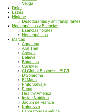
Vejiga
Dolor
Estrés
Higiene
Desodorantes y antitranspirantes
Homeopáticos y Esencias
Esencias florales
Homeopáticos
Marcas
Aqualuna
Aral Thel
Arawak
Believe
Botanitas
Car&Mer
CI Global Business - EUVI
D'Solaroma
El Mana
Fruto Salvaje
Funat
Healthy America
Inside Nutrition
Jaquin de Francia
Kolorezza
Laboratorios América