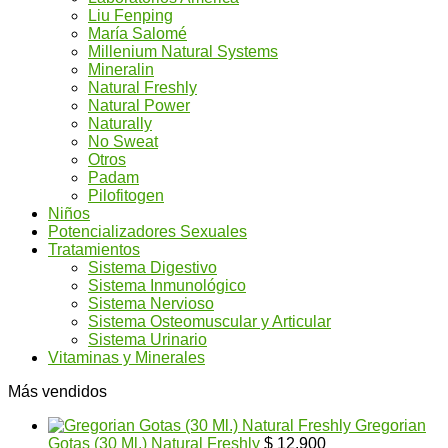
Liu Fenping
María Salomé
Millenium Natural Systems
Mineralin
Natural Freshly
Natural Power
Naturally
No Sweat
Otros
Padam
Pilofitogen
Niños
Potencializadores Sexuales
Tratamientos
Sistema Digestivo
Sistema Inmunológico
Sistema Nervioso
Sistema Osteomuscular y Articular
Sistema Urinario
Vitaminas y Minerales
Más vendidos
Gregorian
Gotas (30 Ml.) Natural Freshly
$
12.900