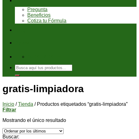
Servicios
Pregunta
Beneficios
Cotiza tu Fórmula
Blog
Ayuda
08:00 - 6:00 pm
Buscar
por:
gratis-limpiadora
Inicio
/
Tienda
/
Productos etiquetados “gratis-limpiadora”
Filtrar
Mostrando el único resultado
Buscar: