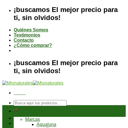
Saltar
¡buscamos El mejor precio para
al
ti, sin olvidos!
contenido
Quiénes Somos
Testimonios
Contacto
¿Cómo comprar?
¡buscamos El mejor precio para
ti, sin olvidos!
Menú
Buscar
por:
Tienda
Marcas
Aqualuna