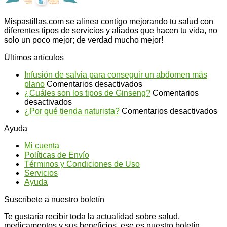
Mispastillas.com se alinea contigo mejorando tu salud con
diferentes tipos de servicios y aliados que hacen tu vida, no
solo un poco mejor; de verdad mucho mejor!
Últimos artículos
Infusión de salvia para conseguir un abdomen más
en
plano
Comentarios desactivados
Infusión
¿Cuáles son los tipos de Ginseng?
Comentarios
en
de
desactivados
¿Cuáles
salvia
en
¿Por qué tienda naturista?
Comentarios desactivados
son
para
¿P
Ayuda
los
conseguir
qu
tipos
un
ti
Mi cuenta
de
abdomen
na
Políticas de Envío
Ginseng?
más
Términos y Condiciones de Uso
plano
Servicios
Ayuda
Suscríbete a nuestro boletín
Te gustaría recibir toda la actualidad sobre salud,
medicamentos y sus beneficios, ese es nuestro boletín.