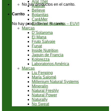
Aral Thel
No hay productos en el carrito.
Arawak
Believe
Carrito
Botanitas
Car&Mer
CI Global Business – EUVI
No hay productos en el carrito.
Marcas
D’Solaroma
El Mana
Fruto Salvaje
Funat
Inside Nutrition
Jaquin de Francia
Kolorezza
Laboratorios América
Marcas
Liu Fenping
María Salomé
Millenium Natural Systems
Mineralin
Natural Freshly
Natural Power
Naturally
No Sweat