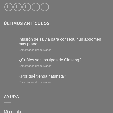
ÚLTIMOS ARTÍCULOS
Infusión de salvia para conseguir un abdomen
más plano
en
Comentarios desactivados
Infusión
de
¿Cuáles son los tipos de Ginseng?
salvia
en
Comentarios desactivados
para
¿Cuáles
conseguir
son
un
¿Por qué tienda naturista?
los
abdomen
en
Comentarios desactivados
tipos
más
¿Por
de
plano
qué
Ginseng?
tienda
AYUDA
naturista?
Mi cuenta