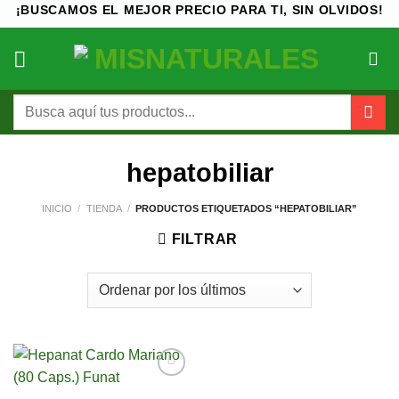
Saltar
¡BUSCAMOS EL MEJOR PRECIO PARA TI, SIN OLVIDOS!
al
contenido
Buscar
por:
hepatobiliar
INICIO
/
TIENDA
/
PRODUCTOS ETIQUETADOS “HEPATOBILIAR”
FILTRAR
Añadir