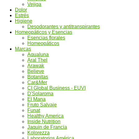
Vejiga
Dolor
Estrés
Higiene
Desodorantes y antitranspirantes
Homeopáticos y Esencias
Esencias florales
Homeopáticos
Marcas
Aqualuna
Aral Thel
Arawak
Believe
Botanitas
Car&Mer
CI Global Business - EUVI
D'Solaroma
El Mana
Fruto Salvaje
Funat
Healthy America
Inside Nutrition
Jaquin de Francia
Kolorezza
Laboratorios América