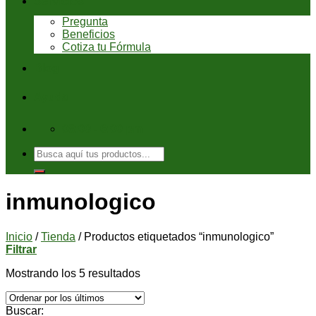
Servicios
Pregunta
Beneficios
Cotiza tu Fórmula
Blog
Ayuda
08:00 - 6:00 pm
Buscar
por:
inmunologico
Inicio
/
Tienda
/
Productos etiquetados “inmunologico”
Filtrar
Mostrando los 5 resultados
Buscar: