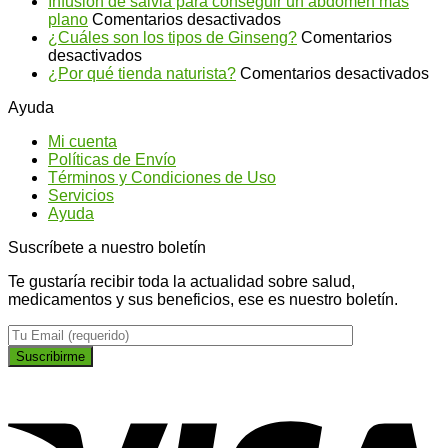
Infusión de salvia para conseguir un abdomen más
en
plano
Comentarios desactivados
Infusión
¿Cuáles son los tipos de Ginseng?
Comentarios
en
de
desactivados
¿Cuáles
salvia
en
¿Por qué tienda naturista?
Comentarios desactivados
son
para
¿P
Ayuda
los
conseguir
qu
tipos
un
ti
Mi cuenta
de
abdomen
na
Políticas de Envío
Ginseng?
más
Términos y Condiciones de Uso
plano
Servicios
Ayuda
Suscríbete a nuestro boletín
Te gustaría recibir toda la actualidad sobre salud,
medicamentos y sus beneficios, ese es nuestro boletín.