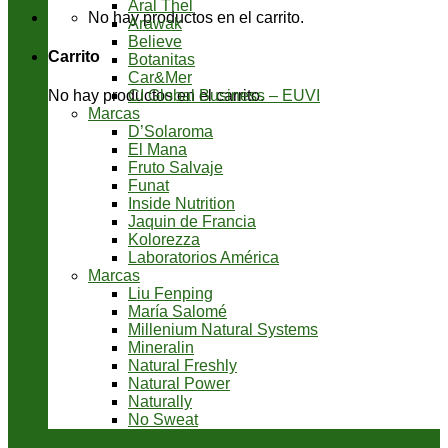
Aral Thel
No hay productos en el carrito.
Arawak
Believe
Carrito
Botanitas
Car&Mer
CI Global Business – EUVI
No hay productos en el carrito.
Marcas
D’Solaroma
El Mana
Fruto Salvaje
Funat
Inside Nutrition
Jaquin de Francia
Kolorezza
Laboratorios América
Marcas
Liu Fenping
María Salomé
Millenium Natural Systems
Mineralin
Natural Freshly
Natural Power
Naturally
No Sweat