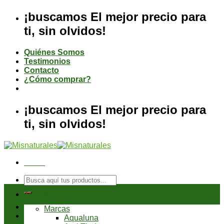
Saltar
¡buscamos El mejor precio para
al
ti, sin olvidos!
contenido
Quiénes Somos
Testimonios
Contacto
¿Cómo comprar?
¡buscamos El mejor precio para
ti, sin olvidos!
Menú
Buscar
por:
Tienda
Marcas
Aqualuna