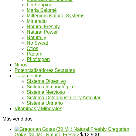
Liu Fenping
María Salomé
Millenium Natural Systems
Mineralin
Natural Freshly
Natural Power
Naturally
No Sweat
Otros
Padam
Pilofitogen
Niños
Potencializadores Sexuales
Tratamientos
Sistema Digestivo
Sistema Inmunológico
Sistema Nervioso
Sistema Osteomuscular y Articular
Sistema Urinario
Vitaminas y Minerales
Más vendidos
Gregorian
Gotas (30 Ml.) Natural Freshly
$
12.900