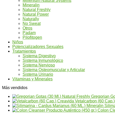
Millenium Natural Systems
Mineralin
Natural Freshly
Natural Power
Naturally
No Sweat
Otros
Padam
Pilofitogen
Niños
Potencializadores Sexuales
Tratamientos
Sistema Digestivo
Sistema Inmunológico
Sistema Nervioso
Sistema Osteomuscular y Articular
Sistema Urinario
Vitaminas y Minerales
Más vendidos
Gregorian Go
Vetalcarbon (60 Cap.
Silim