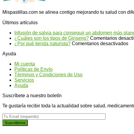
Mispastillas.com se alinea contigo mejorando tu salud con dif
Últimos artículos
Infusión de salvia para conseguir un abdomen más plan
¿Cuáles son los tipos de Ginseng?
Comentarios desact
en
¿Por qué tienda naturista?
Comentarios desactivados
¿P
Ayuda
qu
ti
Mi cuenta
na
Políticas de Envío
Términos y Condiciones de Uso
Servicios
Ayuda
Suscríbete a nuestro boletín
Te gustaría recibir toda la actualidad sobre salud, medicament