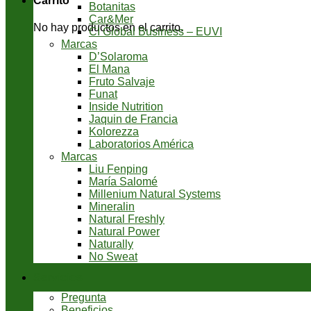
Carrito
Botanitas
Car&Mer
No hay productos en el carrito.
CI Global Business – EUVI
Marcas
D’Solaroma
El Mana
Fruto Salvaje
Funat
Inside Nutrition
Jaquin de Francia
Kolorezza
Laboratorios América
Marcas
Liu Fenping
María Salomé
Millenium Natural Systems
Mineralin
Natural Freshly
Natural Power
Naturally
No Sweat
Servicios
Pregunta
Beneficios