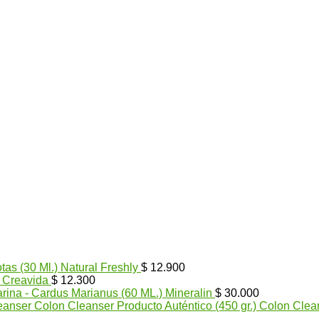
tas (30 Ml.) Natural Freshly
$
12.900
) Creavida
$
12.300
arina - Cardus Marianus (60 ML.) Mineralin
$
30.000
Colon Cleanser Producto Auténtico (450 gr.) Colon Clea