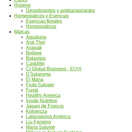
Higiene
Desodorantes y antitranspirantes
Homeopáticos y Esencias
Esencias florales
Homeopáticos
Marcas
Aqualuna
Aral Thel
Arawak
Believe
Botanitas
Car&Mer
CI Global Business - EUVI
D'Solaroma
El Mana
Fruto Salvaje
Funat
Healthy America
Inside Nutrition
Jaquin de Francia
Kolorezza
Laboratorios América
Liu Fenping
María Salomé