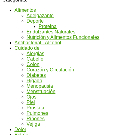
Alimentos
Adelgazante
Deporte
Proteina
Endulzantes Naturales
Nutrición y Alimentos Funcionales
Antibacterial - Alcohol
Cuidado de
Alergias
Cabello
Colon
Corazón y Circulación
Diabetes
Hígado
Menopausia
Menstruación
Ojos
Piel
Próstata
Pulmones
Riñones
Vejiga
Dolor
Estrés