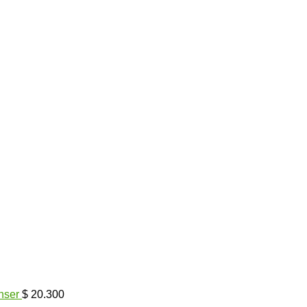
nser
$
20.300