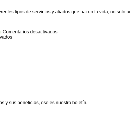
erentes tipos de servicios y aliados que hacen tu vida, no solo
en
o
Comentarios desactivados
en
Infusión
ivados
¿Cuáles
de
or
son
salvia
é
los
para
enda
tipos
conseguir
turista?
de
un
Ginseng?
abdomen
más
plano
os y sus beneficios, ese es nuestro boletín.