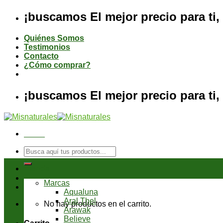
Saltar
¡buscamos El mejor precio para ti, 
al
contenido
Quiénes Somos
Testimonios
Contacto
¿Cómo comprar?
¡buscamos El mejor precio para ti, 
Menú
Buscar
por:
Tienda
Marcas
Aqualuna
Aral Thel
No hay productos en el carrito.
Arawak
Believe