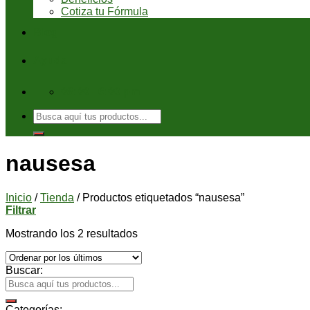
Cotiza tu Fórmula
Blog
Ayuda
08:00 - 6:00 pm
Buscar
por:
nausesa
Inicio
/
Tienda
/
Productos etiquetados “nausesa”
Filtrar
Mostrando los 2 resultados
Buscar:
Categorías: