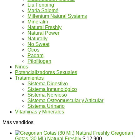
Liu Fenping
María Salomé
Millenium Natural Systems
Mineralin
Natural Freshly
Natural Power
Naturally
No Sweat
Otros
Padam
Pilofitogen
Niños
Potencializadores Sexuales
Tratamientos
Sistema Digestivo
Sistema Inmunológico
Sistema Nervioso
Sistema Osteomuscular y Articular
Sistema Urinario
Vitaminas y Minerales
Más vendidos
Gregorian
Gotas (30 Ml.) Natural Freshly
$
12.900