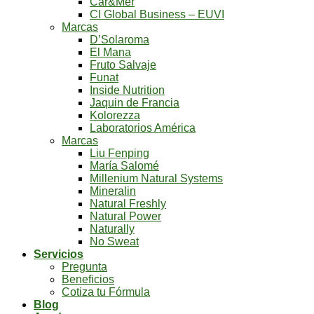
Car&Mer
CI Global Business – EUVI
Marcas
D’Solaroma
El Mana
Fruto Salvaje
Funat
Inside Nutrition
Jaquin de Francia
Kolorezza
Laboratorios América
Marcas
Liu Fenping
María Salomé
Millenium Natural Systems
Mineralin
Natural Freshly
Natural Power
Naturally
No Sweat
Servicios
Pregunta
Beneficios
Cotiza tu Fórmula
Blog