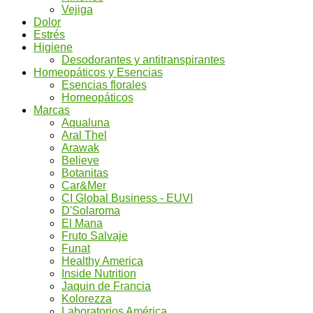
Vejiga
Dolor
Estrés
Higiene
Desodorantes y antitranspirantes
Homeopáticos y Esencias
Esencias florales
Homeopáticos
Marcas
Aqualuna
Aral Thel
Arawak
Believe
Botanitas
Car&Mer
CI Global Business - EUVI
D'Solaroma
El Mana
Fruto Salvaje
Funat
Healthy America
Inside Nutrition
Jaquin de Francia
Kolorezza
Laboratorios América