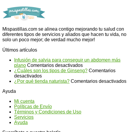
Mispastillas.com se alinea contigo mejorando tu salud con
diferentes tipos de servicios y aliados que hacen tu vida, no
solo un poco mejor; de verdad mucho mejor!
Últimos artículos
Infusión de salvia para conseguir un abdomen más
en
plano
Comentarios desactivados
Infusión
¿Cuáles son los tipos de Ginseng?
Comentarios
en
de
desactivados
¿Cuáles
salvia
en
¿Por qué tienda naturista?
Comentarios desactivados
son
para
¿P
Ayuda
los
conseguir
qu
tipos
un
ti
Mi cuenta
de
abdomen
na
Políticas de Envío
Ginseng?
más
Términos y Condiciones de Uso
plano
Servicios
Ayuda