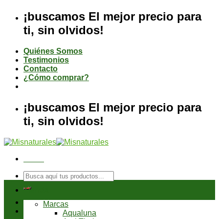
Saltar
¡buscamos El mejor precio para
al
ti, sin olvidos!
contenido
Quiénes Somos
Testimonios
Contacto
¿Cómo comprar?
¡buscamos El mejor precio para
ti, sin olvidos!
Menú
Buscar
por:
Tienda
Marcas
Aqualuna