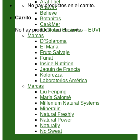
Aral Thel
No hay productos en el carrito.
Arawak
Believe
Carrito
Botanitas
Car&Mer
CI Global Business – EUVI
No hay productos en el carrito.
Marcas
D’Solaroma
El Mana
Fruto Salvaje
Funat
Inside Nutrition
Jaquin de Francia
Kolorezza
Laboratorios América
Marcas
Liu Fenping
María Salomé
Millenium Natural Systems
Mineralin
Natural Freshly
Natural Power
Naturally
No Sweat