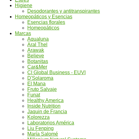
Higiene
Desodorantes y antitranspirantes
Homeopáticos y Esencias
Esencias florales
Homeopáticos
Marcas
Aqualuna
Aral Thel
Arawak
Believe
Botanitas
Car&Mer
CI Global Business - EUVI
D'Solaroma
El Mana
Fruto Salvaje
Funat
Healthy America
Inside Nutrition
Jaquin de Francia
Kolorezza
Laboratorios América
Liu Fenping
María Salomé