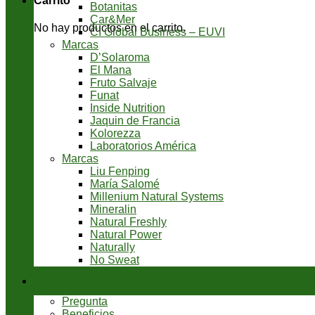
Carrito
Botanitas
Car&Mer
No hay productos en el carrito.
CI Global Business – EUVI
Marcas
D’Solaroma
El Mana
Fruto Salvaje
Funat
Inside Nutrition
Jaquin de Francia
Kolorezza
Laboratorios América
Marcas
Liu Fenping
María Salomé
Millenium Natural Systems
Mineralin
Natural Freshly
Natural Power
Naturally
No Sweat
Servicios
Pregunta
Beneficios