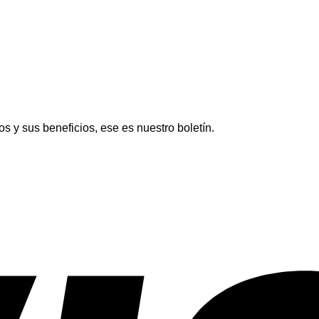
é
los
para
enda
tipos
conseguir
turista?
de
un
Ginseng?
abdomen
más
plano
os y sus beneficios, ese es nuestro boletín.