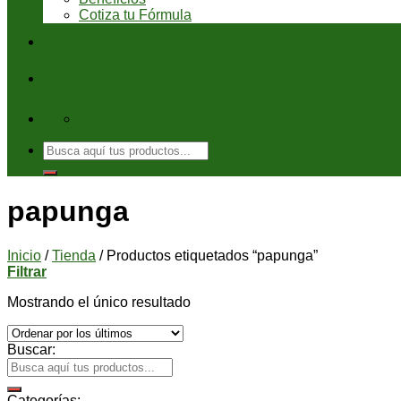
Cotiza tu Fórmula
Blog
Ayuda
08:00 - 6:00 pm
Buscar
por:
papunga
Inicio
/
Tienda
/
Productos etiquetados “papunga”
Filtrar
Mostrando el único resultado
Buscar:
Categorías: