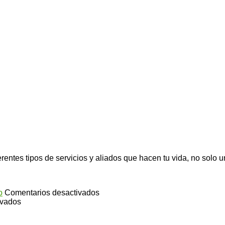
erentes tipos de servicios y aliados que hacen tu vida, no solo
en
o
Comentarios desactivados
en
Infusión
ivados
¿Cuáles
de
or
son
salvia