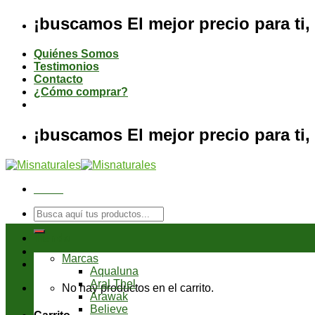
Saltar
¡buscamos El mejor precio para ti, 
al
contenido
Quiénes Somos
Testimonios
Contacto
¿Cómo comprar?
¡buscamos El mejor precio para ti, 
Menú
Buscar
por:
Tienda
Marcas
Aqualuna
Aral Thel
No hay productos en el carrito.
Arawak
Believe