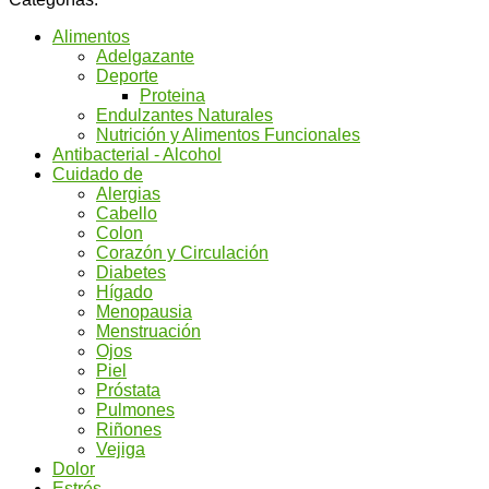
Alimentos
Adelgazante
Deporte
Proteina
Endulzantes Naturales
Nutrición y Alimentos Funcionales
Antibacterial - Alcohol
Cuidado de
Alergias
Cabello
Colon
Corazón y Circulación
Diabetes
Hígado
Menopausia
Menstruación
Ojos
Piel
Próstata
Pulmones
Riñones
Vejiga
Dolor
Estrés