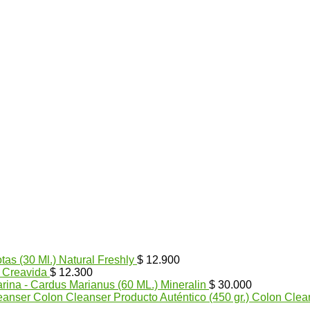
tas (30 Ml.) Natural Freshly
$
12.900
) Creavida
$
12.300
arina - Cardus Marianus (60 ML.) Mineralin
$
30.000
Colon Cleanser Producto Auténtico (450 gr.) Colon Clea