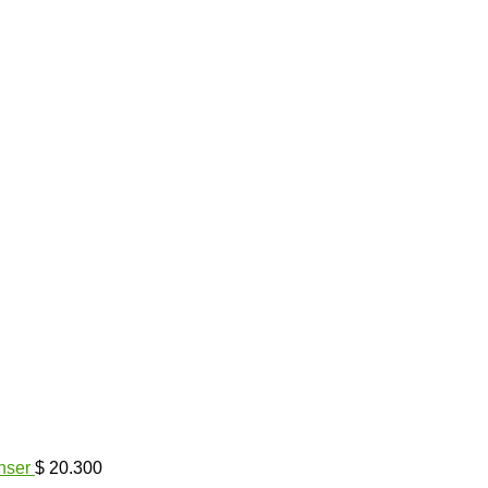
nser
$
20.300