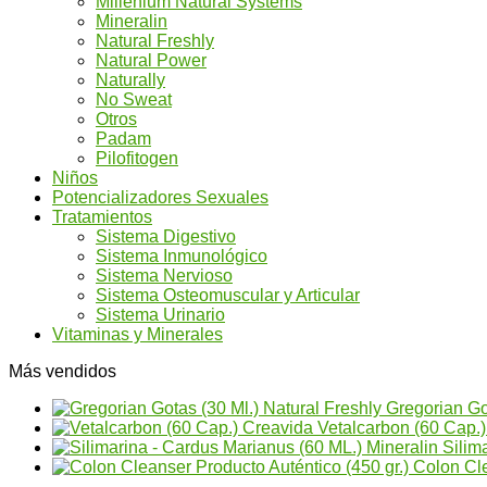
Millenium Natural Systems
Mineralin
Natural Freshly
Natural Power
Naturally
No Sweat
Otros
Padam
Pilofitogen
Niños
Potencializadores Sexuales
Tratamientos
Sistema Digestivo
Sistema Inmunológico
Sistema Nervioso
Sistema Osteomuscular y Articular
Sistema Urinario
Vitaminas y Minerales
Más vendidos
Gregorian Go
Vetalcarbon (60 Cap.
Silim