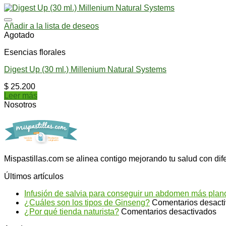
Añadir a la lista de deseos
Agotado
Esencias florales
Digest Up (30 ml.) Millenium Natural Systems
$
25.200
Leer más
Nosotros
Mispastillas.com se alinea contigo mejorando tu salud con dif
Últimos artículos
Infusión de salvia para conseguir un abdomen más plan
¿Cuáles son los tipos de Ginseng?
Comentarios desact
en
¿Por qué tienda naturista?
Comentarios desactivados
¿P