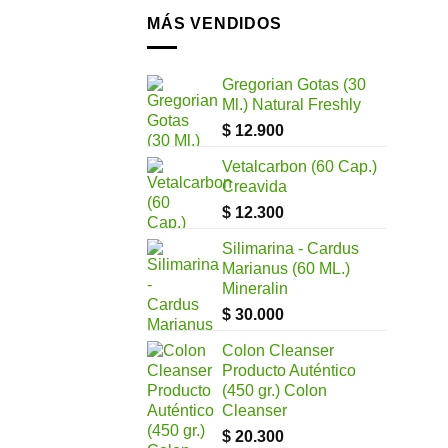
MÁS VENDIDOS
Gregorian Gotas (30
Ml.) Natural Freshly
$
12.900
Vetalcarbon (60 Cap.)
Creavida
$
12.300
Silimarina - Cardus
Marianus (60 ML.)
Mineralin
$
30.000
Colon Cleanser
Producto Auténtico
(450 gr.) Colon
Cleanser
$
20.300