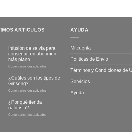
TIMOS ARTÍCULOS
AYUDA
Mi cuenta
Infusión de salvia para
conseguir un abdomen
Políticas de Envío
más plano
en
Comentarios desactivados
Términos y Condiciones de 
Infusión
de
¿Cuáles son los tipos de
Servicios
salvia
Ginseng?
para
en
Comentarios desactivados
conseguir
Ayuda
¿Cuáles
un
son
abdomen
¿Por qué tienda
los
más
naturista?
tipos
plano
en
Comentarios desactivados
de
¿Por
Ginseng?
qué
tienda