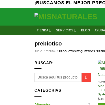
¡BUSCAMOS EL MEJOR PRECI
Saltar
al
contenido
TIENDA
SERVICIOS
BLOG
AYUD
prebiotico
INICIO
/
TIENDA
/
PRODUCTOS ETIQUETADOS “PREBI
BUSCAR:
ALIM
Aloe 
960 
CATEGORÍAS:
Syst
$
40
Alimentos