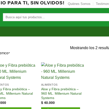
O PARA TI, SIN OLVIDOS!
Quiénes Somos
Testimon
Buscar
por:
A
Mostrando los 2 resul
OTICO”
Añadir
Añadir
a la
a la
lista de
lista de
ENTOS
ALIMENTOS
deseos
deseos
y Fibra prebiótica –
Aloe y Fibra prebiótica –
ML. Millenium Natural
960 ML. Millenium Natural
ems
Systems
.000
$
40.000