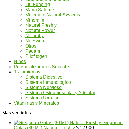
Liu Fenping
María Salomé
Millenium Natural Systems
Mineralin
Natural Freshly
Natural Power
Naturally
No Sweat
Otros
Padam
Pilofitogen
Niños
Potencializadores Sexuales
Tratamientos
Sistema Digestivo
Sistema Inmunológico
Sistema Nervioso
Sistema Osteomuscular y Articular
Sistema Urinario
Vitaminas y Minerales
Más vendidos
Gregorian
Gotas (30 Ml.) Natural Freshly
$
12.900