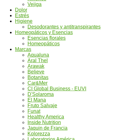
Vejiga
Dolor
Estrés
Higiene
Desodorantes y antitranspirantes
Homeopáticos y Esencias
Esencias florales
Homeopáticos
Marcas
Aqualuna
Aral Thel
Arawak
Believe
Botanitas
Car&Mer
CI Global Business - EUVI
D'Solaroma
El Mana
Fruto Salvaje
Funat
Healthy America
Inside Nutrition
Jaquin de Francia
Kolorezza
Laboratorios América