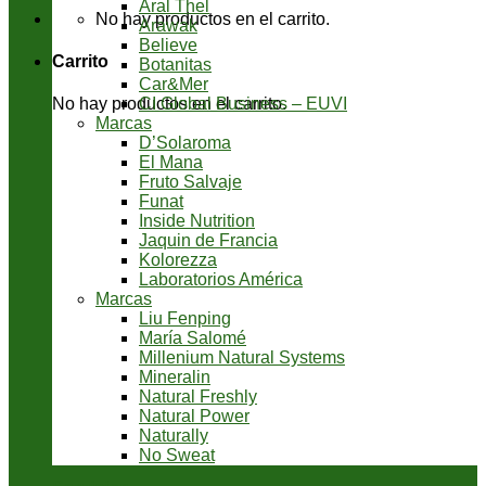
Aral Thel
No hay productos en el carrito.
Arawak
Believe
Carrito
Botanitas
Car&Mer
CI Global Business – EUVI
No hay productos en el carrito.
Marcas
D’Solaroma
El Mana
Fruto Salvaje
Funat
Inside Nutrition
Jaquin de Francia
Kolorezza
Laboratorios América
Marcas
Liu Fenping
María Salomé
Millenium Natural Systems
Mineralin
Natural Freshly
Natural Power
Naturally
No Sweat