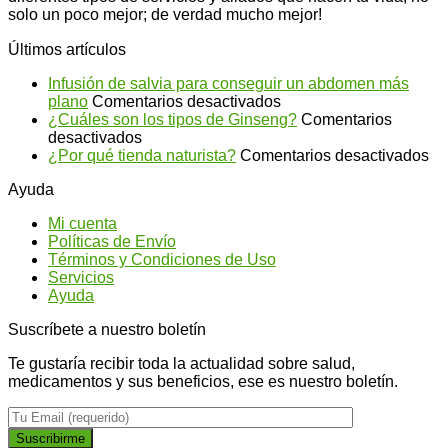
solo un poco mejor; de verdad mucho mejor!
Últimos artículos
Infusión de salvia para conseguir un abdomen más
en
plano
Comentarios desactivados
Infusión
¿Cuáles son los tipos de Ginseng?
Comentarios
en
de
desactivados
¿Cuáles
salvia
en
¿Por qué tienda naturista?
Comentarios desactivados
son
para
¿P
Ayuda
los
conseguir
qu
tipos
un
ti
Mi cuenta
de
abdomen
na
Políticas de Envío
Ginseng?
más
Términos y Condiciones de Uso
plano
Servicios
Ayuda
Suscríbete a nuestro boletín
Te gustaría recibir toda la actualidad sobre salud,
medicamentos y sus beneficios, ese es nuestro boletín.