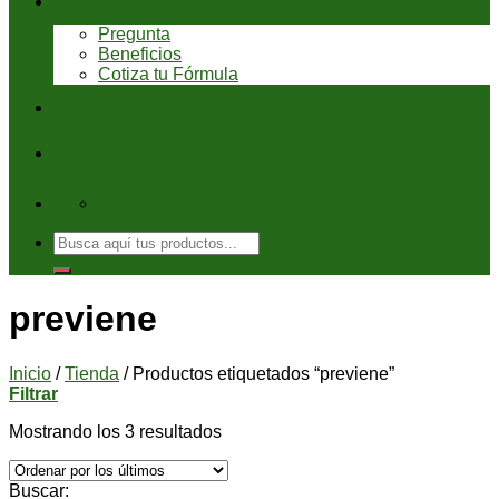
Servicios
Pregunta
Beneficios
Cotiza tu Fórmula
Blog
Ayuda
08:00 - 6:00 pm
Buscar
por:
previene
Inicio
/
Tienda
/
Productos etiquetados “previene”
Filtrar
Mostrando los 3 resultados
Buscar: