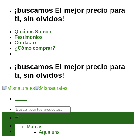
Saltar
¡buscamos El mejor precio para
al
ti, sin olvidos!
contenido
Quiénes Somos
Testimonios
Contacto
¿Cómo comprar?
¡buscamos El mejor precio para
ti, sin olvidos!
Menú
Buscar
por:
Tienda
Marcas
Aqualuna