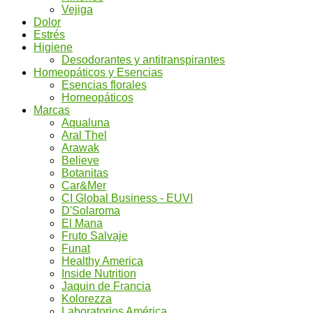
Vejiga
Dolor
Estrés
Higiene
Desodorantes y antitranspirantes
Homeopáticos y Esencias
Esencias florales
Homeopáticos
Marcas
Aqualuna
Aral Thel
Arawak
Believe
Botanitas
Car&Mer
CI Global Business - EUVI
D'Solaroma
El Mana
Fruto Salvaje
Funat
Healthy America
Inside Nutrition
Jaquin de Francia
Kolorezza
Laboratorios América