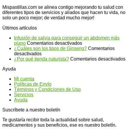
Mispastillas.com se alinea contigo mejorando tu salud con
diferentes tipos de servicios y aliados que hacen tu vida, no
solo un poco mejor; de verdad mucho mejor!
Últimos artículos
Infusión de salvia para conseguir un abdomen más
en
plano
Comentarios desactivados
Infusión
¿Cuáles son los tipos de Ginseng?
Comentarios
en
de
desactivados
¿Cuáles
salvia
en
¿Por qué tienda naturista?
Comentarios desactivados
son
para
¿P
Ayuda
los
conseguir
qu
tipos
un
ti
Mi cuenta
de
abdomen
na
Políticas de Envío
Ginseng?
más
Términos y Condiciones de Uso
plano
Servicios
Ayuda
Suscríbete a nuestro boletín
Te gustaría recibir toda la actualidad sobre salud,
medicamentos y sus beneficios, ese es nuestro boletín.