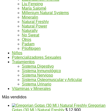
Liu Fenping
María Salomé
Millenium Natural Systems
Mineralin
Natural Freshly
Natural Power
Naturally
No Sweat
Otros
Padam
Pilofitogen
Niños
Potencializadores Sexuales
Tratamientos
Sistema Digestivo
Sistema Inmunológico
Sistema Nervioso
Sistema Osteomuscular y Articular
Sistema Urinario
Vitaminas y Minerales
Más vendidos
Gregorian
Gotas (30 Ml.) Natural Freshly
$
12.900