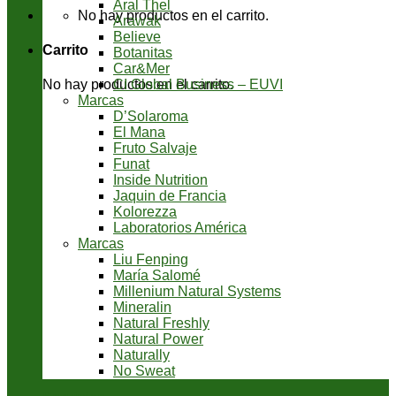
Aral Thel
No hay productos en el carrito.
Arawak
Believe
Carrito
Botanitas
Car&Mer
CI Global Business – EUVI
No hay productos en el carrito.
Marcas
D’Solaroma
El Mana
Fruto Salvaje
Funat
Inside Nutrition
Jaquin de Francia
Kolorezza
Laboratorios América
Marcas
Liu Fenping
María Salomé
Millenium Natural Systems
Mineralin
Natural Freshly
Natural Power
Naturally
No Sweat