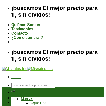
Saltar
¡buscamos El mejor precio para
al
ti, sin olvidos!
contenido
Quiénes Somos
Testimonios
Contacto
¿Cómo comprar?
¡buscamos El mejor precio para
ti, sin olvidos!
Menú
Buscar
por:
Tienda
Marcas
Aqualuna