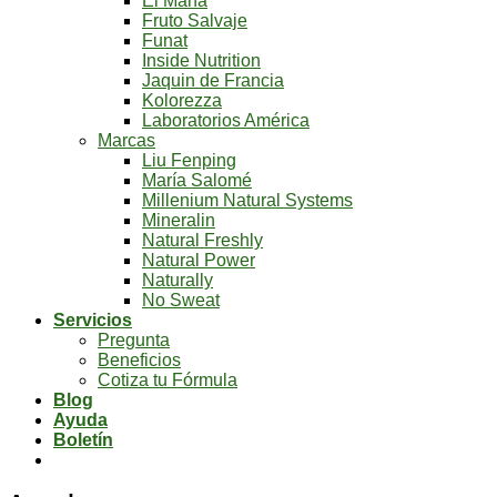
El Mana
Fruto Salvaje
Funat
Inside Nutrition
Jaquin de Francia
Kolorezza
Laboratorios América
Marcas
Liu Fenping
María Salomé
Millenium Natural Systems
Mineralin
Natural Freshly
Natural Power
Naturally
No Sweat
Servicios
Pregunta
Beneficios
Cotiza tu Fórmula
Blog
Ayuda
Boletín