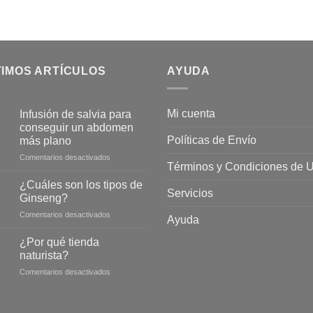
TIMOS ARTÍCULOS
AYUDA
Mi cuenta
Infusión de salvia para
conseguir un abdomen
Políticas de Envío
más plano
en
Comentarios desactivados
Términos y Condiciones de 
Infusión
de
¿Cuáles son los tipos de
Servicios
salvia
Ginseng?
para
en
Comentarios desactivados
conseguir
Ayuda
¿Cuáles
un
son
abdomen
¿Por qué tienda
los
más
naturista?
tipos
plano
en
Comentarios desactivados
de
¿Por
Ginseng?
qué
tienda