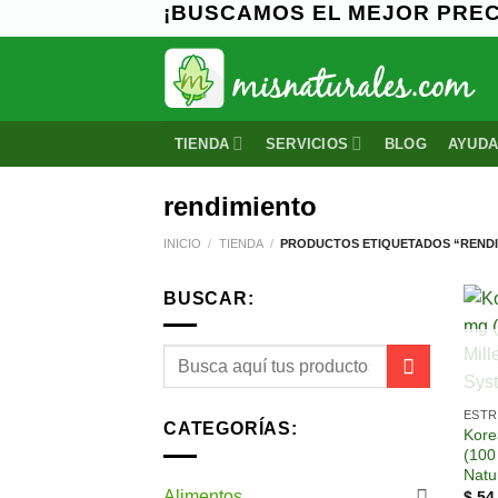
¡BUSCAMOS EL MEJOR PRECI
Saltar
al
contenido
TIENDA
SERVICIOS
BLOG
AYUD
rendimiento
INICIO
/
TIENDA
/
PRODUCTOS ETIQUETADOS “RENDI
BUSCAR:
ESTR
CATEGORÍAS:
Kore
(100
Natu
Alimentos
$
54