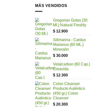
MÁS VENDIDOS
Gregorian Gotas (30
Ml.) Natural Freshly
$
12.900
Silimarina - Cardus
Marianus (60 ML.)
Mineralin
$
30.000
Vetalcarbon (60 Cap.)
Creavida
$
12.300
Colon Cleanser
Producto Auténtico
(450 gr.) Colon
Cleanser
$
20.300