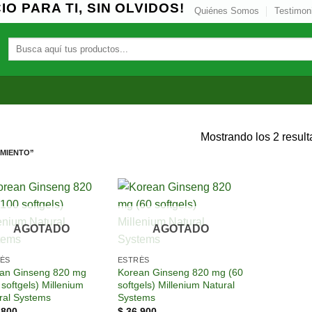
O PARA TI, SIN OLVIDOS!
Quiénes Somos
Testimon
Buscar
por:
A
Mostrando los 2 resul
MIENTO”
Añadir
Añadir
a la
a la
AGOTADO
AGOTADO
lista de
lista de
deseos
deseos
ÉS
ESTRÉS
an Ginseng 820 mg
Korean Ginseng 820 mg (60
 softgels) Millenium
softgels) Millenium Natural
ral Systems
Systems
.800
$
36.900