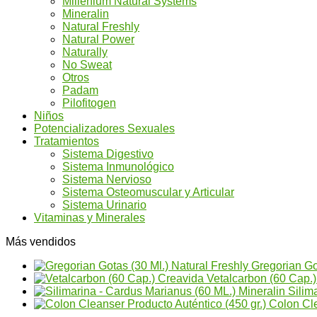
Millenium Natural Systems
Mineralin
Natural Freshly
Natural Power
Naturally
No Sweat
Otros
Padam
Pilofitogen
Niños
Potencializadores Sexuales
Tratamientos
Sistema Digestivo
Sistema Inmunológico
Sistema Nervioso
Sistema Osteomuscular y Articular
Sistema Urinario
Vitaminas y Minerales
Más vendidos
Gregorian Go
Vetalcarbon (60 Cap.
Silim