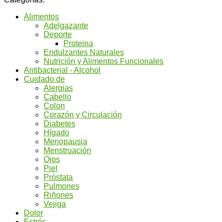
Alimentos
Adelgazante
Deporte
Proteina
Endulzantes Naturales
Nutrición y Alimentos Funcionales
Antibacterial - Alcohol
Cuidado de
Alergias
Cabello
Colon
Corazón y Circulación
Diabetes
Hígado
Menopausia
Menstruación
Ojos
Piel
Próstata
Pulmones
Riñones
Vejiga
Dolor
Estrés