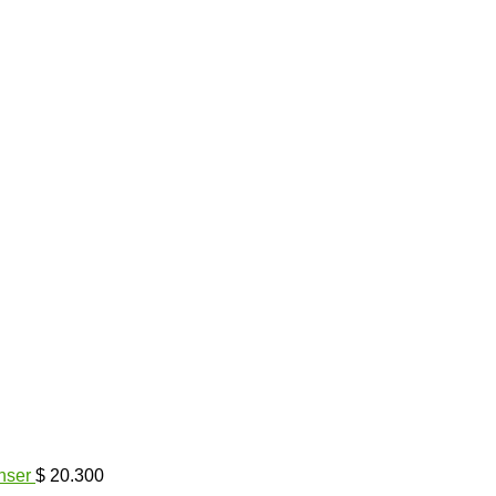
nser
$
20.300