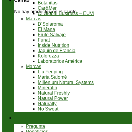
Carrito
Botanitas
Car&Mer
No hay productos en el carrito.
CI Global Business – EUVI
Marcas
D’Solaroma
El Mana
Fruto Salvaje
Funat
Inside Nutrition
Jaquin de Francia
Kolorezza
Laboratorios América
Marcas
Liu Fenping
María Salomé
Millenium Natural Systems
Mineralin
Natural Freshly
Natural Power
Naturally
No Sweat
Servicios
Pregunta
Beneficios