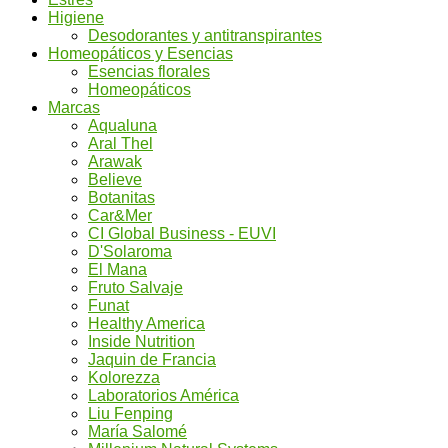
Higiene
Desodorantes y antitranspirantes
Homeopáticos y Esencias
Esencias florales
Homeopáticos
Marcas
Aqualuna
Aral Thel
Arawak
Believe
Botanitas
Car&Mer
CI Global Business - EUVI
D'Solaroma
El Mana
Fruto Salvaje
Funat
Healthy America
Inside Nutrition
Jaquin de Francia
Kolorezza
Laboratorios América
Liu Fenping
María Salomé