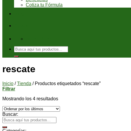
Cotiza tu Fórmula
Blog
Ayuda
08:00 - 6:00 pm
Buscar
por:
rescate
Inicio
/
Tienda
/
Productos etiquetados “rescate”
Filtrar
Mostrando los 4 resultados
Buscar:
Categorías: