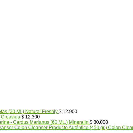
tas (30 Ml.) Natural Freshly
$
12.900
) Creavida
$
12.300
arina - Cardus Marianus (60 ML.) Mineralin
$
30.000
Colon Cleanser Producto Auténtico (450 gr.) Colon Clea