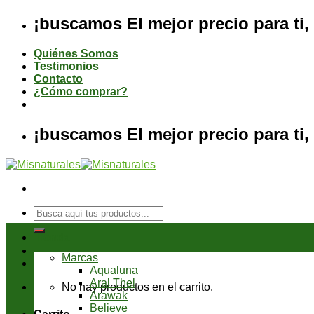
Saltar
¡buscamos El mejor precio para ti, 
al
contenido
Quiénes Somos
Testimonios
Contacto
¿Cómo comprar?
¡buscamos El mejor precio para ti, 
Menú
Buscar
por:
Tienda
Marcas
Aqualuna
Aral Thel
No hay productos en el carrito.
Arawak
Believe