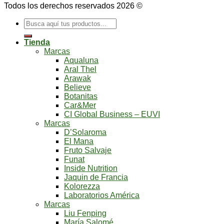
Todos los derechos reservados 2026 ©
Buscar
por:
Tienda
Marcas
Aqualuna
Aral Thel
Arawak
Believe
Botanitas
Car&Mer
CI Global Business – EUVI
Marcas
D’Solaroma
El Mana
Fruto Salvaje
Funat
Inside Nutrition
Jaquin de Francia
Kolorezza
Laboratorios América
Marcas
Liu Fenping
María Salomé