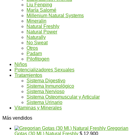
Liu Fenping
María Salomé
Millenium Natural Systems
Mineralin
Natural Freshly
Natural Power
Naturally
No Sweat
Otros
Padam
Pilofitogen
Niños
Potencializadores Sexuales
Tratamientos
Sistema Digestivo
Sistema Inmunológico
Sistema Nervioso
Sistema Osteomuscular y Articular
Sistema Urinario
Vitaminas y Minerales
Más vendidos
Gregorian
Gotas (30 Ml.) Natural Freshly
$
12.900