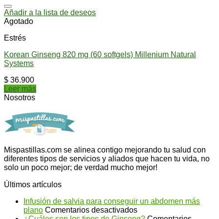
Añadir a la lista de deseos
Agotado
Estrés
Korean Ginseng 820 mg (60 softgels) Millenium Natural
Systems
$
36.900
Leer más
Nosotros
Mispastillas.com se alinea contigo mejorando tu salud con
diferentes tipos de servicios y aliados que hacen tu vida, no
solo un poco mejor; de verdad mucho mejor!
Últimos artículos
Infusión de salvia para conseguir un abdomen más
en
plano
Comentarios desactivados
Infusión
¿Cuáles son los tipos de Ginseng?
Comentarios