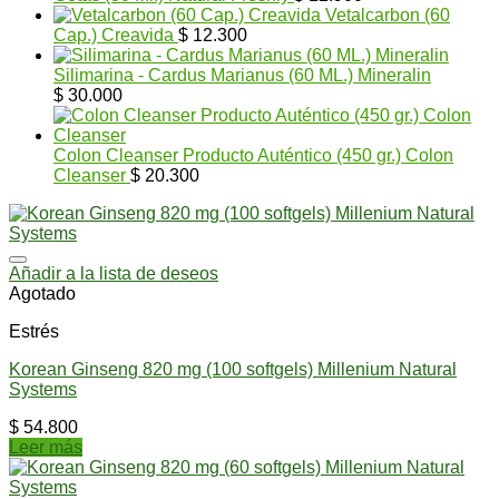
Vetalcarbon (60
Cap.) Creavida
$
12.300
Silimarina - Cardus Marianus (60 ML.) Mineralin
$
30.000
Colon Cleanser Producto Auténtico (450 gr.) Colon
Cleanser
$
20.300
Añadir a la lista de deseos
Agotado
Estrés
Korean Ginseng 820 mg (100 softgels) Millenium Natural
Systems
$
54.800
Leer más