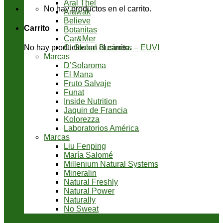
Aral Thel
No hay productos en el carrito.
Arawak
Believe
Carrito
Botanitas
Car&Mer
CI Global Business – EUVI
No hay productos en el carrito.
Marcas
D’Solaroma
El Mana
Fruto Salvaje
Funat
Inside Nutrition
Jaquin de Francia
Kolorezza
Laboratorios América
Marcas
Liu Fenping
María Salomé
Millenium Natural Systems
Mineralin
Natural Freshly
Natural Power
Naturally
No Sweat