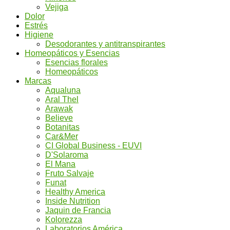
Vejiga
Dolor
Estrés
Higiene
Desodorantes y antitranspirantes
Homeopáticos y Esencias
Esencias florales
Homeopáticos
Marcas
Aqualuna
Aral Thel
Arawak
Believe
Botanitas
Car&Mer
CI Global Business - EUVI
D'Solaroma
El Mana
Fruto Salvaje
Funat
Healthy America
Inside Nutrition
Jaquin de Francia
Kolorezza
Laboratorios América