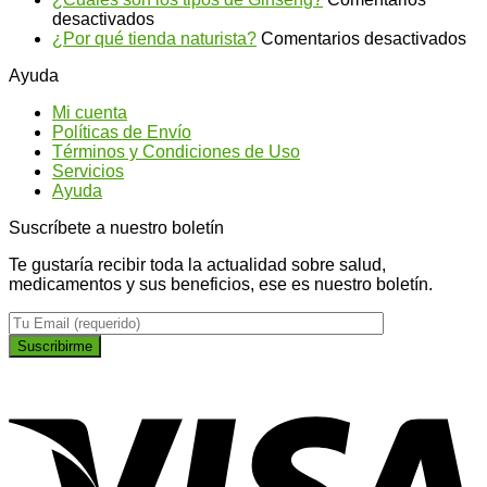
en
de
desactivados
¿Cuáles
salvia
en
¿Por qué tienda naturista?
Comentarios desactivados
son
para
¿P
Ayuda
los
conseguir
qu
tipos
un
ti
Mi cuenta
de
abdomen
na
Políticas de Envío
Ginseng?
más
Términos y Condiciones de Uso
plano
Servicios
Ayuda
Suscríbete a nuestro boletín
Te gustaría recibir toda la actualidad sobre salud,
medicamentos y sus beneficios, ese es nuestro boletín.