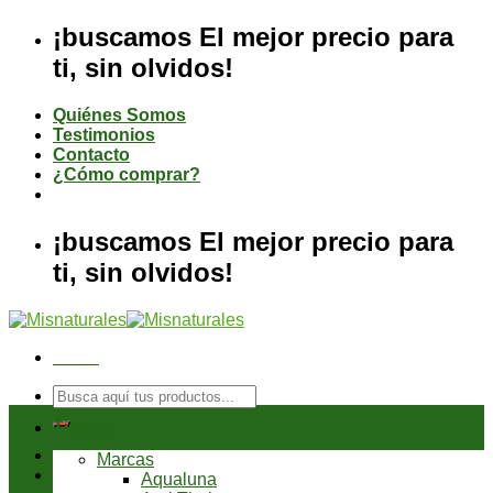
Saltar
¡buscamos El mejor precio para
al
ti, sin olvidos!
contenido
Quiénes Somos
Testimonios
Contacto
¿Cómo comprar?
¡buscamos El mejor precio para
ti, sin olvidos!
Menú
Buscar
por:
Tienda
Marcas
Aqualuna