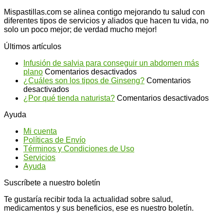
Mispastillas.com se alinea contigo mejorando tu salud con
diferentes tipos de servicios y aliados que hacen tu vida, no
solo un poco mejor; de verdad mucho mejor!
Últimos artículos
Infusión de salvia para conseguir un abdomen más
en
plano
Comentarios desactivados
Infusión
¿Cuáles son los tipos de Ginseng?
Comentarios
en
de
desactivados
¿Cuáles
salvia
en
¿Por qué tienda naturista?
Comentarios desactivados
son
para
¿P
Ayuda
los
conseguir
qu
tipos
un
ti
Mi cuenta
de
abdomen
na
Políticas de Envío
Ginseng?
más
Términos y Condiciones de Uso
plano
Servicios
Ayuda
Suscríbete a nuestro boletín
Te gustaría recibir toda la actualidad sobre salud,
medicamentos y sus beneficios, ese es nuestro boletín.