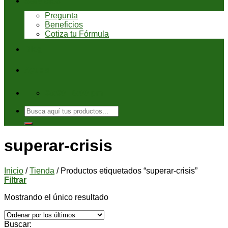
Servicios
Pregunta
Beneficios
Cotiza tu Fórmula
Blog
Ayuda
08:00 - 6:00 pm
Buscar
por:
superar-crisis
Inicio
/
Tienda
/
Productos etiquetados “superar-crisis”
Filtrar
Mostrando el único resultado
Buscar: