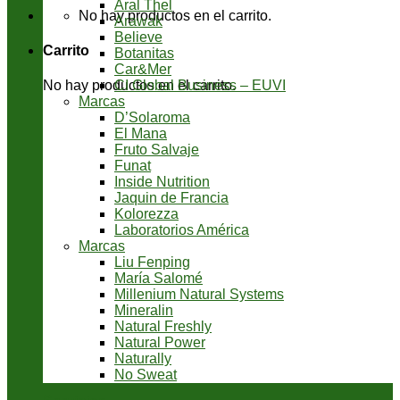
Aral Thel
No hay productos en el carrito.
Arawak
Believe
Carrito
Botanitas
Car&Mer
CI Global Business – EUVI
No hay productos en el carrito.
Marcas
D’Solaroma
El Mana
Fruto Salvaje
Funat
Inside Nutrition
Jaquin de Francia
Kolorezza
Laboratorios América
Marcas
Liu Fenping
María Salomé
Millenium Natural Systems
Mineralin
Natural Freshly
Natural Power
Naturally
No Sweat