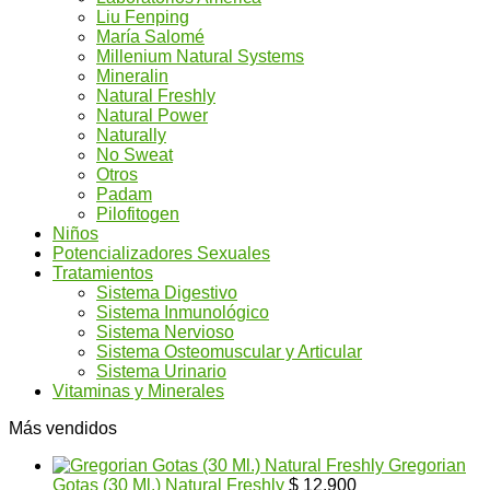
Liu Fenping
María Salomé
Millenium Natural Systems
Mineralin
Natural Freshly
Natural Power
Naturally
No Sweat
Otros
Padam
Pilofitogen
Niños
Potencializadores Sexuales
Tratamientos
Sistema Digestivo
Sistema Inmunológico
Sistema Nervioso
Sistema Osteomuscular y Articular
Sistema Urinario
Vitaminas y Minerales
Más vendidos
Gregorian
Gotas (30 Ml.) Natural Freshly
$
12.900