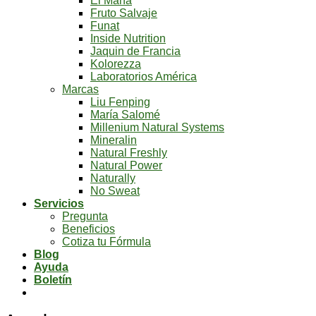
El Mana
Fruto Salvaje
Funat
Inside Nutrition
Jaquin de Francia
Kolorezza
Laboratorios América
Marcas
Liu Fenping
María Salomé
Millenium Natural Systems
Mineralin
Natural Freshly
Natural Power
Naturally
No Sweat
Servicios
Pregunta
Beneficios
Cotiza tu Fórmula
Blog
Ayuda
Boletín