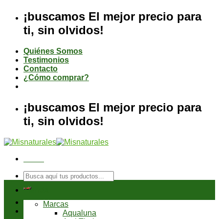
Saltar
¡buscamos El mejor precio para
al
ti, sin olvidos!
contenido
Quiénes Somos
Testimonios
Contacto
¿Cómo comprar?
¡buscamos El mejor precio para
ti, sin olvidos!
Menú
Buscar
por:
Tienda
Marcas
Aqualuna