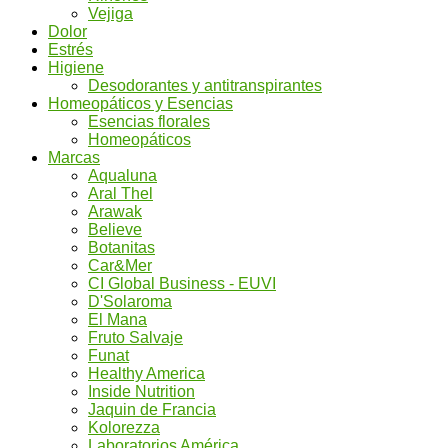
Vejiga
Dolor
Estrés
Higiene
Desodorantes y antitranspirantes
Homeopáticos y Esencias
Esencias florales
Homeopáticos
Marcas
Aqualuna
Aral Thel
Arawak
Believe
Botanitas
Car&Mer
CI Global Business - EUVI
D'Solaroma
El Mana
Fruto Salvaje
Funat
Healthy America
Inside Nutrition
Jaquin de Francia
Kolorezza
Laboratorios América