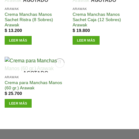
AGOTADO
AGOTADO
a la
a la
lista de
lista de
ARAWAK
ARAWAK
deseos
deseos
Crema Manchas Manos
Crema Manchas Manos
Sachet Ristra (8 Sobres)
Sachet Caja (12 Sobres)
Arawak
Arawak
$
13.200
$
19.800
LEER MÁS
LEER MÁS
AGOTADO
Añadir
a la
ARAWAK
lista de
Crema para Manchas Manos
deseos
(60 gr.) Arawak
$
25.700
LEER MÁS