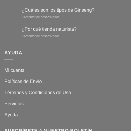
Infusión
de
¿Cuáles son los tipos de Ginseng?
salvia
en
Comentarios desactivados
para
¿Cuáles
conseguir
son
un
¿Por qué tienda naturista?
los
abdomen
en
Comentarios desactivados
tipos
más
¿Por
de
plano
qué
Ginseng?
tienda
AYUDA
naturista?
Mi cuenta
Políticas de Envío
Términos y Condiciones de Uso
Servicios
Ayuda
SUSCRÍBETE A NUESTRO BOLETÍN