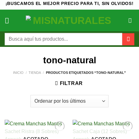
Saltar
¡BUSCAMOS EL MEJOR PRECIO PARA TI, SIN OLVIDOS!
al
contenido
Buscar
por:
tono-natural
INICIO
/
TIENDA
/
PRODUCTOS ETIQUETADOS “TONO-NATURAL”
FILTRAR
Añadir
Añadir