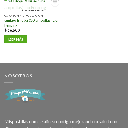
AGOTADO
Añadir
a la
CORAZÓN Y CIRCULACIÓN
lista de
Ginkgo Biloba (10 ampollas) Liu
deseos
Fenping
$
16.500
LEER MÁS
NOSOTROS
Mispastillas.com se alinea contigo mejorando tu salud con