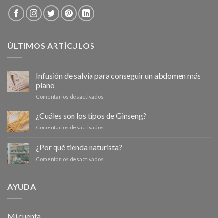
ÚLTIMOS ARTÍCULOS
Infusión de salvia para conseguir un abdomen más
plano
en
Comentarios desactivados
Infusión
de
¿Cuáles son los tipos de Ginseng?
salvia
en
Comentarios desactivados
para
¿Cuáles
conseguir
son
¿Por qué tienda naturista?
un
los
abdomen
en
Comentarios desactivados
tipos
más
¿Por
de
plano
qué
Ginseng?
tienda
AYUDA
naturista?
Mi cuenta