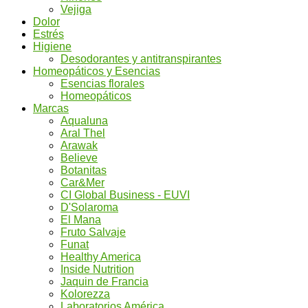
Vejiga
Dolor
Estrés
Higiene
Desodorantes y antitranspirantes
Homeopáticos y Esencias
Esencias florales
Homeopáticos
Marcas
Aqualuna
Aral Thel
Arawak
Believe
Botanitas
Car&Mer
CI Global Business - EUVI
D'Solaroma
El Mana
Fruto Salvaje
Funat
Healthy America
Inside Nutrition
Jaquin de Francia
Kolorezza
Laboratorios América