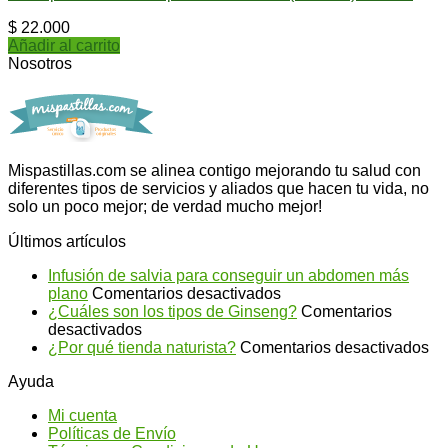
$
22.000
Añadir al carrito
Nosotros
Mispastillas.com se alinea contigo mejorando tu salud con
diferentes tipos de servicios y aliados que hacen tu vida, no
solo un poco mejor; de verdad mucho mejor!
Últimos artículos
Infusión de salvia para conseguir un abdomen más
en
plano
Comentarios desactivados
Infusión
¿Cuáles son los tipos de Ginseng?
Comentarios
en
de
desactivados
¿Cuáles
salvia
en
¿Por qué tienda naturista?
Comentarios desactivados
son
para
¿P
Ayuda
los
conseguir
qu
tipos
un
ti
Mi cuenta
de
abdomen
na
Políticas de Envío
Ginseng?
más