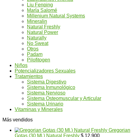
Liu Fenping
María Salomé
Millenium Natural Systems
Mineralin
Natural Freshly
Natural Power
Naturally
No Sweat
Otros
Padam
Pilofitogen
Niños
Potencializadores Sexuales
Tratamientos
Sistema Digestivo
Sistema Inmunológico
Sistema Nervioso
Sistema Osteomuscular y Articular
Sistema Urinario
Vitaminas y Minerales
Más vendidos
Gregorian
Gotas (30 Ml.) Natural Freshly
$
12.900