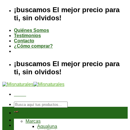
Saltar
¡buscamos El mejor precio para
al
ti, sin olvidos!
contenido
Quiénes Somos
Testimonios
Contacto
¿Cómo comprar?
¡buscamos El mejor precio para
ti, sin olvidos!
Menú
Buscar
por:
Tienda
Marcas
Aqualuna