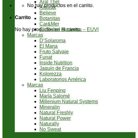
Aral Thel
No hay productos en el carrito.
Arawak
Believe
Carrito
Botanitas
Car&Mer
CI Global Business – EUVI
No hay productos en el carrito.
Marcas
D’Solaroma
El Mana
Fruto Salvaje
Funat
Inside Nutrition
Jaquin de Francia
Kolorezza
Laboratorios América
Marcas
Liu Fenping
María Salomé
Millenium Natural Systems
Mineralin
Natural Freshly
Natural Power
Naturally
No Sweat