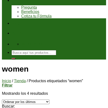
Servicios
Pregunta
Beneficios
Cotiza tu Fórmula
Blog
Ayuda
08:00 - 6:00 pm
Buscar
por:
women
Inicio
/
Tienda
/
Productos etiquetados “women”
Filtrar
Mostrando los 4 resultados
Buscar: