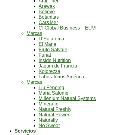
Aral Thel
Arawak
Believe
Botanitas
Car&Mer
CI Global Business – EUVI
Marcas
D’Solaroma
El Mana
Fruto Salvaje
Funat
Inside Nutrition
Jaquin de Francia
Kolorezza
Laboratorios América
Marcas
Liu Fenping
María Salomé
Millenium Natural Systems
Mineralin
Natural Freshly
Natural Power
Naturally
No Sweat
Servicios