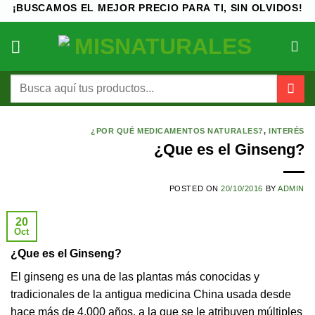
Saltar
¡BUSCAMOS EL MEJOR PRECIO PARA TI, SIN OLVIDOS!
al
contenido
Buscar
por:
¿POR QUÉ MEDICAMENTOS NATURALES?
,
INTERÉS
¿Que es el Ginseng?
POSTED ON
20/10/2016
BY
ADMIN
20
Oct
¿Que es el Ginseng?
El ginseng es una de las plantas más conocidas y
tradicionales de la antigua medicina China usada desde
hace más de 4.000 años, a la que se le atribuyen múltiples