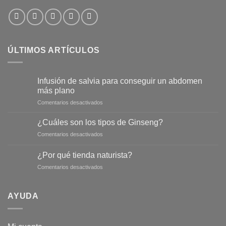
ÚLTIMOS ARTÍCULOS
Infusión de salvia para conseguir un abdomen
más plano
en
Comentarios desactivados
Infusión
de
¿Cuáles son los tipos de Ginseng?
salvia
en
Comentarios desactivados
para
¿Cuáles
conseguir
son
un
¿Por qué tienda naturista?
los
abdomen
en
Comentarios desactivados
tipos
más
¿Por
de
plano
qué
Ginseng?
tienda
AYUDA
naturista?