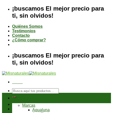
Saltar
¡buscamos El mejor precio para
al
ti, sin olvidos!
contenido
Quiénes Somos
Testimonios
Contacto
¿Cómo comprar?
¡buscamos El mejor precio para
ti, sin olvidos!
Menú
Buscar
por:
Tienda
Marcas
Aqualuna