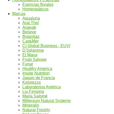
Esencias florales
Homeopáticos
Marcas
Aqualuna
Aral Thel
Arawak
Believe
Botanitas
Car&Mer
CI Global Business - EUVI
D'Solaroma
El Mana
Fruto Salvaje
Funat
Healthy America
Inside Nutrition
Jaquin de Francia
Kolorezza
Laboratorios América
Liu Fenping
María Salomé
Millenium Natural Systems
Mineralin
Natural Freshly