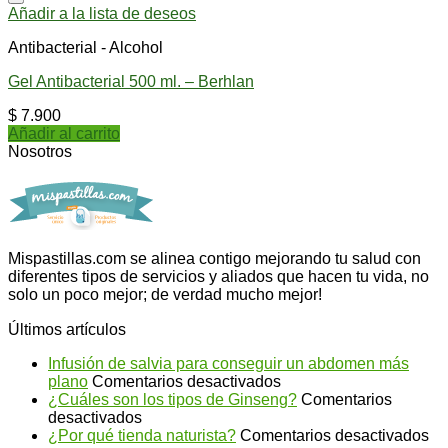
Añadir a la lista de deseos
Antibacterial - Alcohol
Gel Antibacterial 500 ml. – Berhlan
$
7.900
Añadir al carrito
Nosotros
Mispastillas.com se alinea contigo mejorando tu salud con
diferentes tipos de servicios y aliados que hacen tu vida, no
solo un poco mejor; de verdad mucho mejor!
Últimos artículos
Infusión de salvia para conseguir un abdomen más
en
plano
Comentarios desactivados
Infusión
¿Cuáles son los tipos de Ginseng?
Comentarios
en
de
desactivados
¿Cuáles
salvia
en
¿Por qué tienda naturista?
Comentarios desactivados