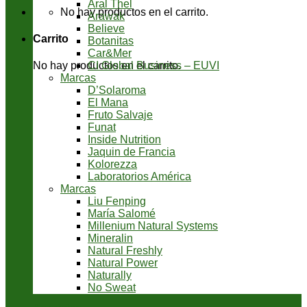
Aral Thel
No hay productos en el carrito.
Arawak
Believe
Carrito
Botanitas
Car&Mer
CI Global Business – EUVI
No hay productos en el carrito.
Marcas
D’Solaroma
El Mana
Fruto Salvaje
Funat
Inside Nutrition
Jaquin de Francia
Kolorezza
Laboratorios América
Marcas
Liu Fenping
María Salomé
Millenium Natural Systems
Mineralin
Natural Freshly
Natural Power
Naturally
No Sweat