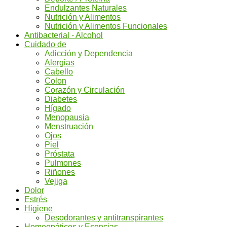
Endulzantes Naturales
Nutrición y Alimentos
Nutrición y Alimentos Funcionales
Antibacterial - Alcohol
Cuidado de
Adicción y Dependencia
Alergias
Cabello
Colon
Corazón y Circulación
Diabetes
Hígado
Menopausia
Menstruación
Ojos
Piel
Próstata
Pulmones
Riñones
Vejiga
Dolor
Estrés
Higiene
Desodorantes y antitranspirantes
Homeopáticos y Esencias