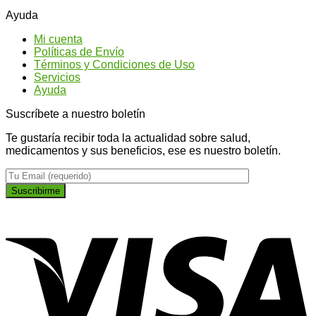
son
para
¿P
Ayuda
los
conseguir
qu
tipos
un
ti
Mi cuenta
de
abdomen
na
Políticas de Envío
Ginseng?
más
Términos y Condiciones de Uso
plano
Servicios
Ayuda
Suscríbete a nuestro boletín
Te gustaría recibir toda la actualidad sobre salud,
medicamentos y sus beneficios, ese es nuestro boletín.