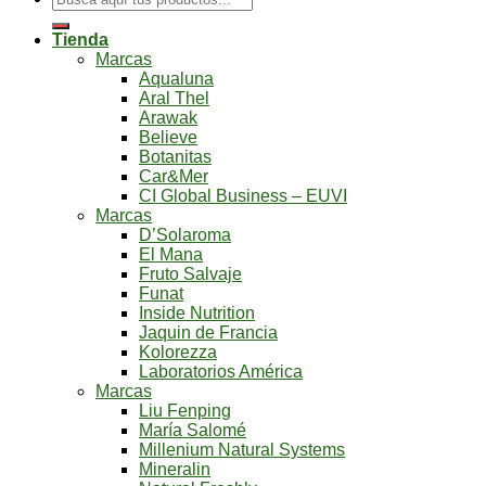
por:
Tienda
Marcas
Aqualuna
Aral Thel
Arawak
Believe
Botanitas
Car&Mer
CI Global Business – EUVI
Marcas
D’Solaroma
El Mana
Fruto Salvaje
Funat
Inside Nutrition
Jaquin de Francia
Kolorezza
Laboratorios América
Marcas
Liu Fenping
María Salomé
Millenium Natural Systems
Mineralin