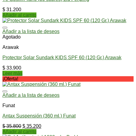
$
31.200
Añadir al carrito
Añadir a la lista de deseos
Agotado
Arawak
Protector Solar Sundark KIDS SPF 60 (120 Gr.) Arawak
$
33.900
Leer más
¡Oferta!
Añadir a la lista de deseos
Funat
Antax Suspensión (360 ml.) Funat
$
35.800
$
35.200
Añadir al carrito