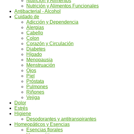
Nutrición y Alimentos
Nutrición y Alimentos Funcionales
Antibacterial - Alcohol
Cuidado de
Adicción y Dependencia
Alergias
Cabello
Colon
Corazón y Circulación
Diabetes
Hígado
Menopausia
Menstruación
Ojos
Piel
Próstata
Pulmones
Riñones
Vejiga
Dolor
Estrés
Higiene
Desodorantes y antitranspirantes
Homeopáticos y Esencias
Esencias florales