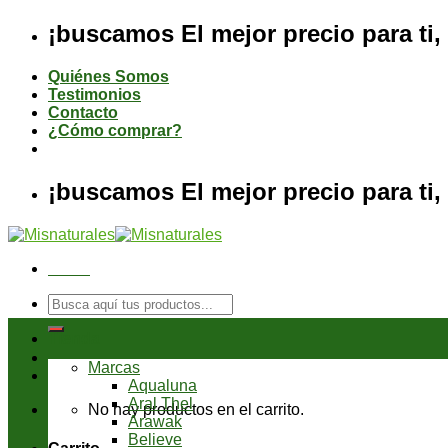
Saltar
¡buscamos El mejor precio para ti, 
al
contenido
Quiénes Somos
Testimonios
Contacto
¿Cómo comprar?
¡buscamos El mejor precio para ti, 
Menú
Buscar
por:
Tienda
Marcas
Aqualuna
Aral Thel
No hay productos en el carrito.
Arawak
Believe