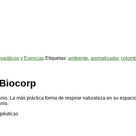
opáticos y Esencias
Etiquetas:
ambiente
,
aromatizador
,
colomb
 Biocorp
nio. La más práctica forma de respirar naturaleza en su espacio
nio.
apéuticas