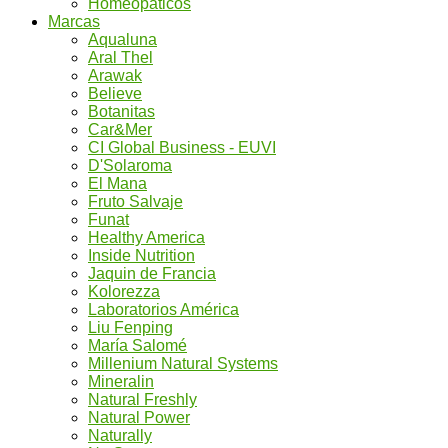
Homeopáticos
Marcas
Aqualuna
Aral Thel
Arawak
Believe
Botanitas
Car&Mer
CI Global Business - EUVI
D'Solaroma
El Mana
Fruto Salvaje
Funat
Healthy America
Inside Nutrition
Jaquin de Francia
Kolorezza
Laboratorios América
Liu Fenping
María Salomé
Millenium Natural Systems
Mineralin
Natural Freshly
Natural Power
Naturally