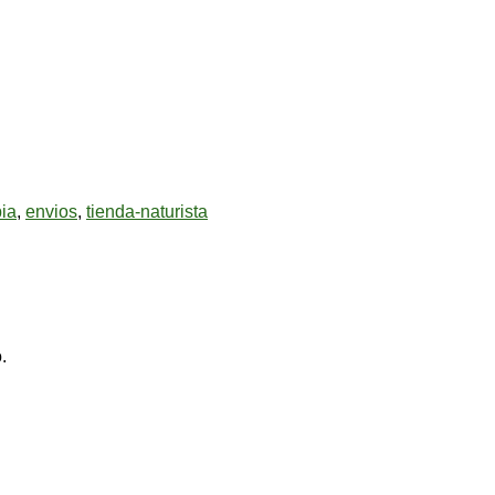
ia
,
envios
,
tienda-naturista
.