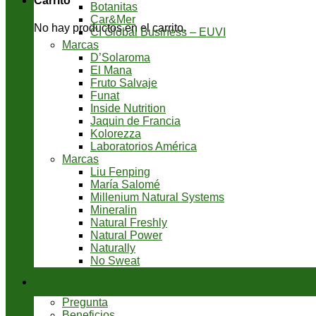
Carrito
Botanitas
Car&Mer
No hay productos en el carrito.
CI Global Business – EUVI
Marcas
D’Solaroma
El Mana
Fruto Salvaje
Funat
Inside Nutrition
Jaquin de Francia
Kolorezza
Laboratorios América
Marcas
Liu Fenping
María Salomé
Millenium Natural Systems
Mineralin
Natural Freshly
Natural Power
Naturally
No Sweat
Servicios
Pregunta
Beneficios