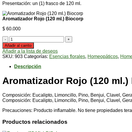
Presentación: un (1) frasco de 120 ml.
Aromatizador Rojo (120 ml.) Biocorp
$
60.000
Aromatizador
Rojo
Añadir al carrito
(120
Añadir a la lista de deseos
ml.)
SKU:
903
Categorías:
Esencias florales
,
Homeopáticos
,
Home
Biocorp
cantidad
Descripción
Aromatizador Rojo (120 ml.)
Composición: Eucalipto, Limoncillo, Pino, Benjui, Clavel, Gera
Composición: Eucalipto, Limoncillo, Pino, Benjui, Clavel, Gera
Precauciones: Producto inflamable. No tiene propiedades ter
Productos relacionados