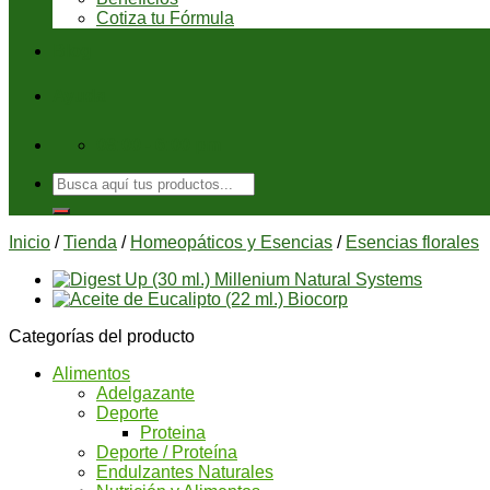
Cotiza tu Fórmula
Blog
Ayuda
08:00 - 6:00 pm
Buscar
por:
Inicio
/
Tienda
/
Homeopáticos y Esencias
/
Esencias florales
Categorías del producto
Alimentos
Adelgazante
Deporte
Proteina
Deporte / Proteína
Endulzantes Naturales