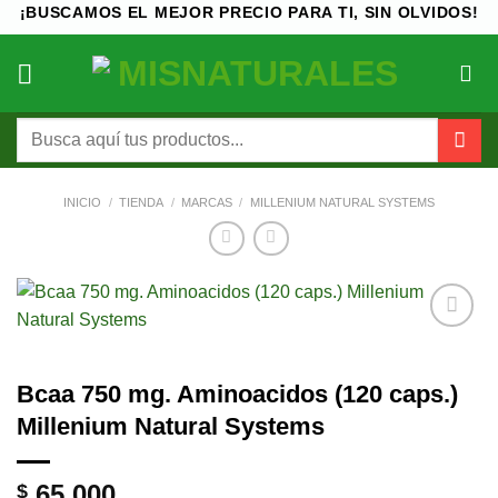
Saltar
¡BUSCAMOS EL MEJOR PRECIO PARA TI, SIN OLVIDOS!
al
contenido
Buscar
por:
INICIO
/
TIENDA
/
MARCAS
/
MILLENIUM NATURAL SYSTEMS
Añadir
a la
lista de
Bcaa 750 mg. Aminoacidos (120 caps.)
deseos
Millenium Natural Systems
65.000
$