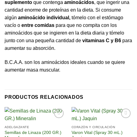
suplemento
que contenga
aminoácidos
, que ingerir una
cantidad enorme de proteínas en la dieta. Si consume
algún
aminoácido individual,
tómelo con el estómago
vacío o
entre comidas
para que no compita con los
aminoácidos que se ingieren en la dieta diaria y tómelo
junto con una pequeña cantidad de
vitaminas C y B6
para
aumentar su absorción.
B.C.A.A. son los aminoácidos ideales cuando se quiere
aumentar masa muscular.
PRODUCTOS RELACIONADOS
Añadir
Añadir
a la
a la
ADELGAZANTE
CORAZÓN Y CIRCULACIÓN
lista de
lista de
Semillas de Linaza (200 GR.)
Varon Vital (Spray 30 mL.)
deseos
deseos