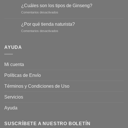
de
¿Cuáles son los tipos de Ginseng?
salvia
en
Comentarios desactivados
para
¿Cuáles
conseguir
son
un
¿Por qué tienda naturista?
los
abdomen
en
Comentarios desactivados
tipos
más
¿Por
de
plano
qué
Ginseng?
tienda
AYUDA
naturista?
Mi cuenta
Políticas de Envío
Términos y Condiciones de Uso
Servicios
Ayuda
SUSCRÍBETE A NUESTRO BOLETÍN