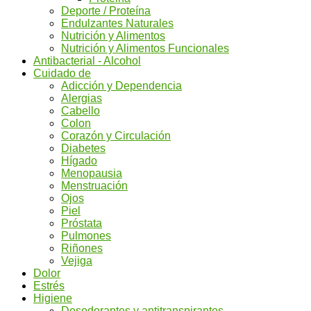
Deporte / Proteína
Endulzantes Naturales
Nutrición y Alimentos
Nutrición y Alimentos Funcionales
Antibacterial - Alcohol
Cuidado de
Adicción y Dependencia
Alergias
Cabello
Colon
Corazón y Circulación
Diabetes
Hígado
Menopausia
Menstruación
Ojos
Piel
Próstata
Pulmones
Riñones
Vejiga
Dolor
Estrés
Higiene
Desodorantes y antitranspirantes