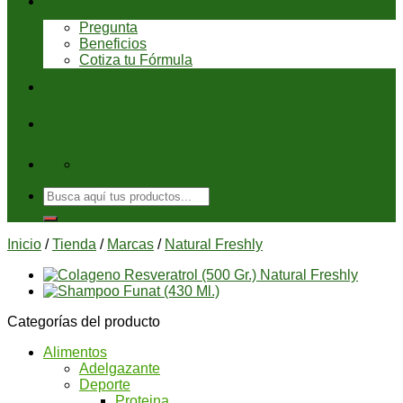
Servicios
Pregunta
Beneficios
Cotiza tu Fórmula
Blog
Ayuda
08:00 - 6:00 pm
Buscar
por:
Inicio
/
Tienda
/
Marcas
/
Natural Freshly
Categorías del producto
Alimentos
Adelgazante
Deporte
Proteina