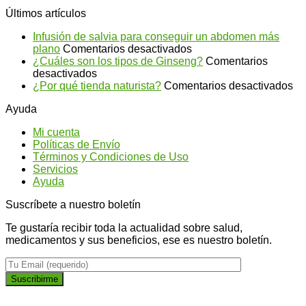
Últimos artículos
Infusión de salvia para conseguir un abdomen más
en
plano
Comentarios desactivados
Infusión
¿Cuáles son los tipos de Ginseng?
Comentarios
en
de
desactivados
¿Cuáles
salvia
en
¿Por qué tienda naturista?
Comentarios desactivados
son
para
¿P
Ayuda
los
conseguir
qu
tipos
un
ti
Mi cuenta
de
abdomen
na
Políticas de Envío
Ginseng?
más
Términos y Condiciones de Uso
plano
Servicios
Ayuda
Suscríbete a nuestro boletín
Te gustaría recibir toda la actualidad sobre salud,
medicamentos y sus beneficios, ese es nuestro boletín.