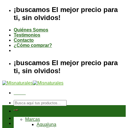
Saltar
¡buscamos El mejor precio para
al
ti, sin olvidos!
contenido
Quiénes Somos
Testimonios
Contacto
¿Cómo comprar?
¡buscamos El mejor precio para
ti, sin olvidos!
Menú
Buscar
por:
Tienda
Marcas
Aqualuna