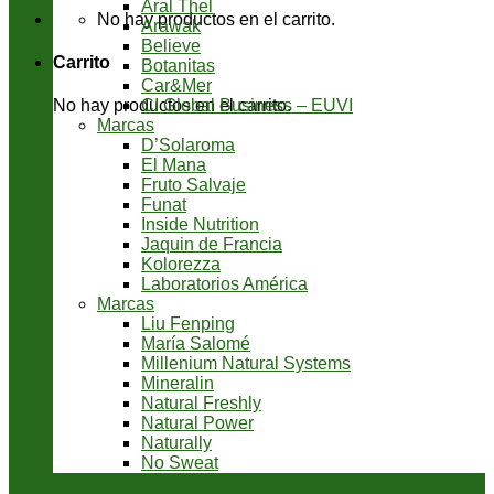
Aral Thel
No hay productos en el carrito.
Arawak
Believe
Carrito
Botanitas
Car&Mer
CI Global Business – EUVI
No hay productos en el carrito.
Marcas
D’Solaroma
El Mana
Fruto Salvaje
Funat
Inside Nutrition
Jaquin de Francia
Kolorezza
Laboratorios América
Marcas
Liu Fenping
María Salomé
Millenium Natural Systems
Mineralin
Natural Freshly
Natural Power
Naturally
No Sweat