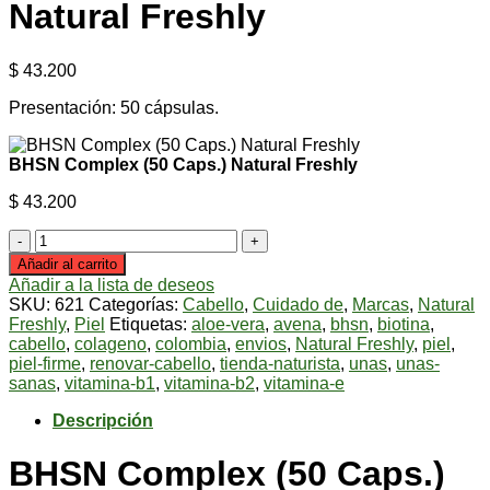
Natural Freshly
$
43.200
Presentación: 50 cápsulas.
BHSN Complex (50 Caps.) Natural Freshly
$
43.200
BHSN
Complex
Añadir al carrito
(50
Añadir a la lista de deseos
Caps.)
SKU:
621
Categorías:
Cabello
,
Cuidado de
,
Marcas
,
Natural
Natural
Freshly
,
Piel
Etiquetas:
aloe-vera
,
avena
,
bhsn
,
biotina
,
Freshly
cabello
,
colageno
,
colombia
,
envios
,
Natural Freshly
,
piel
,
cantidad
piel-firme
,
renovar-cabello
,
tienda-naturista
,
unas
,
unas-
sanas
,
vitamina-b1
,
vitamina-b2
,
vitamina-e
Descripción
BHSN Complex (50 Caps.)