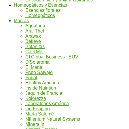
Homeopáticos y Esencias
Esencias florales
Homeopáticos
Marcas
Aqualuna
Aral Thel
Arawak
Believe
Botanitas
Car&Mer
CI Global Business - EUVI
D'Solaroma
El Mana
Fruto Salvaje
Funat
Healthy America
Inside Nutrition
Jaquin de Francia
Kolorezza
Laboratorios América
Liu Fenping
María Salomé
Millenium Natural Systems
Mineralin