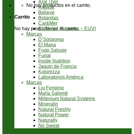
Aral Thel
No hay productos en el carrito.
Arawak
Believe
Carrito
Botanitas
Car&Mer
CI Global Business – EUVI
No hay productos en el carrito.
Marcas
D’Solaroma
El Mana
Fruto Salvaje
Funat
Inside Nutrition
Jaquin de Francia
Kolorezza
Laboratorios América
Marcas
Liu Fenping
María Salomé
Millenium Natural Systems
Mineralin
Natural Freshly
Natural Power
Naturally
No Sweat