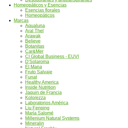
Homeopáticos y Esencias
Esencias florales
Homeopáticos
Marcas
Aqualuna
Aral Thel
Arawak
Believe
Botanitas
Car&Mer
CI Global Business - EUVI
D'Solaroma
El Mana
Fruto Salvaje
Funat
Healthy America
Inside Nutrition
Jaquin de Francia
Kolorezza
Laboratorios América
Liu Fenping
María Salomé
Millenium Natural Systems
Mineralin