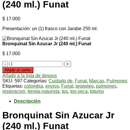
(240 ml.) Funat
$
17.000
Presentación: un (1) frasco con Jarabe 250 ml.
Bronquinat Sin Azucar Jr (240 ml.) Funat
$
17.000
Bronquinat
Sin
Añadir al carrito
Azucar
Añadir a la lista de deseos
Jr
SKU:
597
Categorías:
Cuidado de
,
Funat
,
Marcas
,
Pulmones
(240
Etiquetas:
colombia
,
envios
,
Funat
,
propoleo
,
pulmones
,
ml.)
respiracion
,
tienda-naturista
,
tos
,
tos-seca
,
totumo
Funat
cantidad
Descripción
Bronquinat Sin Azucar Jr
(240 ml.) Funat