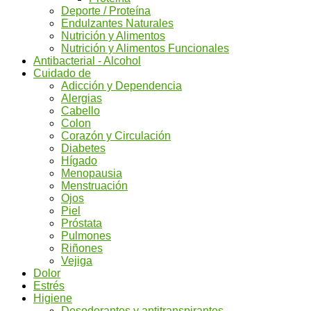
Deporte / Proteína
Endulzantes Naturales
Nutrición y Alimentos
Nutrición y Alimentos Funcionales
Antibacterial - Alcohol
Cuidado de
Adicción y Dependencia
Alergias
Cabello
Colon
Corazón y Circulación
Diabetes
Hígado
Menopausia
Menstruación
Ojos
Piel
Próstata
Pulmones
Riñones
Vejiga
Dolor
Estrés
Higiene
Desodorantes y antitranspirantes