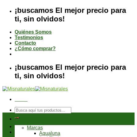
Saltar
¡buscamos El mejor precio para
al
ti, sin olvidos!
contenido
Quiénes Somos
Testimonios
Contacto
¿Cómo comprar?
¡buscamos El mejor precio para
ti, sin olvidos!
Menú
Buscar
por:
Tienda
Marcas
Aqualuna