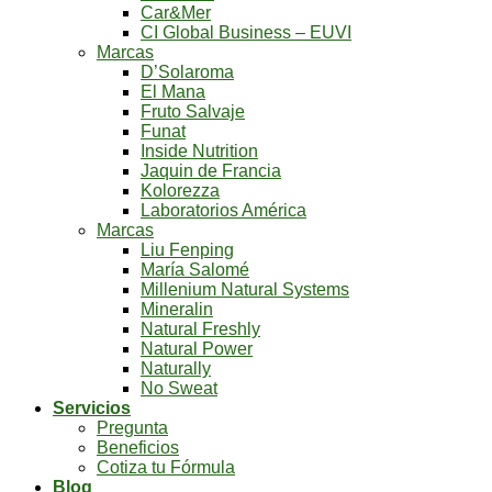
Car&Mer
CI Global Business – EUVI
Marcas
D’Solaroma
El Mana
Fruto Salvaje
Funat
Inside Nutrition
Jaquin de Francia
Kolorezza
Laboratorios América
Marcas
Liu Fenping
María Salomé
Millenium Natural Systems
Mineralin
Natural Freshly
Natural Power
Naturally
No Sweat
Servicios
Pregunta
Beneficios
Cotiza tu Fórmula
Blog