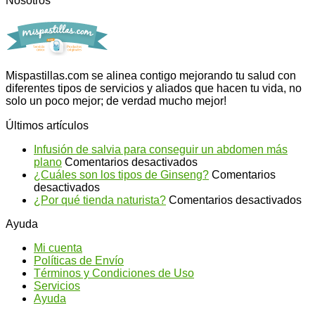
Nosotros
Mispastillas.com se alinea contigo mejorando tu salud con
diferentes tipos de servicios y aliados que hacen tu vida, no
solo un poco mejor; de verdad mucho mejor!
Últimos artículos
Infusión de salvia para conseguir un abdomen más
en
plano
Comentarios desactivados
Infusión
¿Cuáles son los tipos de Ginseng?
Comentarios
en
de
desactivados
¿Cuáles
salvia
en
¿Por qué tienda naturista?
Comentarios desactivados
son
para
¿P
Ayuda
los
conseguir
qu
tipos
un
ti
Mi cuenta
de
abdomen
na
Políticas de Envío
Ginseng?
más
Términos y Condiciones de Uso
plano
Servicios
Ayuda