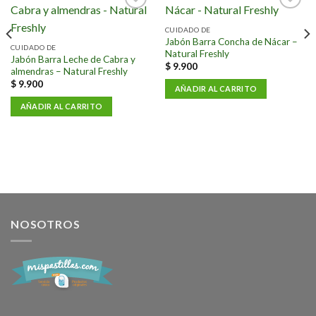
Añadir
Añadir
a la
a la
CUIDADO DE
lista de
lista de
Jabón Barra Concha de Nácar –
deseos
deseos
CUIDADO DE
Natural Freshly
Jabón Barra Leche de Cabra y
$
9.900
almendras – Natural Freshly
$
9.900
AÑADIR AL CARRITO
AÑADIR AL CARRITO
NOSOTROS