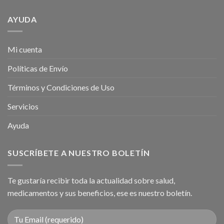
de
plano
qué
Ginseng?
tienda
AYUDA
naturista?
Mi cuenta
Políticas de Envío
Términos y Condiciones de Uso
Servicios
Ayuda
SUSCRÍBETE A NUESTRO BOLETÍN
Te gustaría recibir toda la actualidad sobre salud,
medicamentos y sus beneficios, ese es nuestro boletín.