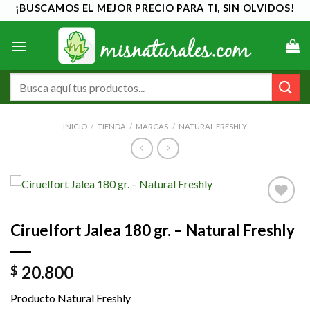
Saltar
¡BUSCAMOS EL MEJOR PRECIO PARA TI, SIN OLVIDOS!
al
contenido
Buscar
por:
INICIO
/
TIENDA
/
MARCAS
/
NATURAL FRESHLY
Añadir
Ciruelfort Jalea 180 gr. – Natural Freshly
a la
lista de
deseos
20.800
$
Producto Natural Freshly