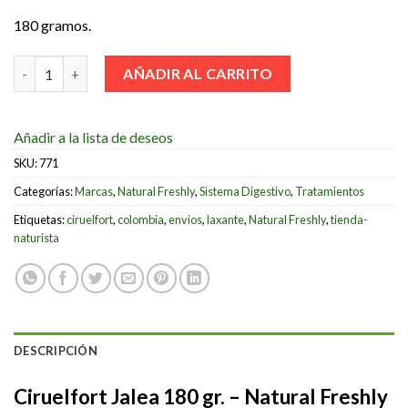
180 gramos.
Ciruelfort Jalea 180 gr. – Natural Freshly cantidad
AÑADIR AL CARRITO
Añadir a la lista de deseos
SKU:
771
Categorías:
Marcas
,
Natural Freshly
,
Sistema Digestivo
,
Tratamientos
Etiquetas:
ciruelfort
,
colombia
,
envios
,
laxante
,
Natural Freshly
,
tienda-
naturista
DESCRIPCIÓN
Ciruelfort Jalea 180 gr. – Natural Freshly