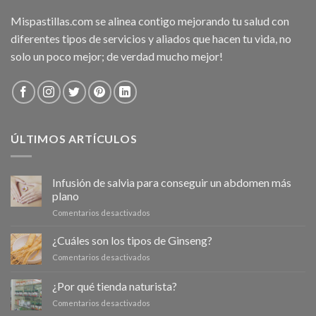
Mispastillas.com se alinea contigo mejorando tu salud con
diferentes tipos de servicios y aliados que hacen tu vida, no
solo un poco mejor; de verdad mucho mejor!
ÚLTIMOS ARTÍCULOS
Infusión de salvia para conseguir un abdomen más
plano
en
Comentarios desactivados
Infusión
de
¿Cuáles son los tipos de Ginseng?
salvia
en
Comentarios desactivados
para
¿Cuáles
conseguir
son
¿Por qué tienda naturista?
un
los
abdomen
en
Comentarios desactivados
tipos
más
¿Por