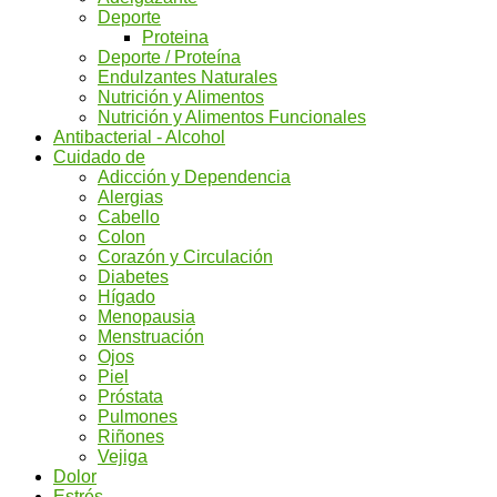
Deporte
Proteina
Deporte / Proteína
Endulzantes Naturales
Nutrición y Alimentos
Nutrición y Alimentos Funcionales
Antibacterial - Alcohol
Cuidado de
Adicción y Dependencia
Alergias
Cabello
Colon
Corazón y Circulación
Diabetes
Hígado
Menopausia
Menstruación
Ojos
Piel
Próstata
Pulmones
Riñones
Vejiga
Dolor
Estrés