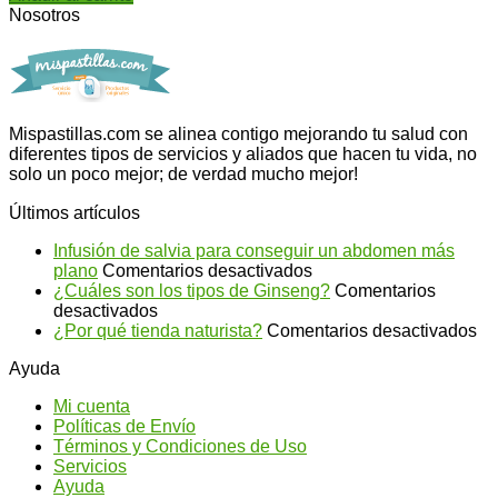
Nosotros
Mispastillas.com se alinea contigo mejorando tu salud con
diferentes tipos de servicios y aliados que hacen tu vida, no
solo un poco mejor; de verdad mucho mejor!
Últimos artículos
Infusión de salvia para conseguir un abdomen más
en
plano
Comentarios desactivados
Infusión
¿Cuáles son los tipos de Ginseng?
Comentarios
en
de
desactivados
¿Cuáles
salvia
en
¿Por qué tienda naturista?
Comentarios desactivados
son
para
¿P
Ayuda
los
conseguir
qu
tipos
un
ti
Mi cuenta
de
abdomen
na
Políticas de Envío
Ginseng?
más
Términos y Condiciones de Uso
plano
Servicios
Ayuda