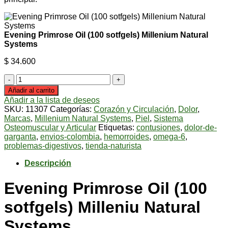
Evening Primrose Oil (100 sotfgels) Millenium Natural
Systems
$
34.600
Evening
Primrose
Añadir al carrito
Oil
Añadir a la lista de deseos
(100
SKU:
11307
Categorías:
Corazón y Circulación
,
Dolor
,
sotfgels)
Marcas
,
Millenium Natural Systems
,
Piel
,
Sistema
Millenium
Osteomuscular y Articular
Etiquetas:
contusiones
,
dolor-de-
Natural
garganta
,
envios-colombia
,
hemorroides
,
omega-6
,
Systems
problemas-digestivos
,
tienda-naturista
cantidad
Descripción
Evening Primrose Oil (100
sotfgels) Milleniu Natural
Systems