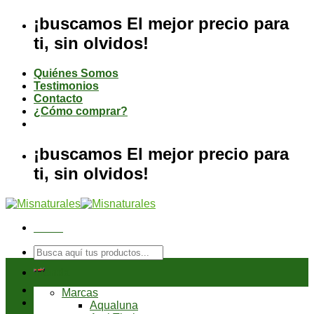
Saltar
¡buscamos El mejor precio para
al
ti, sin olvidos!
contenido
Quiénes Somos
Testimonios
Contacto
¿Cómo comprar?
¡buscamos El mejor precio para
ti, sin olvidos!
Menú
Buscar
por:
Tienda
Marcas
Aqualuna