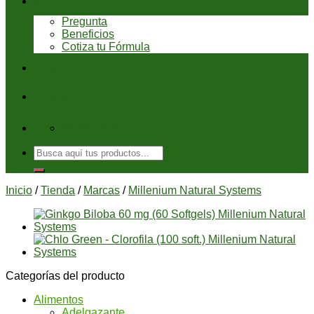
Servicios
Pregunta
Beneficios
Cotiza tu Fórmula
Blog
Ayuda
08:00 - 6:00 pm
Buscar
por:
Inicio
/
Tienda
/
Marcas
/
Millenium Natural Systems
Categorías del producto
Alimentos
Adelgazante