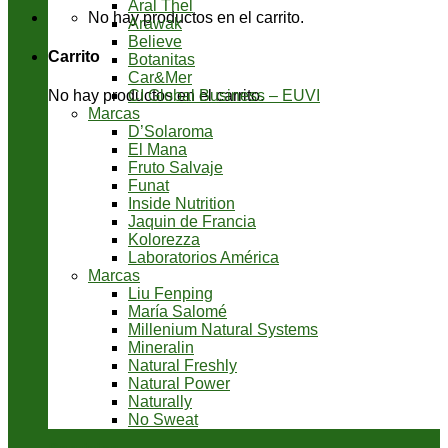
Aral Thel
No hay productos en el carrito.
Arawak
Believe
Carrito
Botanitas
Car&Mer
CI Global Business – EUVI
No hay productos en el carrito.
Marcas
D’Solaroma
El Mana
Fruto Salvaje
Funat
Inside Nutrition
Jaquin de Francia
Kolorezza
Laboratorios América
Marcas
Liu Fenping
María Salomé
Millenium Natural Systems
Mineralin
Natural Freshly
Natural Power
Naturally
No Sweat