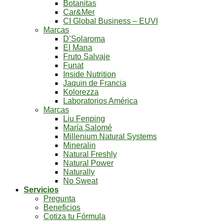
Botanitas
Car&Mer
CI Global Business – EUVI
Marcas
D’Solaroma
El Mana
Fruto Salvaje
Funat
Inside Nutrition
Jaquin de Francia
Kolorezza
Laboratorios América
Marcas
Liu Fenping
María Salomé
Millenium Natural Systems
Mineralin
Natural Freshly
Natural Power
Naturally
No Sweat
Servicios
Pregunta
Beneficios
Cotiza tu Fórmula