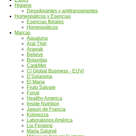
Higiene
Desodorantes y antitranspirantes
Homeopáticos y Esencias
Esencias florales
Homeopáticos
Marcas
Aqualuna
Aral Thel
Arawak
Believe
Botanitas
Car&Mer
CI Global Business - EUVI
D'Solaroma
El Mana
Fruto Salvaje
Funat
Healthy America
Inside Nutrition
Jaquin de Francia
Kolorezza
Laboratorios América
Liu Fenping
María Salomé