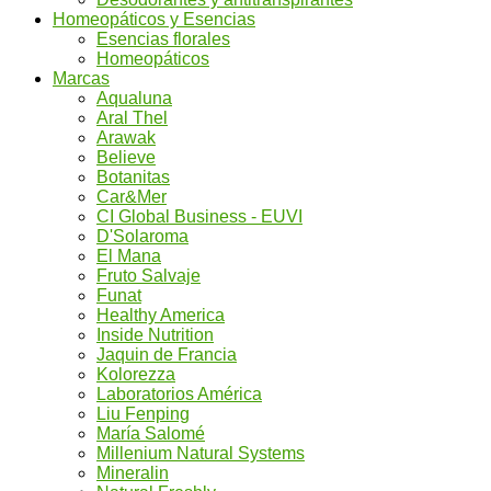
Homeopáticos y Esencias
Esencias florales
Homeopáticos
Marcas
Aqualuna
Aral Thel
Arawak
Believe
Botanitas
Car&Mer
CI Global Business - EUVI
D'Solaroma
El Mana
Fruto Salvaje
Funat
Healthy America
Inside Nutrition
Jaquin de Francia
Kolorezza
Laboratorios América
Liu Fenping
María Salomé
Millenium Natural Systems
Mineralin