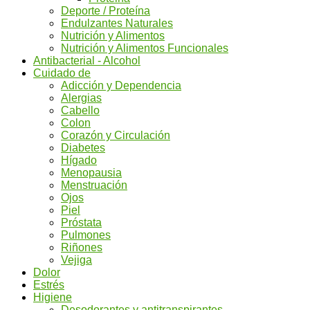
Deporte / Proteína
Endulzantes Naturales
Nutrición y Alimentos
Nutrición y Alimentos Funcionales
Antibacterial - Alcohol
Cuidado de
Adicción y Dependencia
Alergias
Cabello
Colon
Corazón y Circulación
Diabetes
Hígado
Menopausia
Menstruación
Ojos
Piel
Próstata
Pulmones
Riñones
Vejiga
Dolor
Estrés
Higiene
Desodorantes y antitranspirantes