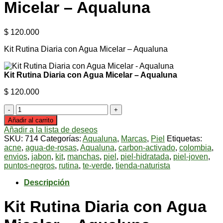
Micelar – Aqualuna
$
120.000
Kit Rutina Diaria con Agua Micelar – Aqualuna
Kit Rutina Diaria con Agua Micelar – Aqualuna
$
120.000
Kit
Rutina
Añadir al carrito
Diaria
Añadir a la lista de deseos
con
SKU:
714
Categorías:
Aqualuna
,
Marcas
,
Piel
Etiquetas:
Agua
acne
,
agua-de-rosas
,
Aqualuna
,
carbon-activado
,
colombia
,
Micelar
envios
,
jabon
,
kit
,
manchas
,
piel
,
piel-hidratada
,
piel-joven
,
-
puntos-negros
,
rutina
,
te-verde
,
tienda-naturista
Aqualuna
cantidad
Descripción
Kit Rutina Diaria con Agua