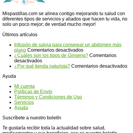
Mispastillas.com se alinea contigo mejorando tu salud con
diferentes tipos de servicios y aliados que hacen tu vida, no
solo un poco mejor; de verdad mucho mejor!
Últimos artículos
Infusión de salvia para conseguir un abdomen más
en
plano
Comentarios desactivados
Infusión
¿Cuáles son los tipos de Ginseng?
Comentarios
en
de
desactivados
¿Cuáles
salvia
en
¿Por qué tienda naturista?
Comentarios desactivados
son
para
¿P
Ayuda
los
conseguir
qu
tipos
un
ti
Mi cuenta
de
abdomen
na
Políticas de Envío
Ginseng?
más
Términos y Condiciones de Uso
plano
Servicios
Ayuda
Suscríbete a nuestro boletín
Te gustaría recibir toda la actualidad sobre salud,