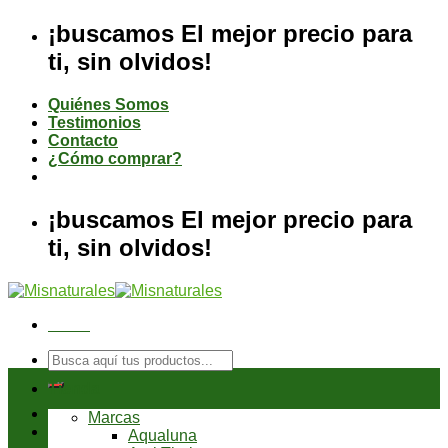
Saltar
¡buscamos El mejor precio para
al
ti, sin olvidos!
contenido
Quiénes Somos
Testimonios
Contacto
¿Cómo comprar?
¡buscamos El mejor precio para
ti, sin olvidos!
Menú
Buscar
por:
Tienda
Marcas
Aqualuna