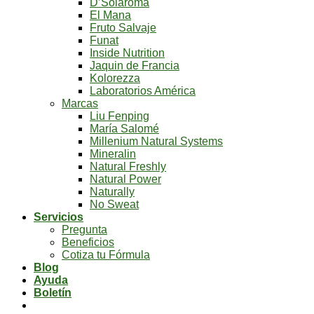
D’Solaroma
El Mana
Fruto Salvaje
Funat
Inside Nutrition
Jaquin de Francia
Kolorezza
Laboratorios América
Marcas
Liu Fenping
María Salomé
Millenium Natural Systems
Mineralin
Natural Freshly
Natural Power
Naturally
No Sweat
Servicios
Pregunta
Beneficios
Cotiza tu Fórmula
Blog
Ayuda
Boletín