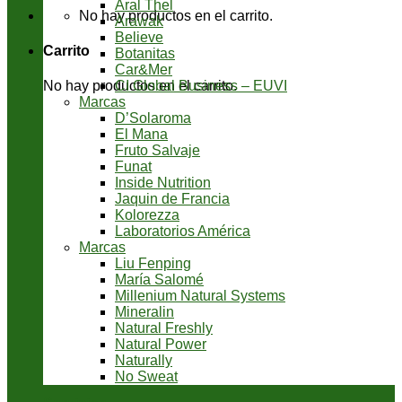
Aral Thel
No hay productos en el carrito.
Arawak
Believe
Carrito
Botanitas
Car&Mer
CI Global Business – EUVI
No hay productos en el carrito.
Marcas
D’Solaroma
El Mana
Fruto Salvaje
Funat
Inside Nutrition
Jaquin de Francia
Kolorezza
Laboratorios América
Marcas
Liu Fenping
María Salomé
Millenium Natural Systems
Mineralin
Natural Freshly
Natural Power
Naturally
No Sweat