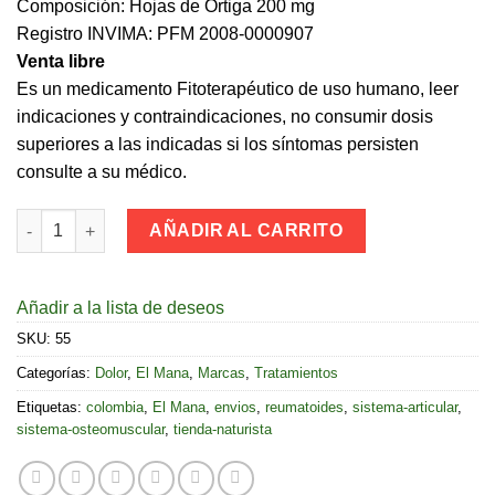
Composición: Hojas de Ortiga 200 mg
Registro INVIMA: PFM 2008-0000907
Venta libre
Es un medicamento Fitoterapéutico de uso humano, leer
indicaciones y contraindicaciones, no consumir dosis
superiores a las indicadas si los síntomas persisten
consulte a su médico.
Rheumadaul (60 Caps.) El Mana cantidad
AÑADIR AL CARRITO
Añadir a la lista de deseos
SKU:
55
Categorías:
Dolor
,
El Mana
,
Marcas
,
Tratamientos
Etiquetas:
colombia
,
El Mana
,
envios
,
reumatoides
,
sistema-articular
,
sistema-osteomuscular
,
tienda-naturista