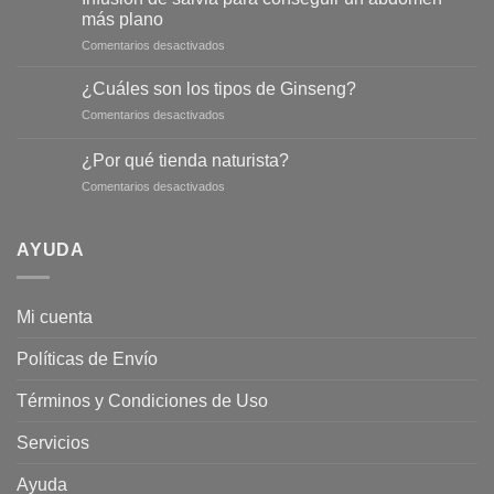
más plano
en
Comentarios desactivados
Infusión
de
¿Cuáles son los tipos de Ginseng?
salvia
en
Comentarios desactivados
para
¿Cuáles
conseguir
son
un
¿Por qué tienda naturista?
los
abdomen
en
Comentarios desactivados
tipos
más
¿Por
de
plano
qué
Ginseng?
tienda
AYUDA
naturista?
Mi cuenta
Políticas de Envío
Términos y Condiciones de Uso
Servicios
Ayuda