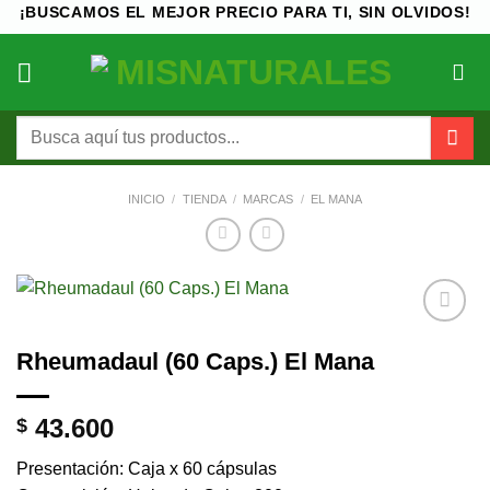
Saltar
¡BUSCAMOS EL MEJOR PRECIO PARA TI, SIN OLVIDOS!
al
contenido
Buscar
por:
INICIO
/
TIENDA
/
MARCAS
/
EL MANA
Añadir
Rheumadaul (60 Caps.) El Mana
a la
lista de
deseos
43.600
$
Presentación: Caja x 60 cápsulas