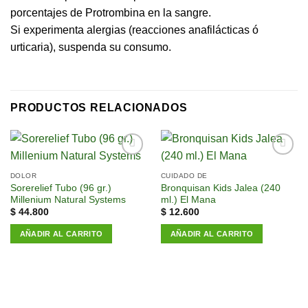
porcentajes de Protrombina en la sangre.
Si experimenta alergias (reacciones anafilácticas ó
urticaria), suspenda su consumo.
PRODUCTOS RELACIONADOS
Añadir
Añadir
a la
a la
DOLOR
CUIDADO DE
lista de
lista de
Sorerelief Tubo (96 gr.)
Bronquisan Kids Jalea (240
deseos
deseos
Millenium Natural Systems
ml.) El Mana
$
44.800
$
12.600
AÑADIR AL CARRITO
AÑADIR AL CARRITO