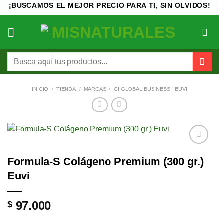
Saltar
¡BUSCAMOS EL MEJOR PRECIO PARA TI, SIN OLVIDOS!
al
contenido
Buscar
por:
INICIO
/
TIENDA
/
MARCAS
/
CI GLOBAL BUSINESS - EUVI
Añadir
Formula-S Colágeno Premium (300 gr.)
a la
lista de
Euvi
deseos
97.000
$