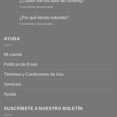
¿Cuáles son los tipos de Ginseng?
salvia
en
Comentarios desactivados
para
¿Cuáles
conseguir
son
un
¿Por qué tienda naturista?
los
abdomen
en
Comentarios desactivados
tipos
más
¿Por
de
plano
qué
Ginseng?
tienda
AYUDA
naturista?
Mi cuenta
Políticas de Envío
Términos y Condiciones de Uso
Servicios
Ayuda
SUSCRÍBETE A NUESTRO BOLETÍN