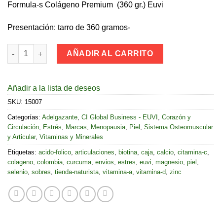
Formula-s Colágeno Premium (360 gr.) Euvi
Presentación: tarro de 360 gramos-
Formula-S Colágeno Premium (300 gr.) Euvi cantidad
AÑADIR AL CARRITO
Añadir a la lista de deseos
SKU:
15007
Categorías:
Adelgazante
,
CI Global Business - EUVI
,
Corazón y
Circulación
,
Estrés
,
Marcas
,
Menopausia
,
Piel
,
Sistema Osteomuscular
y Articular
,
Vitaminas y Minerales
Etiquetas:
acido-folico
,
articulaciones
,
biotina
,
caja
,
calcio
,
citamina-c
,
colageno
,
colombia
,
curcuma
,
envios
,
estres
,
euvi
,
magnesio
,
piel
,
selenio
,
sobres
,
tienda-naturista
,
vitamina-a
,
vitamina-d
,
zinc