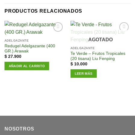
PRODUCTOS RELACIONADOS
Añadir
Añadir
AGOTADO
a la
a la
ADELGAZANTE
lista de
lista de
Redugel Adelgazante (400
ADELGAZANTE
deseos
deseos
GR.) Arawak
Te Verde – Frutos Tropicales
$
27.900
(20 tisana) Liu Fenping
$
10.000
AÑADIR AL CARRITO
LEER MÁS
NOSOTROS