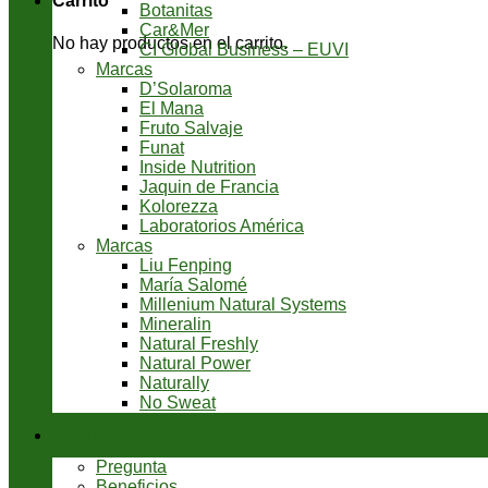
Carrito
Botanitas
Car&Mer
No hay productos en el carrito.
CI Global Business – EUVI
Marcas
D’Solaroma
El Mana
Fruto Salvaje
Funat
Inside Nutrition
Jaquin de Francia
Kolorezza
Laboratorios América
Marcas
Liu Fenping
María Salomé
Millenium Natural Systems
Mineralin
Natural Freshly
Natural Power
Naturally
No Sweat
Servicios
Pregunta
Beneficios