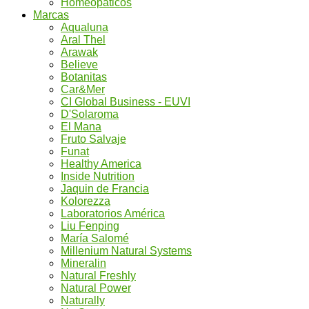
Homeopáticos
Marcas
Aqualuna
Aral Thel
Arawak
Believe
Botanitas
Car&Mer
CI Global Business - EUVI
D'Solaroma
El Mana
Fruto Salvaje
Funat
Healthy America
Inside Nutrition
Jaquin de Francia
Kolorezza
Laboratorios América
Liu Fenping
María Salomé
Millenium Natural Systems
Mineralin
Natural Freshly
Natural Power
Naturally