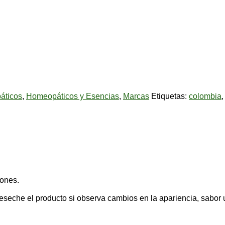
áticos
,
Homeopáticos y Esencias
,
Marcas
Etiquetas:
colombia
iones.
seche el producto si observa cambios en la apariencia, sabor u