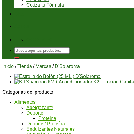
Cotiza tu Fórmula
Blog
Ayuda
08:00 - 6:00 pm
Buscar
por:
Inicio
/
Tienda
/
Marcas
/
D'Solaroma
Categorías del producto
Alimentos
Adelgazante
Deporte
Proteina
Deporte / Proteína
Endulzantes Naturales