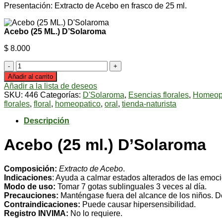
Presentación: Extracto de Acebo en frasco de 25 ml.
Acebo (25 ML.) D’Solaroma
$
8.000
Acebo
(25
Añadir al carrito
ML.)
Añadir a la lista de deseos
D'Solaroma
SKU:
446
Categorías:
D'Solaroma
,
Esencias florales
,
Homeop
cantidad
florales
,
floral
,
homeopatico
,
oral
,
tienda-naturista
Descripción
Acebo (25 ml.) D’Solaroma
Composición:
Extracto de Acebo
.
Indicaciones
: Ayuda a calmar estados alterados de las emoc
Modo de uso:
Tomar 7 gotas sublinguales 3 veces al día.
Precauciones:
Manténgase fuera del alcance de los niños. De
Contraindicaciones:
Puede causar hipersensibilidad.
Registro INVIMA:
No lo requiere.