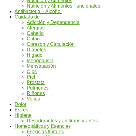
Nutrición y Alimentos
Nutrición y Alimentos Funcionales
Antibacterial - Alcohol
Cuidado de
Adicción y Dependencia
Alergias
Cabello
Colon
Corazón y Circulación
Diabetes
Hígado
Menopausia
Menstruación
Ojos
Piel
Próstata
Pulmones
Riñones
Vejiga
Dolor
Estrés
Higiene
Desodorantes y antitranspirantes
Homeopáticos y Esencias
Esencias florales