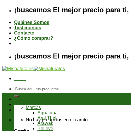
Saltar
¡buscamos El mejor precio para ti, 
al
contenido
Quiénes Somos
Testimonios
Contacto
¿Cómo comprar?
¡buscamos El mejor precio para ti, 
Menú
Buscar
por:
Tienda
Marcas
Aqualuna
Aral Thel
No hay productos en el carrito.
Arawak
Believe