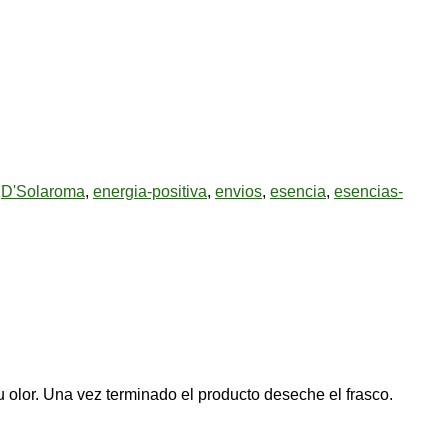
,
D'Solaroma
,
energia-positiva
,
envios
,
esencia
,
esencias-
 olor. Una vez terminado el producto deseche el frasco.