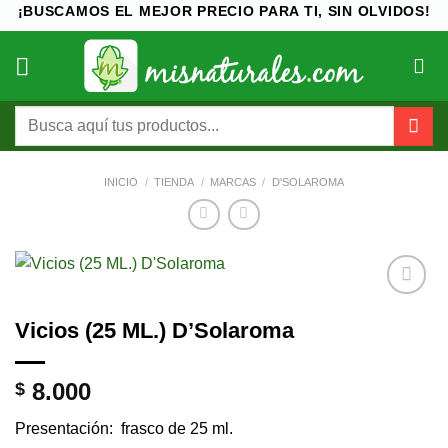
Saltar
¡BUSCAMOS EL MEJOR PRECIO PARA TI, SIN OLVIDOS!
al
contenido
Buscar
por:
INICIO
/
TIENDA
/
MARCAS
/
D'SOLAROMA
Añadir
Vicios (25 ML.) D’Solaroma
a la
lista de
deseos
8.000
$
Presentación: frasco de 25 ml.