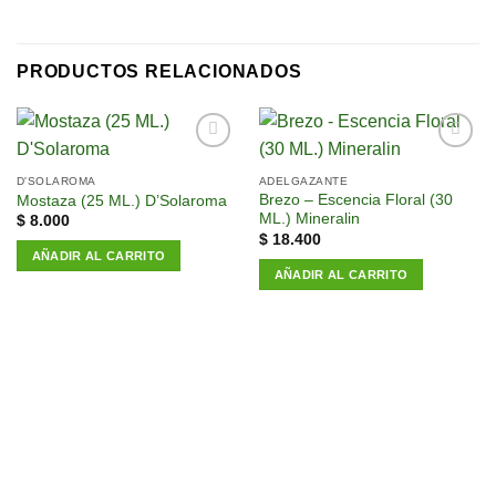
PRODUCTOS RELACIONADOS
Añadir
Añadir
a la
a la
D'SOLAROMA
ADELGAZANTE
lista de
lista de
Brezo – Escencia Floral (30
Mostaza (25 ML.) D’Solaroma
deseos
deseos
ML.) Mineralin
$
8.000
$
18.400
AÑADIR AL CARRITO
AÑADIR AL CARRITO