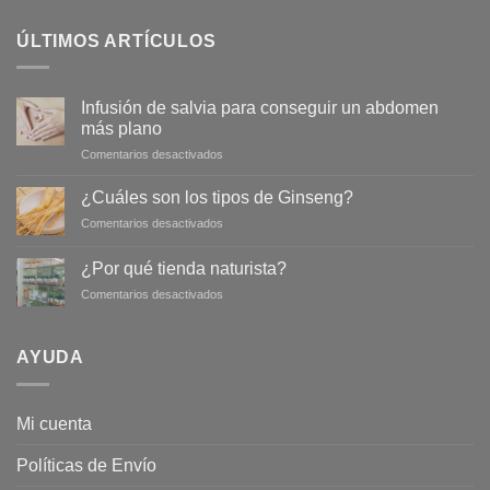
ÚLTIMOS ARTÍCULOS
Infusión de salvia para conseguir un abdomen
más plano
en
Comentarios desactivados
Infusión
de
¿Cuáles son los tipos de Ginseng?
salvia
en
Comentarios desactivados
para
¿Cuáles
conseguir
son
un
¿Por qué tienda naturista?
los
abdomen
en
Comentarios desactivados
tipos
más
¿Por
de
plano
qué
Ginseng?
tienda
AYUDA
naturista?
Mi cuenta
Políticas de Envío