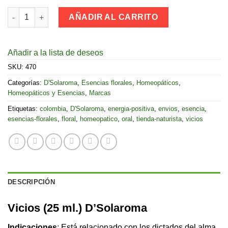
Vicios (25 ML.) D'Solaroma cantidad
AÑADIR AL CARRITO
Añadir a la lista de deseos
SKU:
470
Categorías:
D'Solaroma
,
Esencias florales
,
Homeopáticos
,
Homeopáticos y Esencias
,
Marcas
Etiquetas:
colombia
,
D'Solaroma
,
energia-positiva
,
envios
,
esencia
,
esencias-florales
,
floral
,
homeopatico
,
oral
,
tienda-naturista
,
vicios
DESCRIPCIÓN
Vicios (25 ml.) D’Solaroma
Indicaciones
: Está relacionado con los dictados del alma