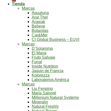
Tienda
Marcas
Aqualuna
Aral Thel
Arawak
Believe
Botanitas
Car&Mer
CI Global Business – EUVI
Marcas
D’Solaroma
El Mana
Fruto Salvaje
Funat
Inside Nutrition
Jaquin de Francia
Kolorezza
Laboratorios América
Marcas
Liu Fenping
María Salomé
Millenium Natural Systems
Mineralin
Natural Freshly
Natural Power