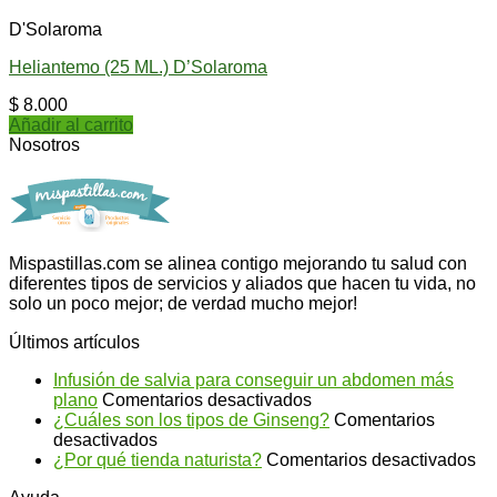
D'Solaroma
Heliantemo (25 ML.) D’Solaroma
$
8.000
Añadir al carrito
Nosotros
Mispastillas.com se alinea contigo mejorando tu salud con
diferentes tipos de servicios y aliados que hacen tu vida, no
solo un poco mejor; de verdad mucho mejor!
Últimos artículos
Infusión de salvia para conseguir un abdomen más
en
plano
Comentarios desactivados
Infusión
¿Cuáles son los tipos de Ginseng?
Comentarios
en
de
desactivados
¿Cuáles
salvia
en
¿Por qué tienda naturista?
Comentarios desactivados
son
para
¿P