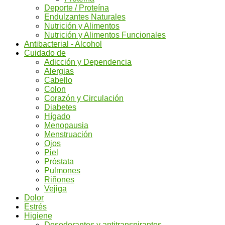
Deporte / Proteína
Endulzantes Naturales
Nutrición y Alimentos
Nutrición y Alimentos Funcionales
Antibacterial - Alcohol
Cuidado de
Adicción y Dependencia
Alergias
Cabello
Colon
Corazón y Circulación
Diabetes
Hígado
Menopausia
Menstruación
Ojos
Piel
Próstata
Pulmones
Riñones
Vejiga
Dolor
Estrés
Higiene
Desodorantes y antitranspirantes