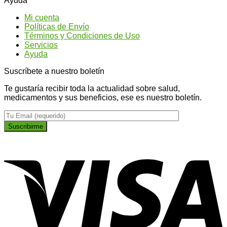
Ayuda
los
conseguir
qu
tipos
un
ti
Mi cuenta
de
abdomen
na
Políticas de Envío
Ginseng?
más
Términos y Condiciones de Uso
plano
Servicios
Ayuda
Suscríbete a nuestro boletín
Te gustaría recibir toda la actualidad sobre salud,
medicamentos y sus beneficios, ese es nuestro boletín.