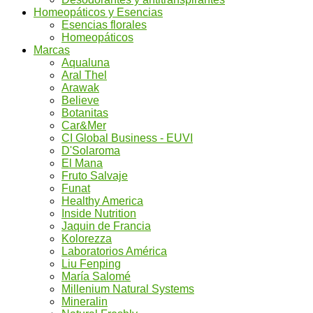
Homeopáticos y Esencias
Esencias florales
Homeopáticos
Marcas
Aqualuna
Aral Thel
Arawak
Believe
Botanitas
Car&Mer
CI Global Business - EUVI
D'Solaroma
El Mana
Fruto Salvaje
Funat
Healthy America
Inside Nutrition
Jaquin de Francia
Kolorezza
Laboratorios América
Liu Fenping
María Salomé
Millenium Natural Systems
Mineralin