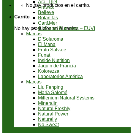
Aral Thel
No hay productos en el carrito.
Arawak
Believe
Carrito
Botanitas
Car&Mer
CI Global Business – EUVI
No hay productos en el carrito.
Marcas
D’Solaroma
El Mana
Fruto Salvaje
Funat
Inside Nutrition
Jaquin de Francia
Kolorezza
Laboratorios América
Marcas
Liu Fenping
María Salomé
Millenium Natural Systems
Mineralin
Natural Freshly
Natural Power
Naturally
No Sweat