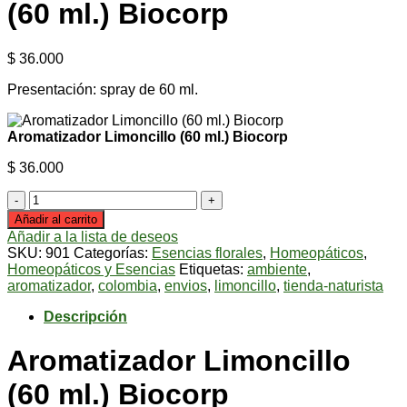
(60 ml.) Biocorp
$
36.000
Presentación: spray de 60 ml.
Aromatizador Limoncillo (60 ml.) Biocorp
$
36.000
Aromatizador
Limoncillo
Añadir al carrito
(60
Añadir a la lista de deseos
ml.)
SKU:
901
Categorías:
Esencias florales
,
Homeopáticos
,
Biocorp
Homeopáticos y Esencias
Etiquetas:
ambiente
,
cantidad
aromatizador
,
colombia
,
envios
,
limoncillo
,
tienda-naturista
Descripción
Aromatizador Limoncillo
(60 ml.) Biocorp