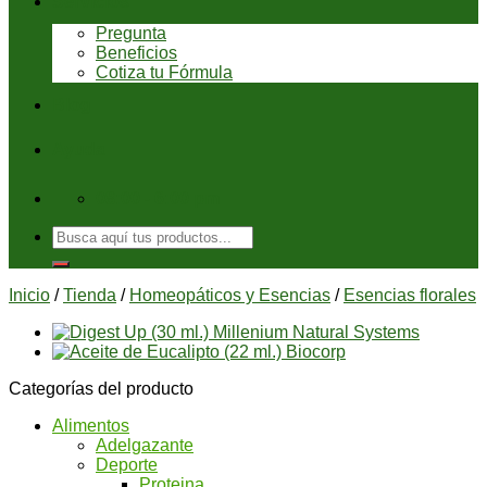
Servicios
Pregunta
Beneficios
Cotiza tu Fórmula
Blog
Ayuda
08:00 - 6:00 pm
Buscar
por:
Inicio
/
Tienda
/
Homeopáticos y Esencias
/
Esencias florales
Categorías del producto
Alimentos
Adelgazante
Deporte
Proteina