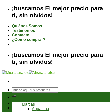
Saltar
¡buscamos El mejor precio para
al
ti, sin olvidos!
contenido
Quiénes Somos
Testimonios
Contacto
¿Cómo comprar?
¡buscamos El mejor precio para
ti, sin olvidos!
Menú
Buscar
por:
Tienda
Marcas
Aqualuna