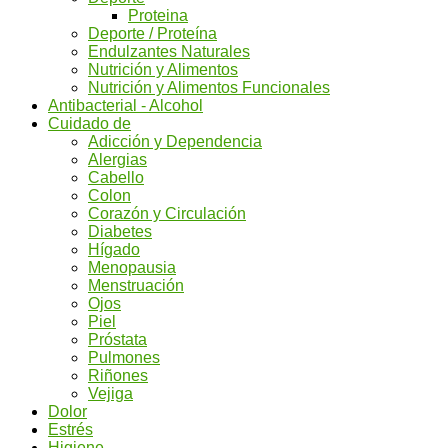
Proteina
Deporte / Proteína
Endulzantes Naturales
Nutrición y Alimentos
Nutrición y Alimentos Funcionales
Antibacterial - Alcohol
Cuidado de
Adicción y Dependencia
Alergias
Cabello
Colon
Corazón y Circulación
Diabetes
Hígado
Menopausia
Menstruación
Ojos
Piel
Próstata
Pulmones
Riñones
Vejiga
Dolor
Estrés
Higiene