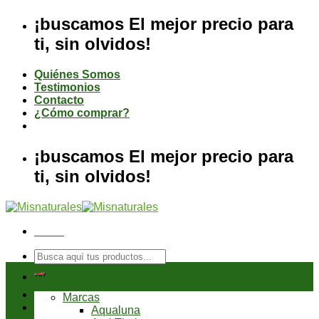
Saltar
¡buscamos El mejor precio para
al
ti, sin olvidos!
contenido
Quiénes Somos
Testimonios
Contacto
¿Cómo comprar?
¡buscamos El mejor precio para
ti, sin olvidos!
Menú
Buscar
por:
Tienda
Marcas
Aqualuna