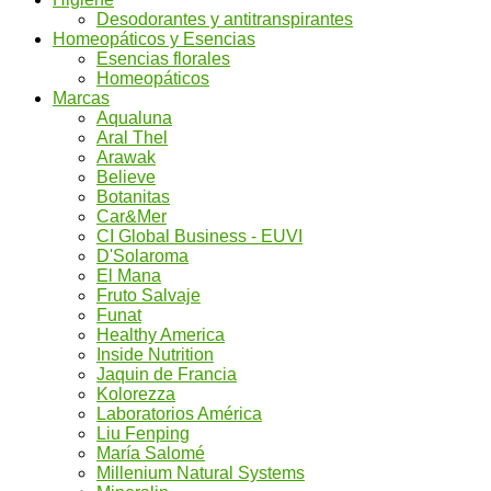
Desodorantes y antitranspirantes
Homeopáticos y Esencias
Esencias florales
Homeopáticos
Marcas
Aqualuna
Aral Thel
Arawak
Believe
Botanitas
Car&Mer
CI Global Business - EUVI
D'Solaroma
El Mana
Fruto Salvaje
Funat
Healthy America
Inside Nutrition
Jaquin de Francia
Kolorezza
Laboratorios América
Liu Fenping
María Salomé
Millenium Natural Systems