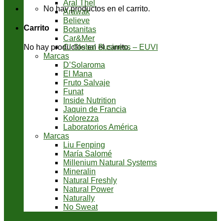
Aral Thel
No hay productos en el carrito.
Arawak
Believe
Carrito
Botanitas
Car&Mer
CI Global Business – EUVI
No hay productos en el carrito.
Marcas
D’Solaroma
El Mana
Fruto Salvaje
Funat
Inside Nutrition
Jaquin de Francia
Kolorezza
Laboratorios América
Marcas
Liu Fenping
María Salomé
Millenium Natural Systems
Mineralin
Natural Freshly
Natural Power
Naturally
No Sweat