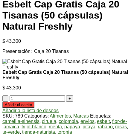
Esbelt Cap Gratis Caja 20
Tisanas (50 cápsulas)
Natural Freshly
$
43.300
Presentación: Caja 20 Tisanas
Esbelt Cap Gratis Caja 20 Tisanas (50 cápsulas) Natural
Freshly
$
43.300
Esbelt
Cap
Añadir al carrito
Gratis
Añadir a la lista de deseos
Caja
SKU:
789
Categorías:
Alimentos
,
Marcas
Etiquetas:
20
camellia-sinensis
,
ciruela
,
colombia
,
envios
,
esbelt
,
flor-de-
Tisanas
jamaica
,
frijol-blanco
,
menta
,
papaya
,
pitaya
,
rabano
,
rosas
,
(50
te-verde
,
tienda-naturista
,
toronja