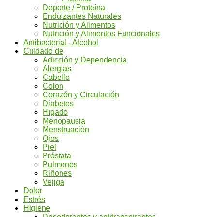
Deporte / Proteína
Endulzantes Naturales
Nutrición y Alimentos
Nutrición y Alimentos Funcionales
Antibacterial - Alcohol
Cuidado de
Adicción y Dependencia
Alergias
Cabello
Colon
Corazón y Circulación
Diabetes
Hígado
Menopausia
Menstruación
Ojos
Piel
Próstata
Pulmones
Riñones
Vejiga
Dolor
Estrés
Higiene
Desodorantes y antitranspirantes