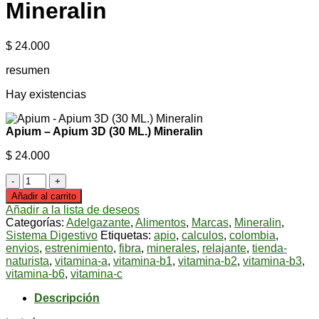
Mineralin
$
24.000
resumen
Hay existencias
Apium – Apium 3D (30 ML.) Mineralin
$
24.000
Apium
-
Añadir al carrito
Apium
Añadir a la lista de deseos
3D
Categorías:
Adelgazante
,
Alimentos
,
Marcas
,
Mineralin
,
(30
Sistema Digestivo
Etiquetas:
apio
,
calculos
,
colombia
,
ML.)
envios
,
estrenimiento
,
fibra
,
minerales
,
relajante
,
tienda-
Mineralin
naturista
,
vitamina-a
,
vitamina-b1
,
vitamina-b2
,
vitamina-b3
,
cantidad
vitamina-b6
,
vitamina-c
Descripción