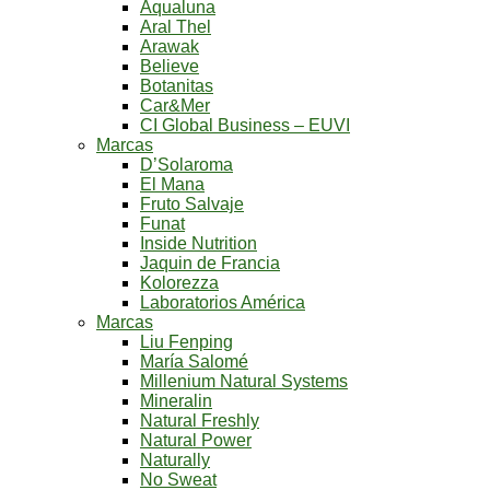
Aqualuna
Aral Thel
Arawak
Believe
Botanitas
Car&Mer
CI Global Business – EUVI
Marcas
D’Solaroma
El Mana
Fruto Salvaje
Funat
Inside Nutrition
Jaquin de Francia
Kolorezza
Laboratorios América
Marcas
Liu Fenping
María Salomé
Millenium Natural Systems
Mineralin
Natural Freshly
Natural Power
Naturally
No Sweat