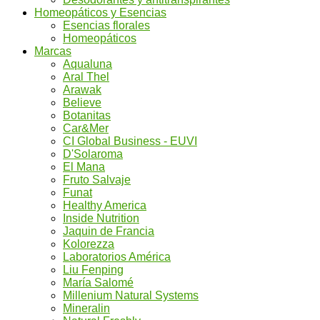
Homeopáticos y Esencias
Esencias florales
Homeopáticos
Marcas
Aqualuna
Aral Thel
Arawak
Believe
Botanitas
Car&Mer
CI Global Business - EUVI
D'Solaroma
El Mana
Fruto Salvaje
Funat
Healthy America
Inside Nutrition
Jaquin de Francia
Kolorezza
Laboratorios América
Liu Fenping
María Salomé
Millenium Natural Systems
Mineralin