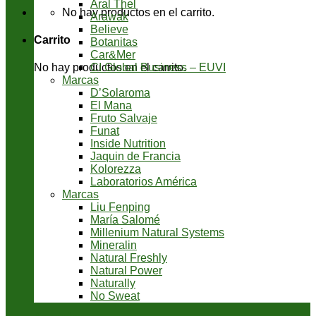
Aral Thel
No hay productos en el carrito.
Arawak
Believe
Carrito
Botanitas
Car&Mer
CI Global Business – EUVI
No hay productos en el carrito.
Marcas
D’Solaroma
El Mana
Fruto Salvaje
Funat
Inside Nutrition
Jaquin de Francia
Kolorezza
Laboratorios América
Marcas
Liu Fenping
María Salomé
Millenium Natural Systems
Mineralin
Natural Freshly
Natural Power
Naturally
No Sweat