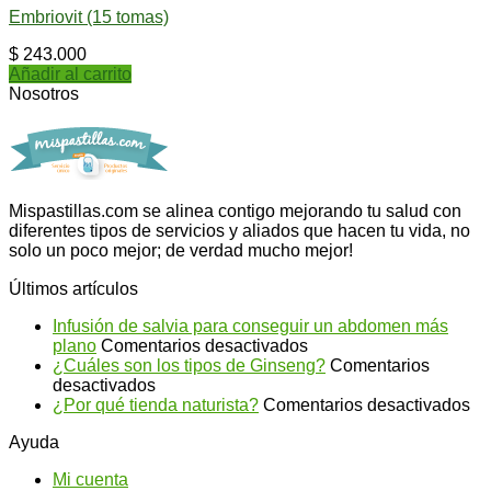
Embriovit (15 tomas)
$
243.000
Añadir al carrito
Nosotros
Mispastillas.com se alinea contigo mejorando tu salud con
diferentes tipos de servicios y aliados que hacen tu vida, no
solo un poco mejor; de verdad mucho mejor!
Últimos artículos
Infusión de salvia para conseguir un abdomen más
en
plano
Comentarios desactivados
Infusión
¿Cuáles son los tipos de Ginseng?
Comentarios
en
de
desactivados
¿Cuáles
salvia
en
¿Por qué tienda naturista?
Comentarios desactivados
son
para
¿P
Ayuda
los
conseguir
qu
tipos
un
ti
Mi cuenta
de
abdomen
na