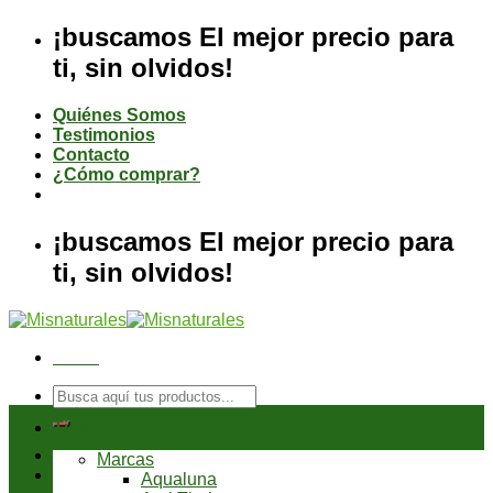
Saltar
¡buscamos El mejor precio para
al
ti, sin olvidos!
contenido
Quiénes Somos
Testimonios
Contacto
¿Cómo comprar?
¡buscamos El mejor precio para
ti, sin olvidos!
Menú
Buscar
por:
Tienda
Marcas
Aqualuna