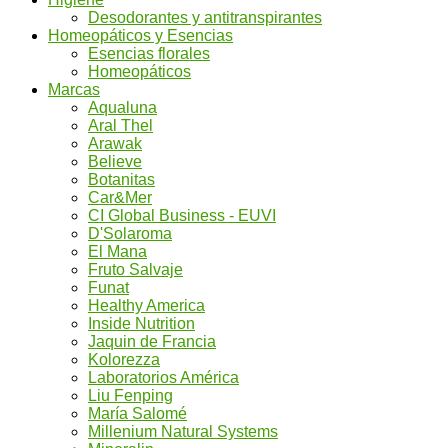
Desodorantes y antitranspirantes
Homeopáticos y Esencias
Esencias florales
Homeopáticos
Marcas
Aqualuna
Aral Thel
Arawak
Believe
Botanitas
Car&Mer
CI Global Business - EUVI
D'Solaroma
El Mana
Fruto Salvaje
Funat
Healthy America
Inside Nutrition
Jaquin de Francia
Kolorezza
Laboratorios América
Liu Fenping
María Salomé
Millenium Natural Systems