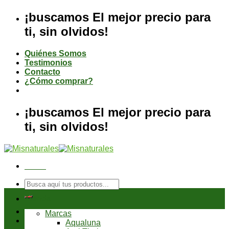
Saltar
¡buscamos El mejor precio para
al
ti, sin olvidos!
contenido
Quiénes Somos
Testimonios
Contacto
¿Cómo comprar?
¡buscamos El mejor precio para
ti, sin olvidos!
Menú
Buscar
por:
Tienda
Marcas
Aqualuna