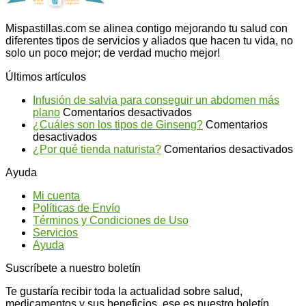
Mispastillas.com se alinea contigo mejorando tu salud con
diferentes tipos de servicios y aliados que hacen tu vida, no
solo un poco mejor; de verdad mucho mejor!
Últimos artículos
Infusión de salvia para conseguir un abdomen más
en
plano
Comentarios desactivados
Infusión
¿Cuáles son los tipos de Ginseng?
Comentarios
en
de
desactivados
¿Cuáles
salvia
en
¿Por qué tienda naturista?
Comentarios desactivados
son
para
¿P
Ayuda
los
conseguir
qu
tipos
un
ti
Mi cuenta
de
abdomen
na
Políticas de Envío
Ginseng?
más
Términos y Condiciones de Uso
plano
Servicios
Ayuda
Suscríbete a nuestro boletín
Te gustaría recibir toda la actualidad sobre salud,
medicamentos y sus beneficios, ese es nuestro boletín.