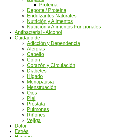
Proteina
Deporte / Proteína
Endulzantes Naturales
Nutrición y Alimentos
Nutrición y Alimentos Funcionales
Antibacterial - Alcohol
Cuidado de
Adicción y Dependencia
Alergias
Cabello
Colon
Corazón y Circulación
Diabetes
Hígado
Menopausia
Menstruación
Ojos
Piel
Próstata
Pulmones
Riñones
Vejiga
Dolor
Estrés
Higiene