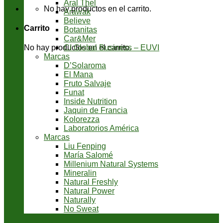
Aral Thel
No hay productos en el carrito.
Arawak
Believe
Carrito
Botanitas
Car&Mer
CI Global Business – EUVI
No hay productos en el carrito.
Marcas
D’Solaroma
El Mana
Fruto Salvaje
Funat
Inside Nutrition
Jaquin de Francia
Kolorezza
Laboratorios América
Marcas
Liu Fenping
María Salomé
Millenium Natural Systems
Mineralin
Natural Freshly
Natural Power
Naturally
No Sweat