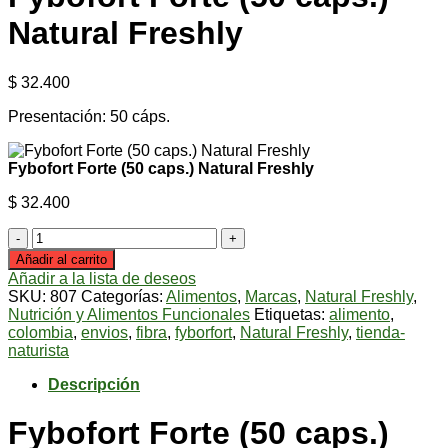
Natural Freshly
$
32.400
Presentación: 50 cáps.
Fybofort Forte (50 caps.) Natural Freshly
$
32.400
Fybofort
Forte
Añadir al carrito
(50
Añadir a la lista de deseos
caps.)
SKU:
807
Categorías:
Alimentos
,
Marcas
,
Natural Freshly
,
Natural
Nutrición y Alimentos Funcionales
Etiquetas:
alimento
,
Freshly
colombia
,
envios
,
fibra
,
fyborfort
,
Natural Freshly
,
tienda-
cantidad
naturista
Descripción
Fybofort Forte (50 caps.)