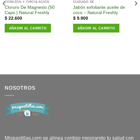
a la
a la
CORAZÓN Y CIRCULACIÓN
CUIDADO DE
lista de
lista de
Cloruro De Magnesio (50
Jabón exfoliante aceite de
deseos
deseos
Caps.) Natural Freshly
coco – Natural Freshly
$
22.600
$
9.900
AÑADIR AL CARRITO
AÑADIR AL CARRITO
NOSOTROS
Mispastillas.com se alinea contigo mejorando tu salud con