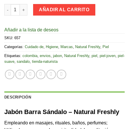
Jabón Barra Sándalo - Natural Freshly cantidad
AÑADIR AL CARRITO
Añadir a la lista de deseos
SKU:
657
Categorías:
Cuidado de
,
Higiene
,
Marcas
,
Natural Freshly
,
Piel
Etiquetas:
colombia
,
envios
,
jabon
,
Natural Freshly
,
piel
,
piel-joven
,
piel-
suave
,
sandalo
,
tienda-naturista
DESCRIPCIÓN
Jabón Barra Sándalo – Natural Freshly
Empleando en masajes, rituales, baños, perfumes;