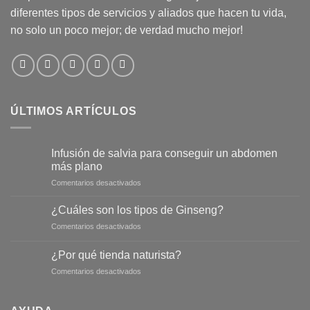
diferentes tipos de servicios y aliados que hacen tu vida,
no solo un poco mejor; de verdad mucho mejor!
ÚLTIMOS ARTÍCULOS
Infusión de salvia para conseguir un abdomen
más plano
en
Comentarios desactivados
Infusión
de
¿Cuáles son los tipos de Ginseng?
salvia
en
Comentarios desactivados
para
¿Cuáles
conseguir
son
un
¿Por qué tienda naturista?
los
abdomen
en
Comentarios desactivados
tipos
más
¿Por
de
plano
qué
Ginseng?
tienda