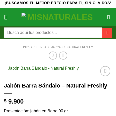
Saltar
¡BUSCAMOS EL MEJOR PRECIO PARA TI, SIN OLVIDOS!
al
contenido
Buscar
por:
INICIO
/
TIENDA
/
MARCAS
/
NATURAL FRESHLY
Añadir
Jabón Barra Sándalo – Natural Freshly
a la
lista de
deseos
9.900
$
Presentación: jabón en Barra 90 gr.