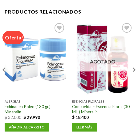
PRODUCTOS RELACIONADOS
¡Oferta!
Añadir
Añadir
a la
a la
lista de
lista de
deseos
deseos
AGOTADO
ALERGIAS
ESENCIAS FLORALES
Echinacea Polvo (130 gr.)
Consuelda – Escencia Floral (30
Mineralin
ML.) Mineralin
$
32.000
$
29.990
$
18.400
AÑADIR AL CARRITO
LEER MÁS