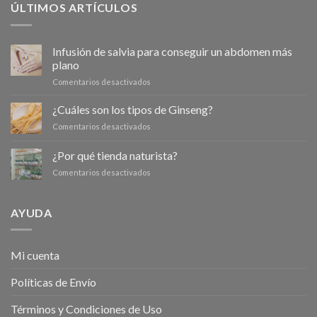
ÚLTIMOS ARTÍCULOS
Infusión de salvia para conseguir un abdomen más
plano
en
Comentarios desactivados
Infusión
de
¿Cuáles son los tipos de Ginseng?
salvia
en
Comentarios desactivados
para
¿Cuáles
conseguir
son
¿Por qué tienda naturista?
un
los
abdomen
en
Comentarios desactivados
tipos
más
¿Por
de
plano
qué
Ginseng?
tienda
AYUDA
naturista?
Mi cuenta
Políticas de Envío
Términos y Condiciones de Uso