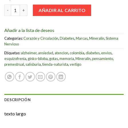
Ginkgo Biloba - Salisburia (60 ML.) Mineralin cantidad
AÑADIR AL CARRITO
Añadir a la lista de deseos
Categorías:
Corazón y Circulación
,
Diabetes
,
Marcas
,
Mineralin
,
Sistema
Nervioso
Etiquetas:
alzheimer
,
ansiedad
,
atencion
,
colombia
,
diabetes
,
envios
,
esquizofrenia
,
ginko-biloba
,
gotas
,
memoria
,
Mineralin
,
pensamiento
,
premestrual
,
salisburia
,
tienda-naturista
,
vertigo
DESCRIPCIÓN
texto largo