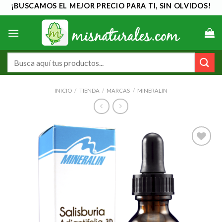
Saltar
¡BUSCAMOS EL MEJOR PRECIO PARA TI, SIN OLVIDOS!
al
contenido
Buscar
por:
INICIO
/
TIENDA
/
MARCAS
/
MINERALIN
Añadir
a la
lista de
deseos