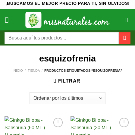
Saltar
¡BUSCAMOS EL MEJOR PRECIO PARA TI, SIN OLVIDOS!
al
contenido
Buscar
por:
esquizofrenia
INICIO
/
TIENDA
/
PRODUCTOS ETIQUETADOS “ESQUIZOFRENIA”
FILTRAR
Añadir
Añadir