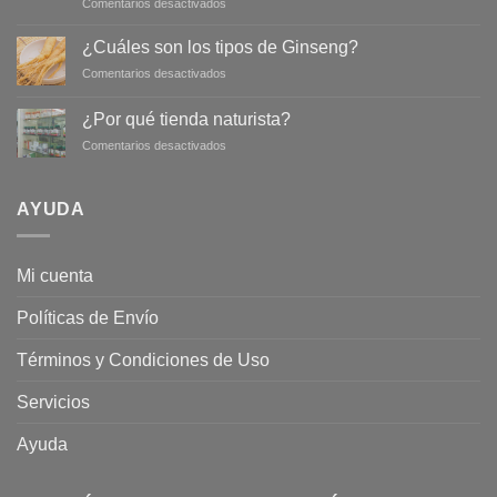
en
Comentarios desactivados
Infusión
de
¿Cuáles son los tipos de Ginseng?
salvia
en
Comentarios desactivados
para
¿Cuáles
conseguir
son
un
¿Por qué tienda naturista?
los
abdomen
en
Comentarios desactivados
tipos
más
¿Por
de
plano
qué
Ginseng?
tienda
AYUDA
naturista?
Mi cuenta
Políticas de Envío
Términos y Condiciones de Uso
Servicios
Ayuda