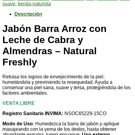
Cabra
suave
,
tienda-naturista
y
Almendras
Descripción
-
Natural
Jabón Barra Arroz con
Freshly
cantidad
Leche de Cabra y
Almendras – Natural
Freshly
Retrasa los signos de envejecimiento de la piel,
humetándola y previniendo la resequedad. Ayuda a
conservar una piel sana, suave y tersa, protegiéndola de los
factores ambientales.
VENTA LIBRE
Registro Sanitario INVIMA:
NSOC65229-15CO
Modo de Uso
: Humedezca la barra de jabón y aplique
masajeando con la yema de los dedos, hasta obtener
abundante espuma, luego enjuague.
Uso externo.