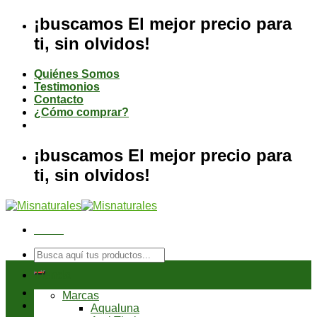
Saltar
¡buscamos El mejor precio para
al
ti, sin olvidos!
contenido
Quiénes Somos
Testimonios
Contacto
¿Cómo comprar?
¡buscamos El mejor precio para
ti, sin olvidos!
Menú
Buscar
por:
Tienda
Marcas
Aqualuna