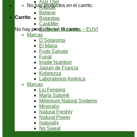
Aral Thel
No hay productos en el carrito.
Arawak
Believe
Carrito
Botanitas
Car&Mer
CI Global Business – EUVI
No hay productos en el carrito.
Marcas
D’Solaroma
El Mana
Fruto Salvaje
Funat
Inside Nutrition
Jaquin de Francia
Kolorezza
Laboratorios América
Marcas
Liu Fenping
María Salomé
Millenium Natural Systems
Mineralin
Natural Freshly
Natural Power
Naturally
No Sweat