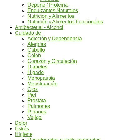
Deporte / Proteína
Endulzantes Naturales
Nutrición y Alimentos
Nutrición y Alimentos Funcionales
Antibacterial - Alcohol
Cuidado de
Adicción y Dependencia
Alergias
Cabello
Colon
Corazón y Circulación
Diabetes
Hígado
Menopausia
Menstruación
Ojos
Piel
Próstata
Pulmones
Riñones
Vejiga
Dolor
Estrés
Higiene
Desodorantes y antitranspirantes