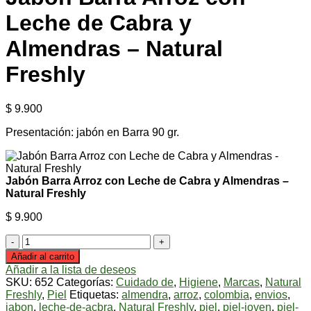
Leche de Cabra y
Almendras – Natural
Freshly
$
9.900
Presentación: jabón en Barra 90 gr.
Jabón Barra Arroz con Leche de Cabra y Almendras –
Natural Freshly
$
9.900
Jabón
Barra
Añadir al carrito
Arroz
Añadir a la lista de deseos
con
SKU:
652
Categorías:
Cuidado de
,
Higiene
,
Marcas
,
Natural
Leche
Freshly
,
Piel
Etiquetas:
almendra
,
arroz
,
colombia
,
envios
,
de
jabon
,
leche-de-acbra
,
Natural Freshly
,
piel
,
piel-joven
,
piel-