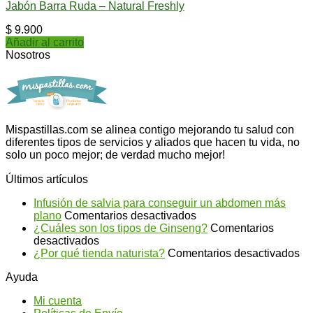
Jabón Barra Ruda – Natural Freshly
$
9.900
Añadir al carrito
Nosotros
Mispastillas.com se alinea contigo mejorando tu salud con
diferentes tipos de servicios y aliados que hacen tu vida, no
solo un poco mejor; de verdad mucho mejor!
Últimos artículos
Infusión de salvia para conseguir un abdomen más
en
plano
Comentarios desactivados
Infusión
¿Cuáles son los tipos de Ginseng?
Comentarios
en
de
desactivados
¿Cuáles
salvia
en
¿Por qué tienda naturista?
Comentarios desactivados
son
para
¿P
Ayuda
los
conseguir
qu
tipos
un
ti
Mi cuenta
de
abdomen
na