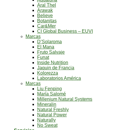
Aral Thel
Arawak
Believe
Botanitas
Car&Mer
CI Global Business – EUVI
Marcas
D’Solaroma
El Mana
Fruto Salvaje
Funat
Inside Nutrition
Jaquin de Francia
Kolorezza
Laboratorios América
Marcas
Liu Fenping
María Salomé
Millenium Natural Systems
Mineralin
Natural Freshly
Natural Power
Naturally
No Sweat