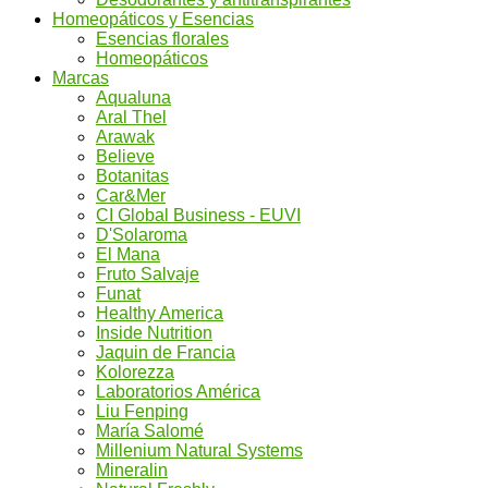
Homeopáticos y Esencias
Esencias florales
Homeopáticos
Marcas
Aqualuna
Aral Thel
Arawak
Believe
Botanitas
Car&Mer
CI Global Business - EUVI
D'Solaroma
El Mana
Fruto Salvaje
Funat
Healthy America
Inside Nutrition
Jaquin de Francia
Kolorezza
Laboratorios América
Liu Fenping
María Salomé
Millenium Natural Systems
Mineralin