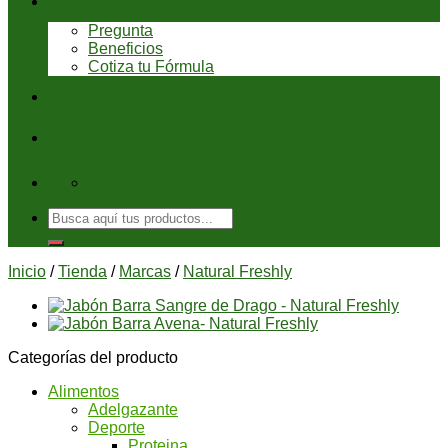
Servicios
Pregunta
Beneficios
Cotiza tu Fórmula
Blog
Ayuda
08:00 - 6:00 pm
Buscar
por:
Inicio
/
Tienda
/
Marcas
/
Natural Freshly
Categorías del producto
Alimentos
Adelgazante
Deporte
Proteina