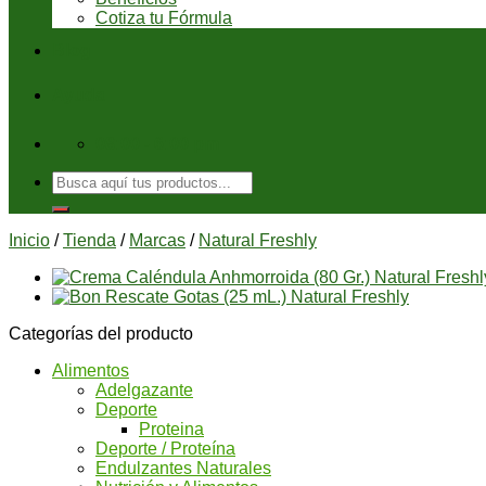
Cotiza tu Fórmula
Blog
Ayuda
08:00 - 6:00 pm
Buscar
por:
Inicio
/
Tienda
/
Marcas
/
Natural Freshly
Categorías del producto
Alimentos
Adelgazante
Deporte
Proteina
Deporte / Proteína
Endulzantes Naturales