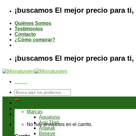
Saltar
¡buscamos El mejor precio para ti, 
al
contenido
Quiénes Somos
Testimonios
Contacto
¿Cómo comprar?
¡buscamos El mejor precio para ti, 
Menú
Buscar
por:
Tienda
Marcas
Aqualuna
Aral Thel
No hay productos en el carrito.
Arawak
Believe