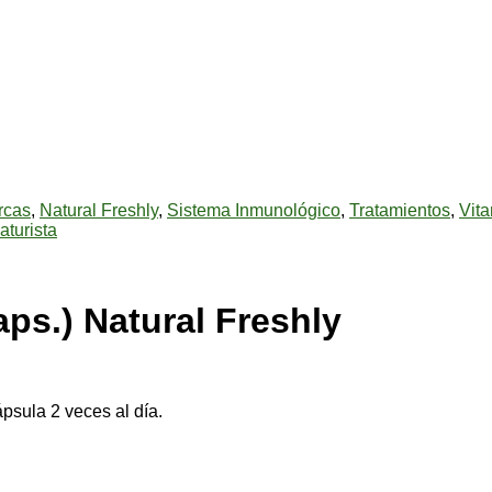
rcas
,
Natural Freshly
,
Sistema Inmunológico
,
Tratamientos
,
Vita
aturista
ps.) Natural Freshly
psula 2 veces al día.