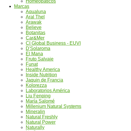
Homeopáticos
Marcas
Aqualuna
Aral Thel
Arawak
Believe
Botanitas
Car&Mer
CI Global Business - EUVI
D'Solaroma
El Mana
Fruto Salvaje
Funat
Healthy America
Inside Nutrition
Jaquin de Francia
Kolorezza
Laboratorios América
Liu Fenping
María Salomé
Millenium Natural Systems
Mineralin
Natural Freshly
Natural Power
Naturally