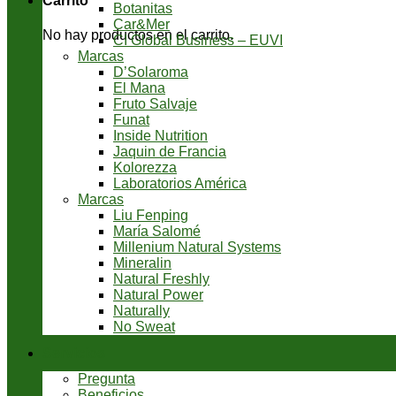
Carrito
Botanitas
Car&Mer
No hay productos en el carrito.
CI Global Business – EUVI
Marcas
D’Solaroma
El Mana
Fruto Salvaje
Funat
Inside Nutrition
Jaquin de Francia
Kolorezza
Laboratorios América
Marcas
Liu Fenping
María Salomé
Millenium Natural Systems
Mineralin
Natural Freshly
Natural Power
Naturally
No Sweat
Servicios
Pregunta
Beneficios