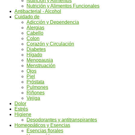
Nutrición y Alimentos
Nutrición y Alimentos Funcionales
Antibacterial - Alcohol
Cuidado de
Adicción y Dependencia
Alergias
Cabello
Colon
Corazón y Circulación
Diabetes
Hígado
Menopausia
Menstruación
Ojos
Piel
Próstata
Pulmones
Riñones
Vejiga
Dolor
Estrés
Higiene
Desodorantes y antitranspirantes
Homeopáticos y Esencias
Esencias florales