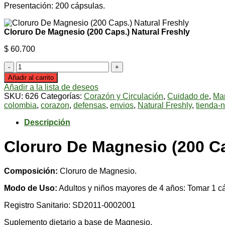
Presentación: 200 cápsulas.
Cloruro De Magnesio (200 Caps.) Natural Freshly
$
60.700
Cloruro
De
Añadir al carrito
Magnesio
Añadir a la lista de deseos
(200
SKU:
626
Categorías:
Corazón y Circulación
,
Cuidado de
,
Ma
Caps.)
colombia
,
corazon
,
defensas
,
envios
,
Natural Freshly
,
tienda-n
Natural
Freshly
Descripción
cantidad
Cloruro De Magnesio (200 Ca
Composición:
Cloruro de Magnesio.
Modo de Uso:
Adultos y niños mayores de 4 años: Tomar 1 cá
Registro Sanitario: SD2011-0002001
Suplemento dietario a base de Magnesio.