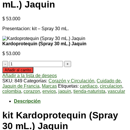
mL.) Jaquin
$
53.000
Presentacion: kit – Spray 30 mL.
Kardoprotequin (Spray 30 mL.) Jaquin
$
53.000
Kardoprotequin
(Spray
Añadir al carrito
30
Añadir a la lista de deseos
mL.)
SKU:
849
Categorías:
Corazón y Circulación
,
Cuidado de
,
Jaquin
Jaquin de Francia
,
Marcas
Etiquetas:
cardiaco
,
circulacion
,
cantidad
colombia
,
corazon
,
envios
,
jaquin
,
tienda-naturista
,
vascular
Descripción
kit Kardoprotequin (Spray
30 mL.) Jaquin