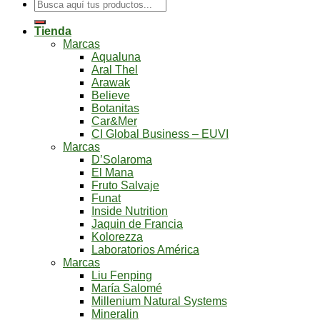
Buscar
por:
Tienda
Marcas
Aqualuna
Aral Thel
Arawak
Believe
Botanitas
Car&Mer
CI Global Business – EUVI
Marcas
D’Solaroma
El Mana
Fruto Salvaje
Funat
Inside Nutrition
Jaquin de Francia
Kolorezza
Laboratorios América
Marcas
Liu Fenping
María Salomé
Millenium Natural Systems
Mineralin