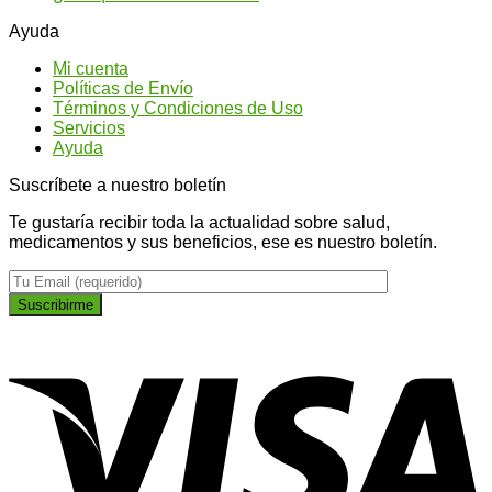
son
para
¿P
Ayuda
los
conseguir
qu
tipos
un
ti
Mi cuenta
de
abdomen
na
Políticas de Envío
Ginseng?
más
Términos y Condiciones de Uso
plano
Servicios
Ayuda
Suscríbete a nuestro boletín
Te gustaría recibir toda la actualidad sobre salud,
medicamentos y sus beneficios, ese es nuestro boletín.