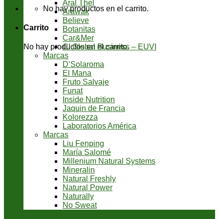
Aral Thel
No hay productos en el carrito.
Arawak
Believe
Carrito
Botanitas
Car&Mer
CI Global Business – EUVI
No hay productos en el carrito.
Marcas
D’Solaroma
El Mana
Fruto Salvaje
Funat
Inside Nutrition
Jaquin de Francia
Kolorezza
Laboratorios América
Marcas
Liu Fenping
María Salomé
Millenium Natural Systems
Mineralin
Natural Freshly
Natural Power
Naturally
No Sweat