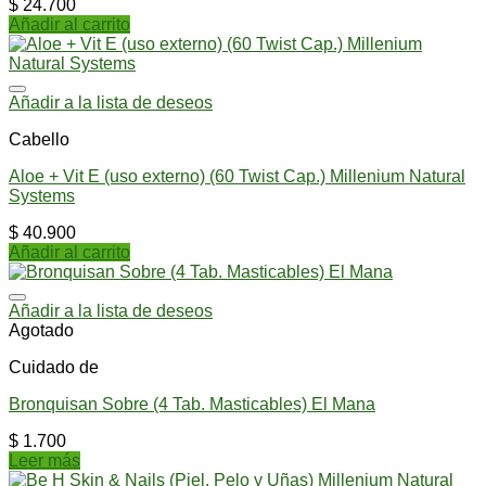
$
24.700
Añadir al carrito
Añadir a la lista de deseos
Cabello
Aloe + Vit E (uso externo) (60 Twist Cap.) Millenium Natural
Systems
$
40.900
Añadir al carrito
Añadir a la lista de deseos
Agotado
Cuidado de
Bronquisan Sobre (4 Tab. Masticables) El Mana
$
1.700
Leer más