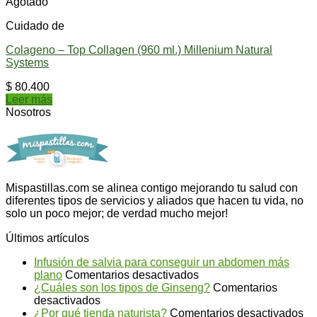
Agotado
Cuidado de
Colageno – Top Collagen (960 ml.) Millenium Natural
Systems
$
80.400
Leer más
Nosotros
Mispastillas.com se alinea contigo mejorando tu salud con
diferentes tipos de servicios y aliados que hacen tu vida, no
solo un poco mejor; de verdad mucho mejor!
Últimos artículos
Infusión de salvia para conseguir un abdomen más
en
plano
Comentarios desactivados
Infusión
¿Cuáles son los tipos de Ginseng?
Comentarios
en
de
desactivados
¿Cuáles
salvia
en
¿Por qué tienda naturista?
Comentarios desactivados