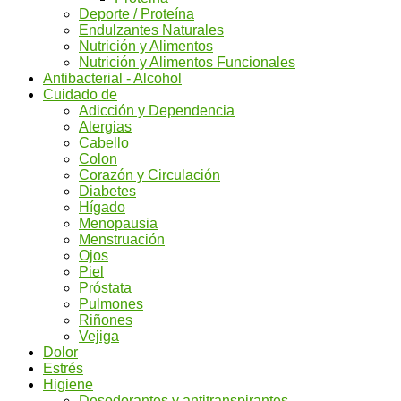
Deporte / Proteína
Endulzantes Naturales
Nutrición y Alimentos
Nutrición y Alimentos Funcionales
Antibacterial - Alcohol
Cuidado de
Adicción y Dependencia
Alergias
Cabello
Colon
Corazón y Circulación
Diabetes
Hígado
Menopausia
Menstruación
Ojos
Piel
Próstata
Pulmones
Riñones
Vejiga
Dolor
Estrés
Higiene
Desodorantes y antitranspirantes