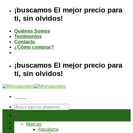
Saltar
¡buscamos El mejor precio para
al
ti, sin olvidos!
contenido
Quiénes Somos
Testimonios
Contacto
¿Cómo comprar?
¡buscamos El mejor precio para
ti, sin olvidos!
Menú
Buscar
por:
Tienda
Marcas
Aqualuna