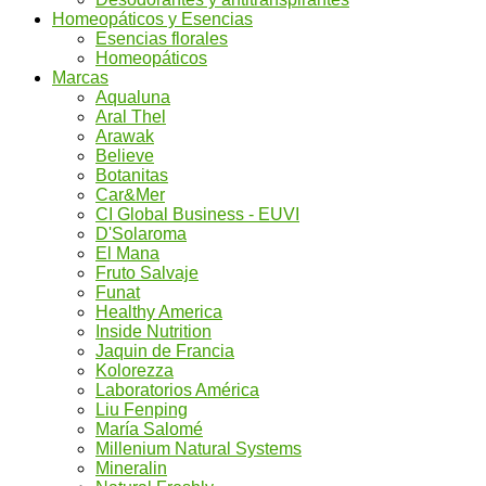
Homeopáticos y Esencias
Esencias florales
Homeopáticos
Marcas
Aqualuna
Aral Thel
Arawak
Believe
Botanitas
Car&Mer
CI Global Business - EUVI
D'Solaroma
El Mana
Fruto Salvaje
Funat
Healthy America
Inside Nutrition
Jaquin de Francia
Kolorezza
Laboratorios América
Liu Fenping
María Salomé
Millenium Natural Systems
Mineralin