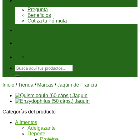
Servicios
Pregunta
Beneficios
Cotiza tu Fórmula
Blog
Ayuda
08:00 - 6:00 pm
Buscar
por:
Inicio
/
Tienda
/
Marcas
/
Jaquin de Francia
Categorías del producto
Alimentos
Adelgazante
Deporte
Proteina