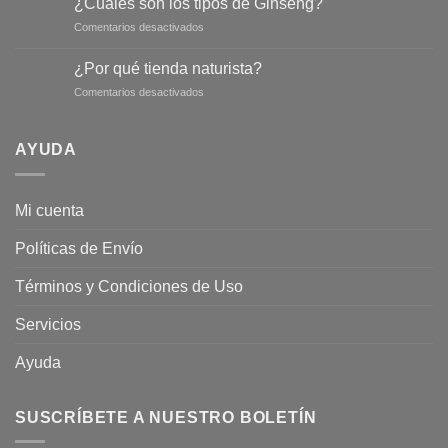
¿Cuáles son los tipos de Ginseng?
salvia
en
Comentarios desactivados
para
¿Cuáles
conseguir
son
un
¿Por qué tienda naturista?
los
abdomen
en
Comentarios desactivados
tipos
más
¿Por
de
plano
qué
Ginseng?
tienda
AYUDA
naturista?
Mi cuenta
Políticas de Envío
Términos y Condiciones de Uso
Servicios
Ayuda
SUSCRÍBETE A NUESTRO BOLETÍN