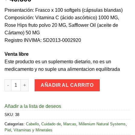
Presentación: Frasco x 100 softgels (cápsulas blandas)
Composición: Vitamina C (ácido ascórbico) 1000 MG,
Rose Hips fruto polvo 20 MG, Safflower Oil (aceite de
Cártamo) 50 MG
Registro INVIMA: SD2013-0002920
Venta libre
Este producto es un suplemento dietario, no es un
medicamento y no suple una alimentacion equilibrada
Vitamina C - 1000 Mg (100 SG.) Millenium Natural Systems cant
AÑADIR AL CARRITO
Añadir a la lista de deseos
SKU:
38
Categorías:
Cabello
,
Cuidado de
,
Marcas
,
Millenium Natural Systems
,
Piel
,
Vitaminas y Minerales