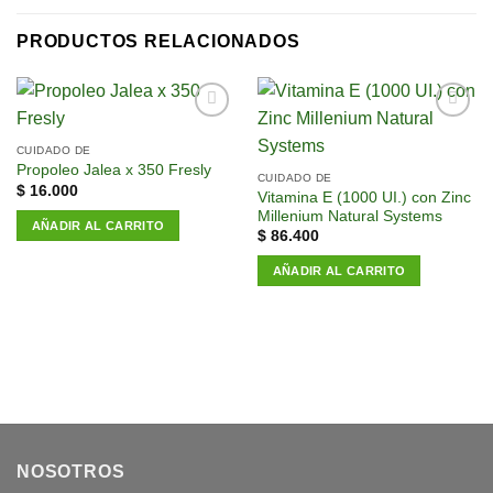
PRODUCTOS RELACIONADOS
Añadir
Añadir
a la
a la
CUIDADO DE
lista de
lista de
Propoleo Jalea x 350 Fresly
CUIDADO DE
deseos
deseos
$
16.000
Vitamina E (1000 UI.) con Zinc
Millenium Natural Systems
AÑADIR AL CARRITO
$
86.400
AÑADIR AL CARRITO
NOSOTROS