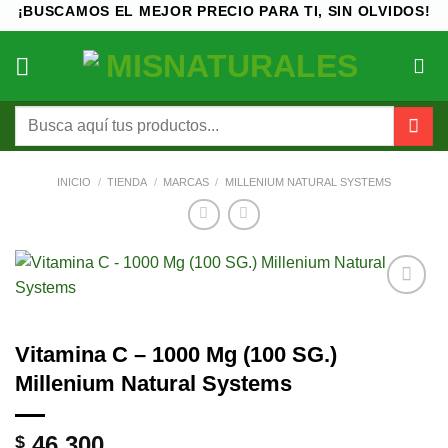
Saltar
¡BUSCAMOS EL MEJOR PRECIO PARA TI, SIN OLVIDOS!
al
contenido
Buscar
por:
INICIO
/
TIENDA
/
MARCAS
/
MILLENIUM NATURAL SYSTEMS
Añadir
a la
lista de
Vitamina C – 1000 Mg (100 SG.)
deseos
Millenium Natural Systems
46.300
$