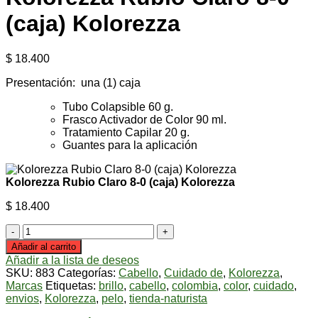
(caja) Kolorezza
$
18.400
Presentación: una (1) caja
Tubo Colapsible 60 g.
Frasco Activador de Color 90 ml.
Tratamiento Capilar 20 g.
Guantes para la aplicación
Kolorezza Rubio Claro 8-0 (caja) Kolorezza
$
18.400
Kolorezza
Rubio
Añadir al carrito
Claro
Añadir a la lista de deseos
8-
SKU:
883
Categorías:
Cabello
,
Cuidado de
,
Kolorezza
,
0
Marcas
Etiquetas:
brillo
,
cabello
,
colombia
,
color
,
cuidado
,
(caja)
envios
,
Kolorezza
,
pelo
,
tienda-naturista
Kolorezza