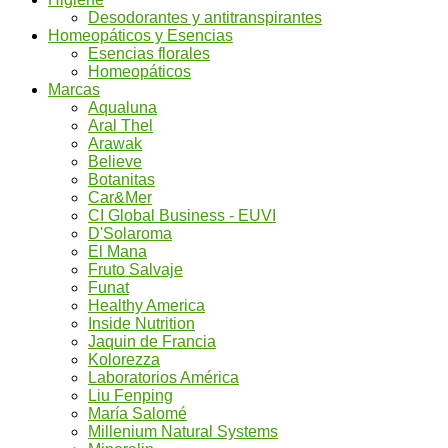
Desodorantes y antitranspirantes
Homeopáticos y Esencias
Esencias florales
Homeopáticos
Marcas
Aqualuna
Aral Thel
Arawak
Believe
Botanitas
Car&Mer
CI Global Business - EUVI
D'Solaroma
El Mana
Fruto Salvaje
Funat
Healthy America
Inside Nutrition
Jaquin de Francia
Kolorezza
Laboratorios América
Liu Fenping
María Salomé
Millenium Natural Systems