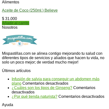
Alimentos
Aceite de Coco (250ml.) Believe
$
31.000
Añadir al carrito
Nosotros
Mispastillas.com se alinea contigo mejorando tu salud con
diferentes tipos de servicios y aliados que hacen tu vida, no
solo un poco mejor; de verdad mucho mejor!
Últimos artículos
Infusión de salvia para conseguir un abdomen más
en
plano
Comentarios desactivados
Infusión
¿Cuáles son los tipos de Ginseng?
Comentarios
en
de
desactivados
¿Cuáles
salvia
en
¿Por qué tienda naturista?
Comentarios desactivados
son
para
¿P
Ayuda
los
conseguir
qu