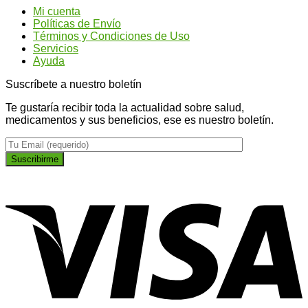
tipos
un
ti
Mi cuenta
de
abdomen
na
Políticas de Envío
Ginseng?
más
Términos y Condiciones de Uso
plano
Servicios
Ayuda
Suscríbete a nuestro boletín
Te gustaría recibir toda la actualidad sobre salud,
medicamentos y sus beneficios, ese es nuestro boletín.