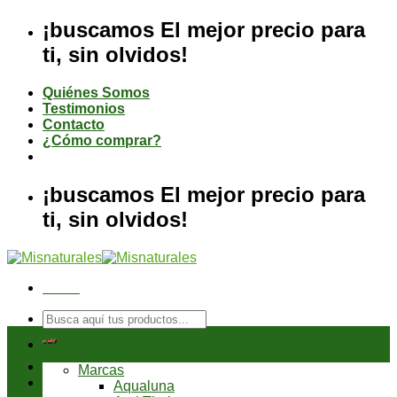
Saltar
¡buscamos El mejor precio para
al
ti, sin olvidos!
contenido
Quiénes Somos
Testimonios
Contacto
¿Cómo comprar?
¡buscamos El mejor precio para
ti, sin olvidos!
Menú
Buscar
por:
Tienda
Marcas
Aqualuna