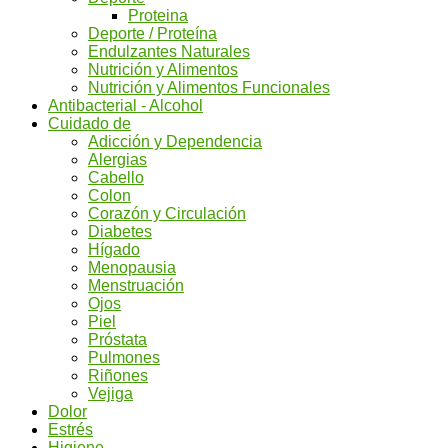
Proteina
Deporte / Proteína
Endulzantes Naturales
Nutrición y Alimentos
Nutrición y Alimentos Funcionales
Antibacterial - Alcohol
Cuidado de
Adicción y Dependencia
Alergias
Cabello
Colon
Corazón y Circulación
Diabetes
Hígado
Menopausia
Menstruación
Ojos
Piel
Próstata
Pulmones
Riñones
Vejiga
Dolor
Estrés
Higiene