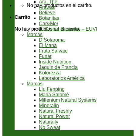
Aral Thel
No hay productos en el carrito.
Arawak
Believe
Carrito
Botanitas
Car&Mer
CI Global Business – EUVI
No hay productos en el carrito.
Marcas
D’Solaroma
El Mana
Fruto Salvaje
Funat
Inside Nutrition
Jaquin de Francia
Kolorezza
Laboratorios América
Marcas
Liu Fenping
María Salomé
Millenium Natural Systems
Mineralin
Natural Freshly
Natural Power
Naturally
No Sweat