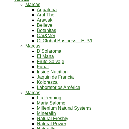
Marcas
Aqualuna
Aral Thel
Arawak
Believe
Botanitas
Car&Mer
CI Global Business – EUVI
Marcas
D’Solaroma
El Mana
Fruto Salvaje
Funat
Inside Nutrition
Jaquin de Francia
Kolorezza
Laboratorios América
Marcas
Liu Fenping
María Salomé
Millenium Natural Systems
Mineralin
Natural Freshly
Natural Power
Naturally